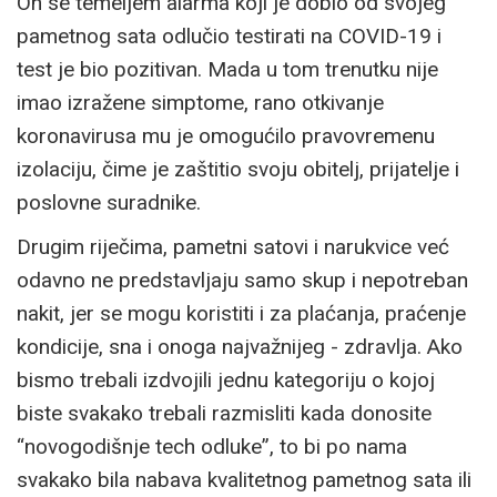
On se temeljem alarma koji je dobio od svojeg
pametnog sata odlučio testirati na COVID-19 i
test je bio pozitivan. Mada u tom trenutku nije
imao izražene simptome, rano otkivanje
koronavirusa mu je omogućilo pravovremenu
izolaciju, čime je zaštitio svoju obitelj, prijatelje i
poslovne suradnike.
Drugim riječima, pametni satovi i narukvice već
odavno ne predstavljaju samo skup i nepotreban
nakit, jer se mogu koristiti i za plaćanja, praćenje
kondicije, sna i onoga najvažnijeg - zdravlja. Ako
bismo trebali izdvojili jednu kategoriju o kojoj
biste svakako trebali razmisliti kada donosite
“novogodišnje tech odluke”, to bi po nama
svakako bila nabava kvalitetnog pametnog sata ili