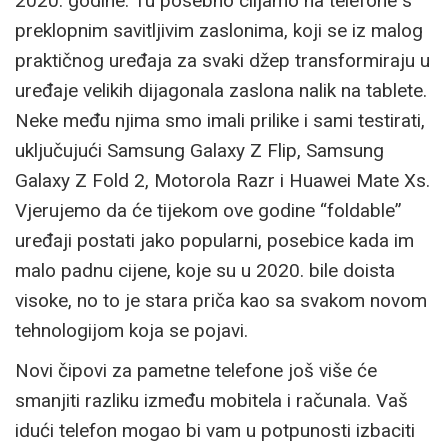
2020. godine. Tu posebno ciljamo na telefone s
preklopnim savitljivim zaslonima, koji se iz malog
praktičnog uređaja za svaki džep transformiraju u
uređaje velikih dijagonala zaslona nalik na tablete.
Neke među njima smo imali prilike i sami testirati,
uključujući Samsung Galaxy Z Flip, Samsung
Galaxy Z Fold 2, Motorola Razr i Huawei Mate Xs.
Vjerujemo da će tijekom ove godine “foldable”
uređaji postati jako popularni, posebice kada im
malo padnu cijene, koje su u 2020. bile doista
visoke, no to je stara priča kao sa svakom novom
tehnologijom koja se pojavi.
Novi čipovi za pametne telefone još više će
smanjiti razliku između mobitela i računala. Vaš
idući telefon mogao bi vam u potpunosti izbaciti