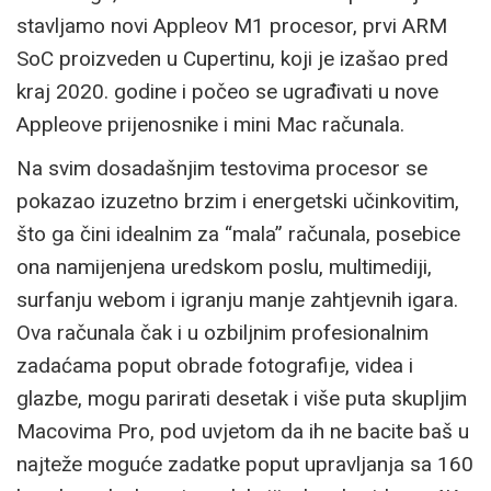
stavljamo novi Appleov M1 procesor, prvi ARM
SoC proizveden u Cupertinu, koji je izašao pred
kraj 2020. godine i počeo se ugrađivati u nove
Appleove prijenosnike i mini Mac računala.
Na svim dosadašnjim testovima procesor se
pokazao izuzetno brzim i energetski učinkovitim,
što ga čini idealnim za “mala” računala, posebice
ona namijenjena uredskom poslu, multimediji,
surfanju webom i igranju manje zahtjevnih igara.
Ova računala čak i u ozbiljnim profesionalnim
zadaćama poput obrade fotografije, videa i
glazbe, mogu parirati desetak i više puta skupljim
Macovima Pro, pod uvjetom da ih ne bacite baš u
najteže moguće zadatke poput upravljanja sa 160