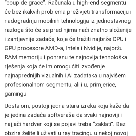
“coup de grace”. Računala u high-end segmentu
će bez ikakvih problema preživjeti transformaciju i
nadogradnju mobilnih tehnologija iz jednostavnog
razloga što će se pred njima naći znatno složenije
i zahtjevnije zadaće, koje će tražiti najbrže CPU i
GPU procesore AMD-a, Intela i Nvidije, najbržu
RAM memoriju i pohranu te najnovija tehnološka
rješenja koja će im omogućiti izvođenje
najnaprednijih vizualnih i AI zadataka u najvišem
profesionalnom segmentu, ali i u, primjerice,
gamingu.
Uostalom, postoji jedna stara izreka koja kaže da
je jedina zadaća softveraša da svaki najnoviji i
najjači hardver koji se pojavi treba “zaklati”. Bez
obzira želite li uživati u ray tracingu u nekoj novoj