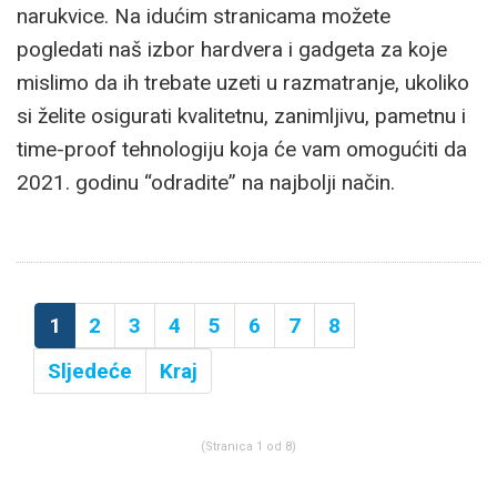
narukvice. Na idućim stranicama možete
pogledati naš izbor hardvera i gadgeta za koje
mislimo da ih trebate uzeti u razmatranje, ukoliko
si želite osigurati kvalitetnu, zanimljivu, pametnu i
time-proof tehnologiju koja će vam omogućiti da
2021. godinu “odradite” na najbolji način.
1
2
3
4
5
6
7
8
Sljedeće
Kraj
(Stranica 1 od 8)