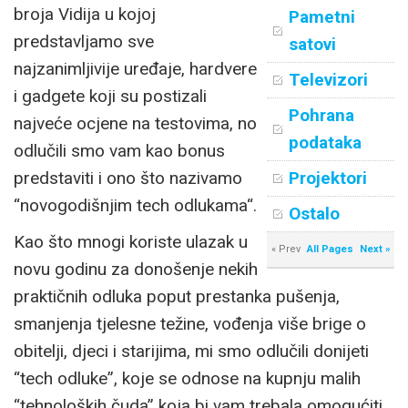
broja Vidija u kojoj
Pametni
predstavljamo sve
satovi
najzanimljivije uređaje, hardvere
Televizori
i gadgete koji su postizali
Pohrana
najveće ocjene na testovima, no
podataka
odlučili smo vam kao bonus
predstaviti i ono što nazivamo
Projektori
“novogodišnjim tech odlukama“.
Ostalo
Kao što mnogi koriste ulazak u
« Prev
All Pages
Next »
novu godinu za donošenje nekih
praktičnih odluka poput prestanka pušenja,
smanjenja tjelesne težine, vođenja više brige o
obitelji, djeci i starijima, mi smo odlučili donijeti
“tech odluke”, koje se odnose na kupnju malih
“tehnoloških čuda” koja bi vam trebala omogućiti