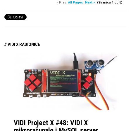
« Prev
All Pages
Next »
(Stranica 1 od 8)
// VIDI X RADIONICE
VIDI Project X #48: VIDI X
mikroračunalo i MySQL server