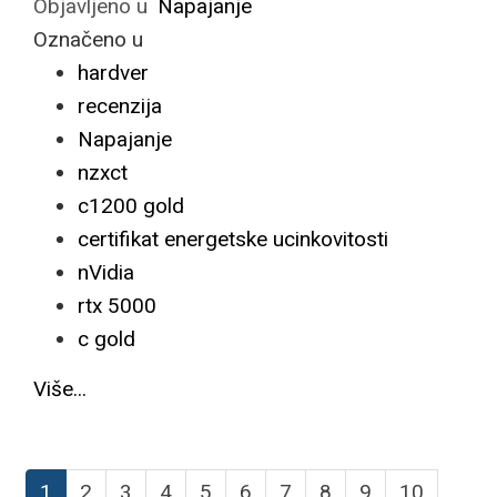
Objavljeno u
Napajanje
Označeno u
hardver
recenzija
Napajanje
nzxct
c1200 gold
certifikat energetske ucinkovitosti
nVidia
rtx 5000
c gold
Više...
1
2
3
4
5
6
7
8
9
10