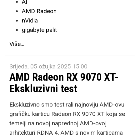
AI
AMD Radeon
nVidia
gigabyte palit
Više...
Srijeda, 05 ožujka 2025 15:00
AMD Radeon RX 9070 XT-
Ekskluzivni test
Ekskluzivno smo testirali najnoviju AMD-ovu
grafičku karticu Radeon RX 9070 XT koja se
temelji na novoj naprednoj AMD-ovoj
arhitekturi RDNA 4. AMD s novim karticama