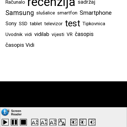
recenzija
sadržaj
Računalo
Samsung
Smartphone
slušalice
smartfon
test
Sony
SSD
tablet
televizor
Tipkovnica
vidilab
časopis
Uvodnik
vidi
vijesti
VR
časopis Vidi
Copyright © by: VIDI-TO d.o.o. Sva prava pridržana.