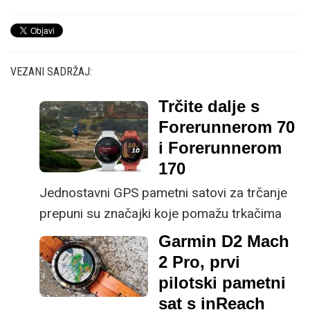
VEZANI SADRŽAJ:
Trčite dalje s
Forerunnerom 70
i Forerunnerom
170
Jednostavni GPS pametni satovi za trčanje
prepuni su značajki koje pomažu trkačima
svih razina da postignu svoje ciljeve.
Garmin D2 Mach
2 Pro, prvi
pilotski pametni
sat s inReach