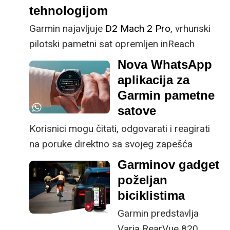
tehnologijom
Garmin najavljuje
D2 Mach 2 Pro
, vrhunski
pilotski pametni sat opremljen inReach
tehnologijom za dvosmjernu satelitsku i
Nova WhatsApp
mobilnu povezivost između letova što
aplikacija za
pilotima omogućuje pristup tekstualnim
Garmin pametne
porukama, glasovnim pozivima, SOS
satove
mogućnostima i još mnogo toga bez veze s
Korisnici mogu čitati, odgovarati i reagirati
mobilnim telefonom.
na poruke direktno sa svojeg zapešća
Garminov gadget
poželjan
biciklistima
Garmin predstavlja
Varia RearVue 820,