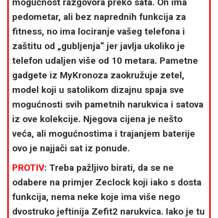
mogućnost razgovora preko sata. On ima
pedometar, ali bez naprednih funkcija za
fitness, no ima lociranje vašeg telefona i
zaštitu od „gubljenja“ jer javlja ukoliko je
telefon udaljen više od 10 metara. Pametne
gadgete iz MyKronoza zaokružuje zetel,
model koji u satolikom dizajnu spaja sve
mogućnosti svih pametnih narukvica i satova
iz ove kolekcije. Njegova cijena je nešto
veća, ali mogućnostima i trajanjem baterije
ovo je najjači sat iz ponude.
PROTIV
: Treba pažljivo birati, da se ne
odabere na primjer Zeclock koji iako s dosta
funkcija, nema neke koje ima više nego
dvostruko jeftinija Zefit2 narukvica. Iako je tu