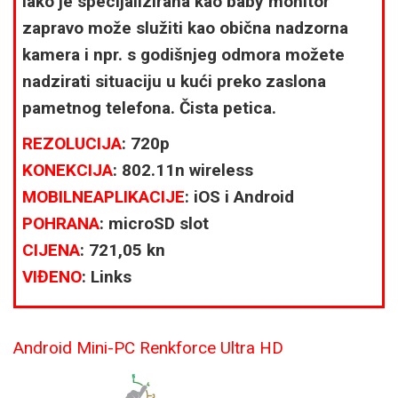
iako je specijalizirana kao baby monitor
zapravo može služiti kao obična nadzorna
kamera i npr. s godišnjeg odmora možete
nadzirati situaciju u kući preko zaslona
pametnog telefona. Čista petica.
REZOLUCIJA
: 720p
KONEKCIJA
: 802.11n wireless
MOBILNE
APLIKACIJE
: iOS i Android
POHRANA
: microSD slot
CIJENA
: 721,05 kn
VIĐENO
: Links
Android Mini-PC Renkforce Ultra HD