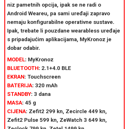
niz pametnih opcija, ipak se ne radi o
Android Weareu, pa sami uređaji zapravo
nemaju konfigurabilne operativne sustave.
Ipak, trebate li pouzdane wearabless uređaje
s pripadajućim aplikacijama, MyKronoz je
dobar odabir.
MODEL
: MyKronoz
BLUETOOTH
: 2.1+4.0 BLE
EKRAN
: Touchscreen
BATERIJA
: 320 mAh
STAND
BY
: 3 dana
MASA
: 45 g
CIJENA
: Zefit2 299 kn, Zecircle 449 kn,
Zefit2 Pulse 599 kn, ZeWatch 3 649 kn,
Zeclock 799 kn, Zetel 1499 kn