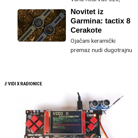
svoje najsvjetlije i
Novitet iz
najsnažnije radarsko
Garmina: tactix 8
stražnje svjetlo za
Cerakote
bicikliste.
Ojačani keramički
premaz nudi dugotrajnu
izdržljivost i jedinstven i
robustan izgled.
// VIDI X RADIONICE