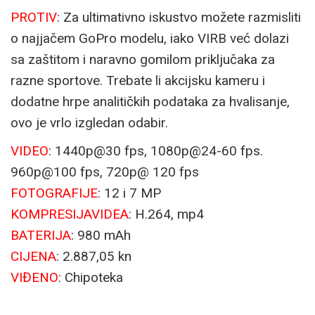
PROTIV
: Za ultimativno iskustvo možete razmisliti
o najjačem GoPro modelu, iako VIRB već dolazi
sa zaštitom i naravno gomilom priključaka za
razne sportove. Trebate li akcijsku kameru i
dodatne hrpe analitičkih podataka za hvalisanje,
ovo je vrlo izgledan odabir.
VIDEO
: 1440p@30 fps, 1080p@24-60 fps.
960p@100 fps, 720p@ 120 fps
FOTOGRAFIJE
: 12 i 7 MP
KOMPRESIJA
VIDEA
: H.264, mp4
BATERIJA
: 980 mAh
CIJENA
: 2.887,05 kn
VIĐENO
: Chipoteka