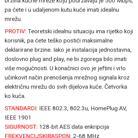
brzina kućne mreže koju podržavaju je 500 Mbps,
pa ćete i u udaljenom kutu kuće imati idealnu
mrežu.
PROTIV
: Teoretski idealnu situaciju ima rijetko koji
korisnik, pa ćete teško postići maksimalne
deklarirane brzine. Iako je instalacija jednostavna,
doslovno plug and play, ne bi zgorega bilo imati
više mogućnosti. U konačnici ovo je jeftini i vrlo
učinkovit način prenošenja mrežnog signala kroz
električnu mrežu do svih dijelova kuće. Četvorka
ko kuća.
STANDARDI
: IEEE 802.3, 802.3u, HomePlug AV,
IEEE 1901
SIGURNOST
: 128-bit AES data enkripcija
FREKVENCIJSKI
RASPON
: 2-68 MHz