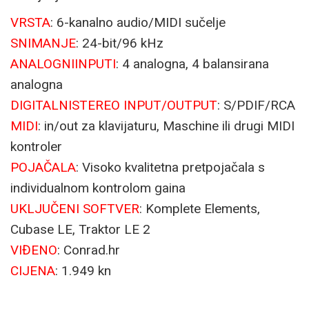
VRSTA
: 6-kanalno audio/MIDI sučelje
SNIMANJE
: 24-bit/96 kHz
ANALOGNI
INPUTI
: 4 analogna, 4 balansirana
analogna
DIGITALNI
STEREO INPUT/OUTPUT
: S/PDIF/RCA
MIDI
: in/out za klavijaturu, Maschine ili drugi MIDI
kontroler
POJAČALA
: Visoko kvalitetna pretpojačala s
individualnom kontrolom gaina
UKLJUČENI SOFTVER
: Komplete Elements,
Cubase LE, Traktor LE 2
VIĐENO
: Conrad.hr
CIJENA
: 1.949 kn