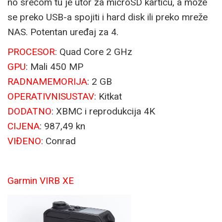
no srećom tu je utor za microSD karticu, a može
se preko USB-a spojiti i hard disk ili preko mreže
NAS. Potentan uređaj za 4.
PROCESOR
: Quad Core 2 GHz
GPU
: Mali 450 MP
RADNA
MEMORIJA
: 2 GB
OPERATIVNI
SUSTAV
: Kitkat
DODATNO
: XBMC i reprodukcija 4K
CIJENA
: 987,49 kn
VIĐENO
: Conrad
Garmin VIRB XE