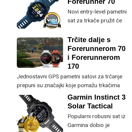
Forerunner 70
smatrati idućim
Novi entry-level pametni
korakom u gami. Radi
sat za trkače pružit će
se o vrlo sličnim
vam hrpu značajki, vrlo
satovima, a FR 170 nudi
dobro trajanje baterije,
Trčite dalje s
par dodatnih senzora,
precizno mjerenje
Forerunnerom 70
softverskih dodataka,
podataka i ugodno
i Forerunnerom
NFC i slušanje glazbe
cjelodnevno nošenje
170
bez mobitela (u Music
zahvaljujući niskoj masi
Jednostavni GPS pametni satovi za trčanje
verziji sata).
uređaja. Ukratko,
prepuni su značajki koje pomažu trkačima
dobivate odličan omjer
svih razina da postignu svoje ciljeve.
Garmin Instinct 3
uloženog i dobivenog –
Solar Tactical
pogotovo za
Popularni robusni sat iz
rekreativce.
Garmina dobio je