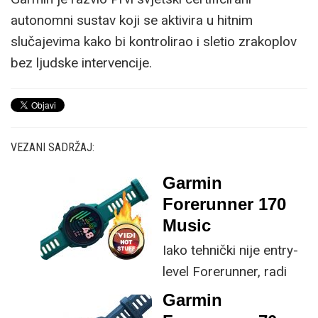
autonomni sustav koji se aktivira u hitnim
slučajevima kako bi kontrolirao i sletio zrakoplov
bez ljudske intervencije.
VEZANI SADRŽAJ:
Garmin
Forerunner 170
Music
Iako tehnički nije entry-
level Forerunner, radi
nešto jeftinijeg 70
Garmin
modela, možemo ga