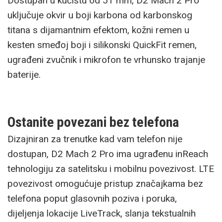
Dostupan u kućištu od 51 mm, D2 Mach 2 Pro
uključuje okvir u boji karbona od karbonskog
titana s dijamantnim efektom, kožni remen u
kesten smeđoj boji i silikonski QuickFit remen,
ugrađeni zvučnik i mikrofon te vrhunsko trajanje
baterije.
Ostanite povezani bez telefona
Dizajniran za trenutke kad vam telefon nije
dostupan, D2 Mach 2 Pro ima ugrađenu inReach
tehnologiju za satelitsku i mobilnu povezivost. LTE
povezivost omogućuje pristup značajkama bez
telefona poput glasovnih poziva i poruka,
dijeljenja lokacije LiveTrack, slanja tekstualnih