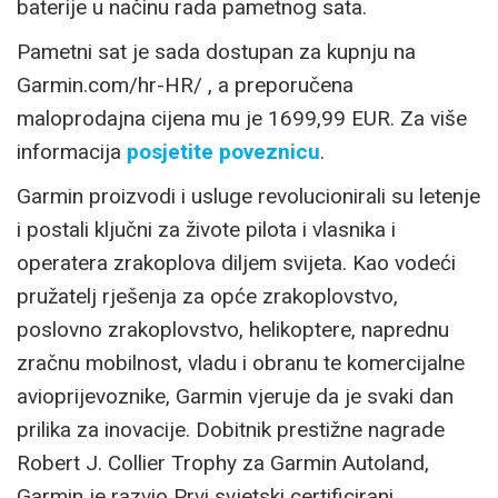
baterije u načinu rada pametnog sata.
Pametni sat je sada dostupan za kupnju na
Garmin.com/hr-HR/ , a preporučena
maloprodajna cijena mu je 1699,99 EUR. Za više
informacija
posjetite poveznicu
.
Garmin proizvodi i usluge revolucionirali su letenje
i postali ključni za živote pilota i vlasnika i
operatera zrakoplova diljem svijeta. Kao vodeći
pružatelj rješenja za opće zrakoplovstvo,
poslovno zrakoplovstvo, helikoptere, naprednu
zračnu mobilnost, vladu i obranu te komercijalne
avioprijevoznike, Garmin vjeruje da je svaki dan
prilika za inovacije. Dobitnik prestižne nagrade
Robert J. Collier Trophy za Garmin Autoland,
Garmin je razvio Prvi svjetski certificirani