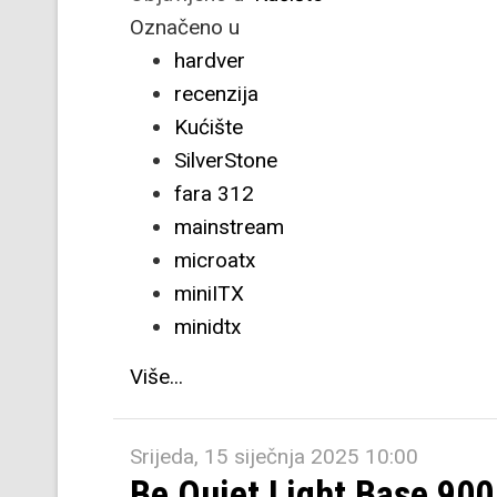
Označeno u
hardver
recenzija
Kućište
SilverStone
fara 312
mainstream
microatx
miniITX
minidtx
Više...
Srijeda, 15 siječnja 2025 10:00
Be Quiet Light Base 900