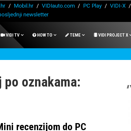
.hr
/
Mobil.hr
/
VIDIauto.com
/
PC Play
/
VIDI-X
osljednji newsletter
VIDI TV
HOW TO
TEME
VIDI PROJECT X
j po oznakama:
//
ni recenzijom do PC