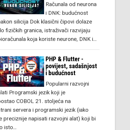
Računala od neurona
i DNK: budućnost
akon silicija Dok klasični čipovi dolaze
o fizičkih granica, istraživači razvijaju
bioračunala koja koriste neurone, DNK i…
PHP & Flutter -
povijest, sadašnjost
i budućnost
Popularni razvojni
lati Programski jezik koji je
postao COBOL 21. stoljeća na
strani servera i programski jezik (iako
e preciznije napisati razvojni alat) koji bi
to isto…