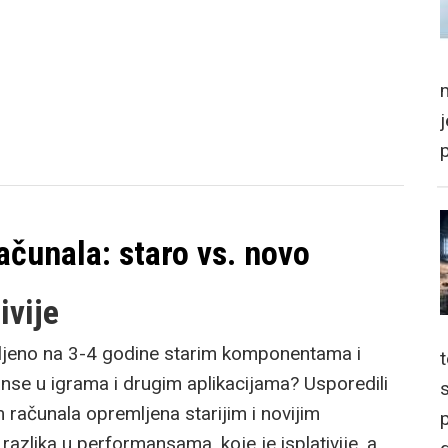
m
čunala: staro vs. novo
ivije
ljeno na 3-4 godine starim komponentama i
se u igrama i drugim aplikacijama? Usporedili
 računala opremljena starijim i novijim
p
azlika u performansama, koje je isplativije, a