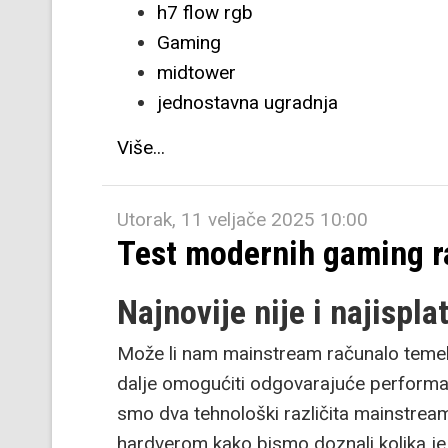
h7 flow rgb
Gaming
midtower
jednostavna ugradnja
Više...
Utorak, 11 veljače 2025 10:00
Test modernih gaming ra
Najnovije nije i najisplat
Može li nam mainstream računalo teme
dalje omogućiti odgovarajuće performan
smo dva tehnološki različita mainstream
hardverom kako bismo doznali kolika je r