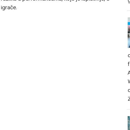
g
igrače.