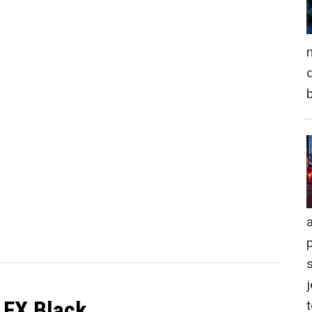
n
d
a
j
 FX Black