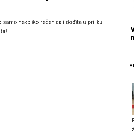
od samo nekoliko rečenica i dođite u priliku
V
ta!
m
/