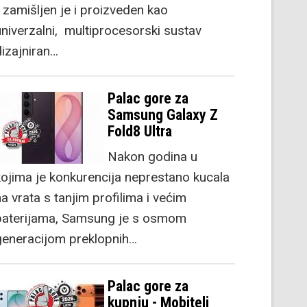
) zamišljen je i proizveden kao
univerzalni, multiprocesorski sustav
dizajniran…
Palac gore za
Samsung Galaxy Z
Fold8 Ultra
Nakon godina u
kojima je konkurencija neprestano kucala
a vrata s tanjim profilima i većim
baterijama, Samsung je s osmom
generacijom preklopnih…
Palac gore za
kupnju - Mobiteli