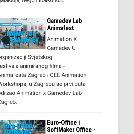
alaksija, nego i koliko su…
Gamedev Lab
Animafest
Animation X
Gamedev U
organizaciji Svjetskog
festivala animiranog filma -
Animafesta Zagreb i CEE Animation
Workshopa, u Zagrebu se prvi puta
održao Animation x Gamedev Lab
Zagreb.
Euro-Office i
SoftMaker Office -