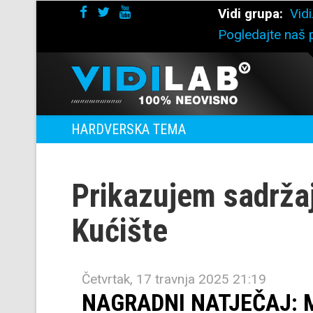
Vidi grupa:
Vidi
Pogledajte naš p
HARDVERSKA TEMA
Prikazujem sadrža
Kućište
Četvrtak, 17 travnja 2025 21:19
NAGRADNI NATJEČAJ: Mi