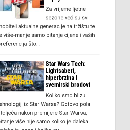
Za vrijeme ljetne
sezone već su svi
obiteli aktualne generacije na tržištu te
je više-manje samo pitanje cijene i vaših
preferencija što…
Star Wars Tech:
Lightsaberi,
hiperbrzina i
svemirski brodovi
Koliko smo blizu
tehnologiji iz Star Warsa? Gotovo pola
stoljeća nakon premijere Star Warsa,
itanje više nije samo koliko je daleka