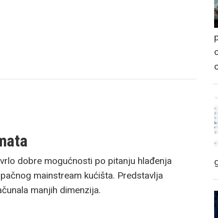
p
o
mata
vrlo dobre mogućnosti po pitanju hlađenja
upačnog mainstream kućišta. Predstavlja
čunala manjih dimenzija.