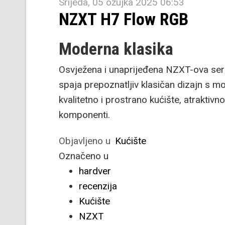
Srijeda, 05 ožujka 2025 06:53
NZXT H7 Flow RGB
Moderna klasika
Osvježena i unaprijeđena NZXT-ova seri
spaja prepoznatljiv klasičan dizajn s m
kvalitetno i prostrano kućište, atraktiv
komponenti.
Objavljeno u
Kućište
Označeno u
hardver
recenzija
Kućište
NZXT