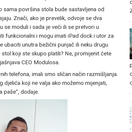
o sama površina stola bude sastavljena od
ju. Znači, ako je prevelik, odvoje se dva
se moduli i sada je veći ili se pretvori u
i funkcionalni i mogu imati iPad dock i utor za
te ubaciti unutra bežični punjač ili neku drugu
stol koji ste skupo platili? Ne, promijenit ćete
objašnjava CEO Modulosa.
p
o
nih telefona, imali smo sličan način razmišljanja.
g djelića koji ne valja ako možemo mijenjati,
a paše”, dodaje.