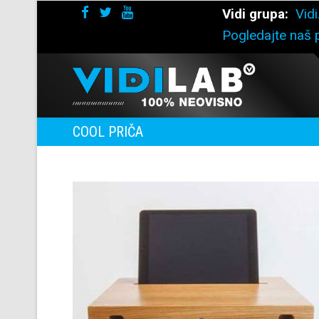
Vidi grupa:
Vidi
Pogledajte naš p
COOL PRIČA