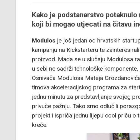
Kako je podstanarstvo potaknulo 
koji bi mogao utjecati na čitavu i
Modulos
je još jedan od hrvatskih startu
kampanju na Kickstarteru te zainteresirali
proizvod. Mada se u slučaju Modulosa radi
u sebi ne sadrži tehnološke komponente, j
Osnivača Modulosa Mateja Grozda­novića 
timova akceleracijskog programa za star
jednu minutu za predstavljanje svojeg pr
privuče pažnju. Tako smo odlučili porazgo
projekt i ispriča jednu lijepu cool priču 
kreće.