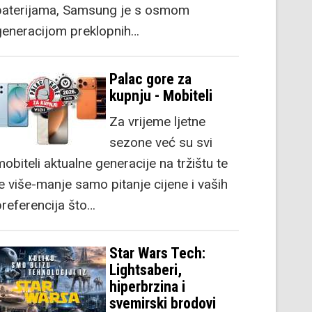
baterijama, Samsung je s osmom
generacijom preklopnih…
Palac gore za
kupnju - Mobiteli
Za vrijeme ljetne
sezone već su svi
obiteli aktualne generacije na tržištu te
je više-manje samo pitanje cijene i vaših
preferencija što…
Star Wars Tech:
Lightsaberi,
hiperbrzina i
svemirski brodovi