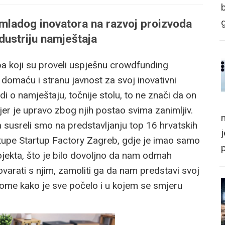
mladog inovatora na razvoj proizvoda
ndustriju namještaja
pa koji su proveli uspješnu crowdfunding
 domaću i stranu javnost za svoj inovativni
 o namještaju, točnije stolu, to ne znači da on
er je upravo zbog njih postao svima zanimljiv.
m
susreli smo na predstavljanju top 16 hrvatskih
tupe Startup Factory Zagreb, gdje je imao samo
ojekta, što je bilo dovoljno da nam odmah
varati s njim, zamoliti ga da nam predstavi svoj
o tome kako je sve počelo i u kojem se smjeru