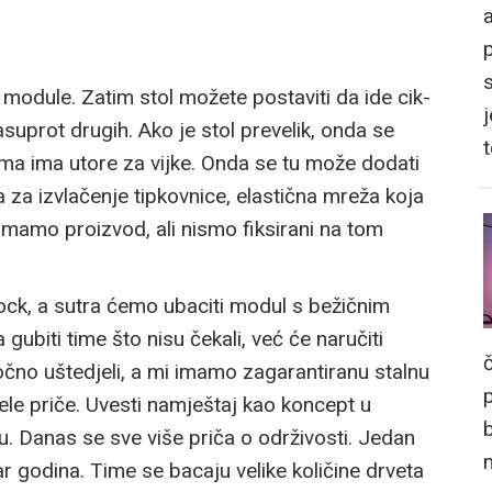
a
module. Zatim stol možete postaviti da ide cik-
j
asuprot drugih. Ako je stol prevelik, onda se
ima ima utore za vijke. Onda se tu može dodati
 za izvlačenje tipkovnice, elastična mreža koja
a imamo proizvod, ali nismo fiksirani na tom
ock, a sutra ćemo ubaciti modul s bežičnim
gubiti time što nisu čekali, već će naručiti
čno uštedjeli, a mi imamo zagarantiranu stalnu
jele priče. Uvesti namještaj kao koncept u
 Danas se sve više priča o održivosti. Jedan
ar godina. Time se bacaju velike količine drveta