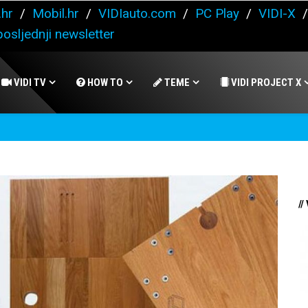
.hr
/
Mobil.hr
/
VIDIauto.com
/
PC Play
/
VIDI-X
osljednji newsletter
VIDI TV
HOW TO
TEME
VIDI PROJECT X
//