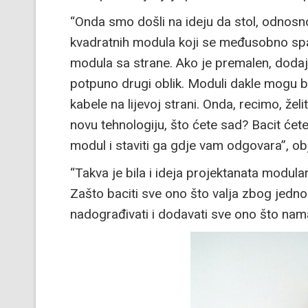
“Onda smo došli na ideju da stol, odnosn
kvadratnih modula koji se međusobno spaja
modula sa strane. Ako je premalen, dodaju 
potpuno drugi oblik. Moduli dakle mogu bit
kabele na lijevoj strani. Onda, recimo, želi
novu tehnologiju, što ćete sad? Bacit ćete 
modul i staviti ga gdje vam odgovara”, 
“Takva je bila i ideja projektanata modular
Zašto baciti sve ono što valja zbog jedno
nadograđivati i dodavati sve ono što nam