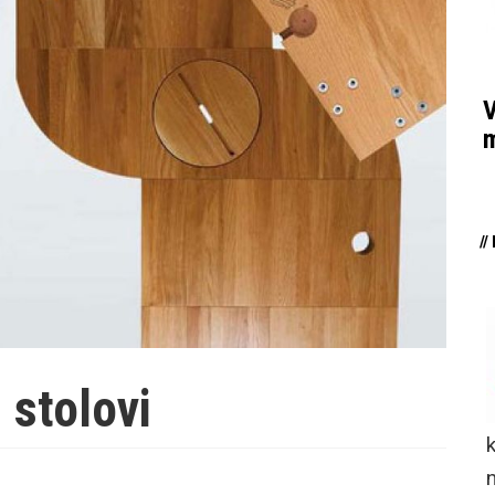
V
m
/
 stolovi
n