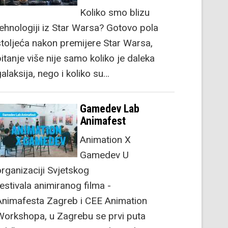
Koliko smo blizu
tehnologiji iz Star Warsa? Gotovo pola
stoljeća nakon premijere Star Warsa,
itanje više nije samo koliko je daleka
alaksija, nego i koliko su…
Gamedev Lab
Animafest
Animation X
Gamedev U
organizaciji Svjetskog
festivala animiranog filma -
Animafesta Zagreb i CEE Animation
Workshopa, u Zagrebu se prvi puta