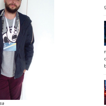
n
d
osa