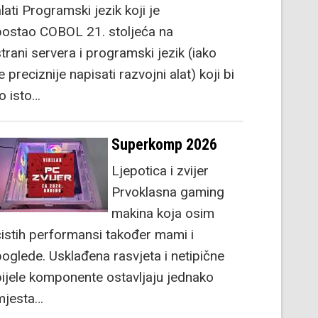
lati Programski jezik koji je
postao COBOL 21. stoljeća na
strani servera i programski jezik (iako
e preciznije napisati razvojni alat) koji bi
to isto…
Superkomp 2026
Ljepotica i zvijer
Prvoklasna gaming
makina koja osim
čistih performansi također mami i
poglede. Usklađena rasvjeta i netipične
bijele komponente ostavljaju jednako
mjesta…