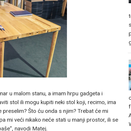
p
g
anar u malom stanu, a imam hrpu gadgeta i
i stol ili mogu kupiti neki stol koji, recimo, ima
se preselim? Što ću onda s njim? Trebat će mi
 pa mi veći nikako neće stati u manji prostor, ili se
paše”, navodi Matej.