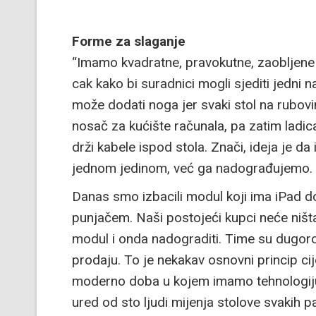
Forme za slaganje
“Imamo kvadratne, pravokutne, zaobljene 
cak kako bi suradnici mogli sjediti jedni n
može dodati noga jer svaki stol na rubov
nosač za kućište računala, pa zatim ladica
drži kabele ispod stola. Znači, ideja je d
jednom jedinom, već ga nadograđujemo.
Danas smo izbacili modul koji ima iPad d
punjačem. Naši postojeći kupci neće ništa 
modul i onda nadograditi. Time su dugoro
prodaju. To je nekakav osnovni princip ci
moderno doba u kojem imamo tehnologiju.
ured od sto ljudi mijenja stolove svakih p