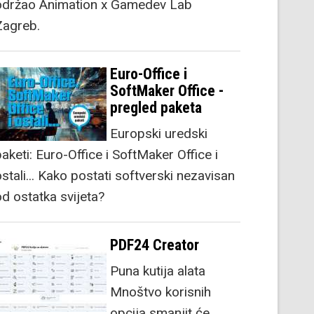
održao Animation x Gamedev Lab
Zagreb.
Euro-Office i
SoftMaker Office -
pregled paketa
Europski uredski
aketi: Euro-Office i SoftMaker Office i
stali... Kako postati softverski nezavisan
od ostatka svijeta?
PDF24 Creator
Puna kutija alata
Mnoštvo korisnih
opcija smanjit će