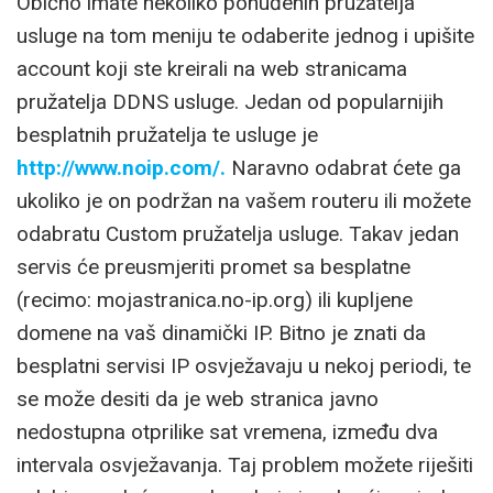
Obično imate nekoliko ponuđenih pružatelja
usluge na tom meniju te odaberite jednog i upišite
account koji ste kreirali na web stranicama
pružatelja DDNS usluge. Jedan od popularnijih
besplatnih pružatelja te usluge je
http://www.noip.com/.
Naravno odabrat ćete ga
ukoliko je on podržan na vašem routeru ili možete
odabratu Custom pružatelja usluge. Takav jedan
servis će preusmjeriti promet sa besplatne
(recimo: mojastranica.no-ip.org) ili kupljene
domene na vaš dinamički IP. Bitno je znati da
besplatni servisi IP osvježavaju u nekoj periodi, te
se može desiti da je web stranica javno
nedostupna otprilike sat vremena, između dva
intervala osvježavanja. Taj problem možete riješiti