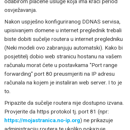
odabirom plaćene usluge koja ima kraći period
osvježavanja.
Nakon uspješno konfiguriranog DDNAS servisa,
upisivanjem domene u internet preglednik trebali
biste dobiti sučelje routera u internet pregledniku
(Neki modeli ovo zabranjuju automatski). Kako bi
posjetitelj dobio web stranicu hostanu na vašem
računalu morat ćete u postavkama "Port range
forwarding" port 80 preusmjeriti na IP adresu
računala na kojem je instaliran web server. I to je
to.
Pripazite da sučelje routera nije dostupno izvana.
Provjerite da https protokol tj. port 81 (npr:
https://mojastranica.no-ip.org
) ne prikazuje
administraciju routera te ukoliko pokazuje,