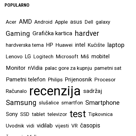
POPULARNO
AMD
asus
Acer
Android
Apple
Dell
galaxy
hardver
Gaming
Grafička kartica
laptop
intel
hardverska tema
HP
Huawei
Kućište
mobitel
Lenovo
LG
Logitech
Microsoft
Miš
Monitor
nVidia
palac gore za kupnju
pametni sat
Pametni telefon
Prijenosnik
Philips
Procesor
recenzija
sadržaj
Računalo
Samsung
Smartphone
slušalice
smartfon
test
Sony
SSD
tablet
televizor
Tipkovnica
vidilab
časopis
Uvodnik
vidi
vijesti
VR