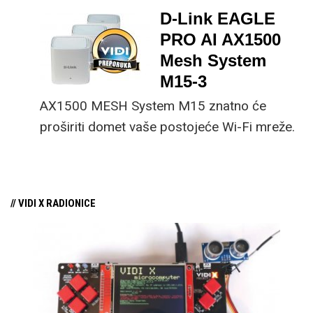
teme spominjali mesh
D-Link EAGLE
sustav s jednim
PRO AI AX1500
satelitom, mislili smo na
Mesh System
ovaj D-Link E15 komad
M15-3
hardvera.
AX1500 MESH System M15 znatno će
proširiti domet vaše postojeće Wi-Fi mreže.
Dakle brzina interneta ostat će ista onakva
kakva je bila, no sada ćete, ovisno o
postavkama vašeg prostora, Wi-Fi imati i u
// VIDI X RADIONICE
udaljenim dijelovima vaše kuće. S ova tri
satelita u idealnim uvjetima možete pokriti
područje od 500 metara kvadratnih.