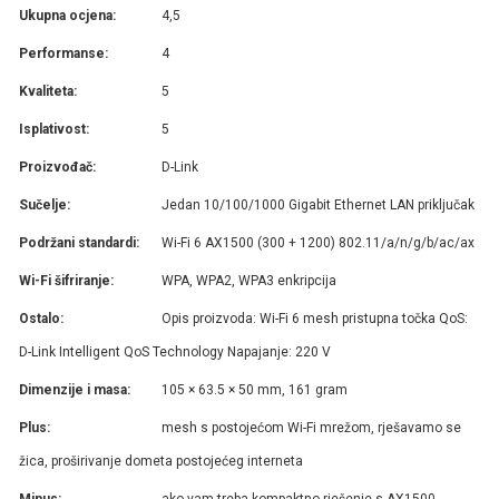
Ukupna ocjena:
4,5
Performanse:
4
Kvaliteta:
5
Isplativost:
5
Proizvođač:
D-Link
Sučelje:
Jedan 10/100/1000 Gigabit Ethernet LAN priključak
Podržani standardi:
Wi-Fi 6 AX1500 (300 + 1200) 802.11/a/n/g/b/ac/ax
Wi-Fi šifriranje:
WPA, WPA2, WPA3 enkripcija
Ostalo:
Opis proizvoda: Wi-Fi 6 mesh pristupna točka QoS:
D-Link Intelligent QoS Technology Napajanje: 220 V
Dimenzije i masa:
105 × 63.5 × 50 mm, 161 gram
Plus:
mesh s postojećom Wi-Fi mrežom, rješavamo se
žica, proširivanje dometa postojećeg interneta
Minus:
ako vam treba kompaktno rješenje s AX1500