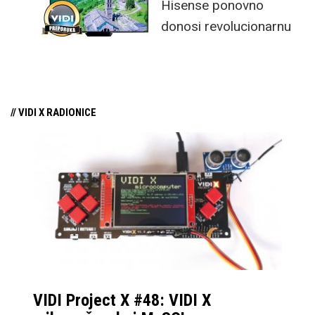
Hisense ponovno
donosi revolucionarnu
tehnologiju na tržište
samo par mjeseci od
njezina predstavljanja.
// VIDI X RADIONICE
VIDI Project X #48: VIDI X