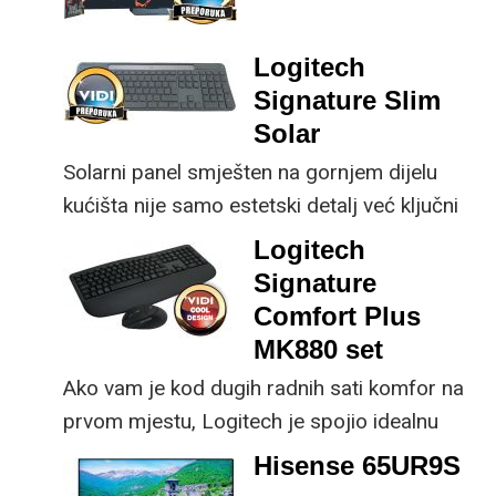
prednost mu je što za
nadogradnje koje su
male ustupke možete
ključne svakom
Logitech
osjetno uštedjeti pri
korisniku.
Signature Slim
kupnji.
Solar
Solarni panel smješten na gornjem dijelu
kućišta nije samo estetski detalj već ključni
dio koncepta ovog proizvoda, jer koristi
Logitech
energiju prirodnog ili umjetnog svjetla za
Signature
rad.
Comfort Plus
MK880 set
Ako vam je kod dugih radnih sati komfor na
prvom mjestu, Logitech je spojio idealnu
kombinaciju tipkovnice i miša s naprednim
Hisense 65UR9S
funkcijama.