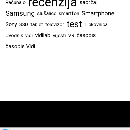
recenzija
sadržaj
Računalo
Samsung
Smartphone
slušalice
smartfon
test
Sony
SSD
tablet
televizor
Tipkovnica
vidilab
časopis
Uvodnik
vidi
vijesti
VR
časopis Vidi