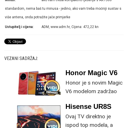
standardom, nema baš tu minusa - jedino, ako vam treba moćniji sustav s
više antena, onda potražite jače primjerke
Ustupitelj i cijena:
ADM, www.adm.hr, Cijena: 472,22 kn
VEZANI SADRŽAJ:
Honor Magic V6
Honor je s novim Magic
V6 modelom zadržao
provjerene
Hisense UR8S
specifikacije, no
Ovaj TV direktno je
istovremeno
ispod top modela, a
implementirao