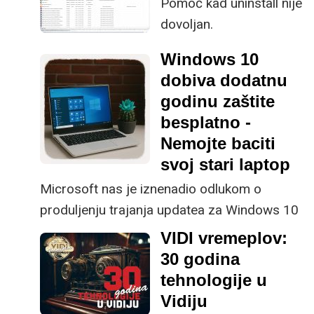
Pomoć kad uninstall nije
računala, bez obzira
dovoljan.
radilo se o poslovnom
ili skroz kućnom
Windows 10
okruženju. „Da je bar
dobiva dodatnu
još koja giga“ je izreka
godinu zaštite
koju smo svi u nekom
besplatno -
trenu pomislili.
Nemojte baciti
svoj stari laptop
Microsoft nas je iznenadio odlukom o
produljenju trajanja updatea za Windows 10
OS do 2026. godine.
VIDI vremeplov:
30 godina
tehnologije u
Vidiju