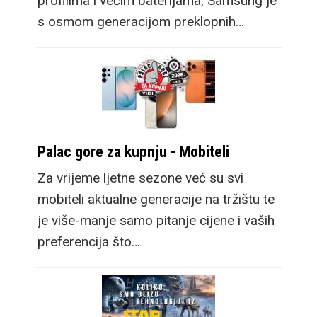
profilima i većim baterijama, Samsung je
s osmom generacijom preklopnih…
Palac gore za kupnju - Mobiteli
Za vrijeme ljetne sezone već su svi
mobiteli aktualne generacije na tržištu te
je više-manje samo pitanje cijene i vaših
preferencija što…