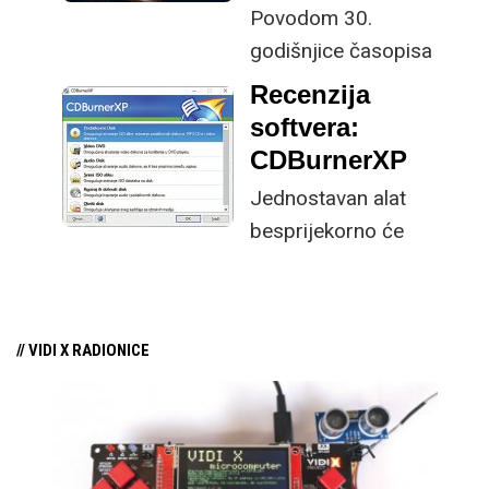
Povodom 30.
godišnjice časopisa
VIDI donosimo vam
Recenzija
pregled najvažnijih
softvera:
događanja u svijetu
CDBurnerXP
tehnologije i
Jednostavan alat
najzanimljivijih tema
besprijekorno će
u našem časopisu,
odraditi dodijeljenu
počevši od davne
zadaću.
1994. godine pa sve do
danas
// VIDI X RADIONICE