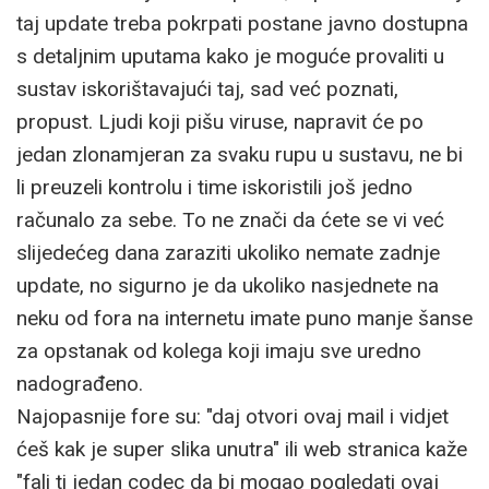
taj update treba pokrpati postane javno dostupna
s detaljnim uputama kako je moguće provaliti u
sustav iskorištavajući taj, sad već poznati,
propust. Ljudi koji pišu viruse, napravit će po
jedan zlonamjeran za svaku rupu u sustavu, ne bi
li preuzeli kontrolu i time iskoristili još jedno
računalo za sebe. To ne znači da ćete se vi već
slijedećeg dana zaraziti ukoliko nemate zadnje
update, no sigurno je da ukoliko nasjednete na
neku od fora na internetu imate puno manje šanse
za opstanak od kolega koji imaju sve uredno
nadograđeno.
Najopasnije fore su: "daj otvori ovaj mail i vidjet
ćeš kak je super slika unutra" ili web stranica kaže
"fali ti jedan codec da bi mogao pogledati ovaj