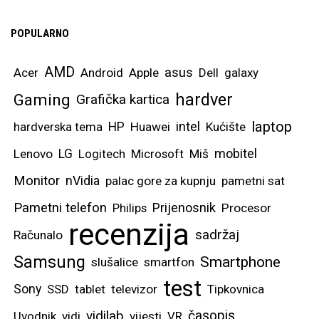
POPULARNO
AMD
asus
Acer
Android
Apple
Dell
galaxy
hardver
Gaming
Grafička kartica
laptop
intel
hardverska tema
HP
Huawei
Kućište
mobitel
Lenovo
LG
Logitech
Microsoft
Miš
Monitor
nVidia
palac gore za kupnju
pametni sat
Pametni telefon
Prijenosnik
Philips
Procesor
recenzija
sadržaj
Računalo
Samsung
Smartphone
slušalice
smartfon
test
Sony
SSD
tablet
televizor
Tipkovnica
vidilab
časopis
Uvodnik
vidi
vijesti
VR