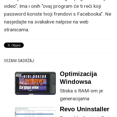
video". Ima i onih "ovaj program će ti reći koji
password koriste tvoji frendovi s Facebooka". Ne
nasjedajte na svakakve natpise na web
stranicama.
VEZANI SADRŽAJ:
Optimizacija
Windowsa
Stiska s RAM-om je
generacijama
standardna priča u
Revo Uninstaller
kontekstu osobnih