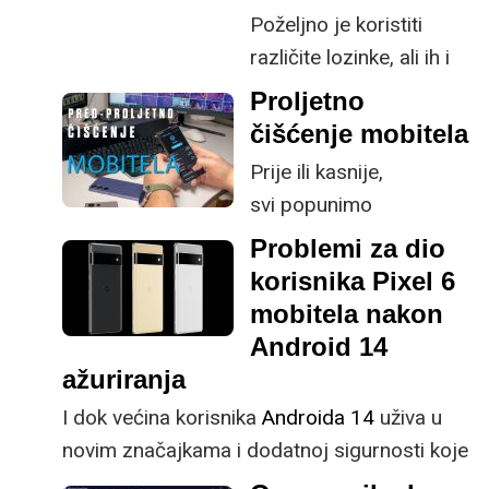
logističkih skladišta
Poželjno je koristiti
i autonomnih vozila do
različite lozinke, ali ih i
kućnih robota, dronova i
negdje pohraniti.
Proljetno
humanoidnih sustava.
čišćenje mobitela
Kako roboti postaju sve
autonomniji i povezaniji,
Prije ili kasnije,
raste i pitanje njihove
svi popunimo
sigurnosti. Za razliku od
svaki megabajt pohrane
Problemi za dio
klasičnih IT sustava,
na našim
korisnika Pixel 6
robotika je tzv. cyber-
uređajima. Čišćenje
mobitela nakon
physical domena:
nije najzabavniji
Android 14
sigurnosni incident ne
postupak, no lako
ažuriranja
znači samo gubitak
možete vratiti dosta
I dok većina korisnika
Androida 14
uživa u
podataka, nego
prostora i
novim značajkama i dodatnoj sigurnosti koje
potencijalno i fizičku
nešto performansi za
donosi, nisu svi sretni, jer određeni broj