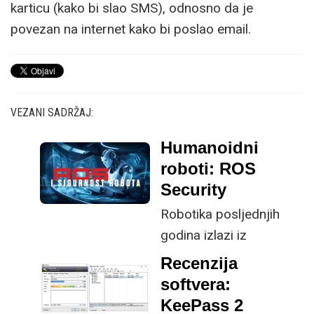
karticu (kako bi slao SMS), odnosno da je
povezan na internet kako bi poslao email.
VEZANI SADRŽAJ:
Humanoidni
roboti: ROS
Security
Robotika posljednjih
godina izlazi iz
industrijskih hala i
Recenzija
laboratorija u
softvera:
svakodnevni život — od
KeePass 2