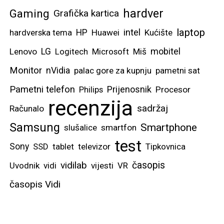
hardver
Gaming
Grafička kartica
laptop
intel
hardverska tema
HP
Huawei
Kućište
mobitel
Lenovo
LG
Logitech
Microsoft
Miš
Monitor
nVidia
palac gore za kupnju
pametni sat
Pametni telefon
Prijenosnik
Philips
Procesor
recenzija
sadržaj
Računalo
Samsung
Smartphone
slušalice
smartfon
test
Sony
SSD
tablet
televizor
Tipkovnica
vidilab
časopis
Uvodnik
vidi
vijesti
VR
časopis Vidi