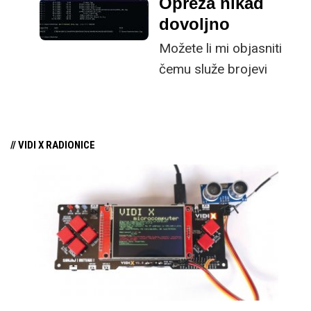
Opreza nikad
štetu.
novu godinu.
vlasnika
Google Pixel 6
prijavljuje probleme
dovoljno
uzrokovane nadogradnjom softvera.
Možete li mi objasniti
čemu služe brojevi
poput ovih, pored fajla
za skidanje?
// VIDI X RADIONICE