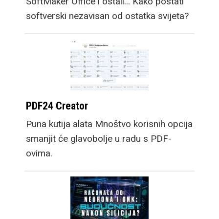
SoftMaker Office i ostali... Kako postati
softverski nezavisan od ostatka svijeta?
PDF24 Creator
Puna kutija alata Mnoštvo korisnih opcija
smanjit će glavobolje u radu s PDF-
ovima.