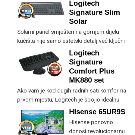
ključne svakom
Logitech
osjetno uštedjeti pri
korisniku.
Signature Slim
kupnji.
Solar
Solarni panel smješten na gornjem dijelu
kućišta nije samo estetski detalj već ključni
dio koncepta ovog proizvoda, jer koristi
Logitech
energiju prirodnog ili umjetnog svjetla za
Signature
rad.
Comfort Plus
MK880 set
Ako vam je kod dugih radnih sati komfor na
prvom mjestu, Logitech je spojio idealnu
kombinaciju tipkovnice i miša s naprednim
Hisense 65UR9S
funkcijama.
Hisense ponovno
donosi revolucionarnu