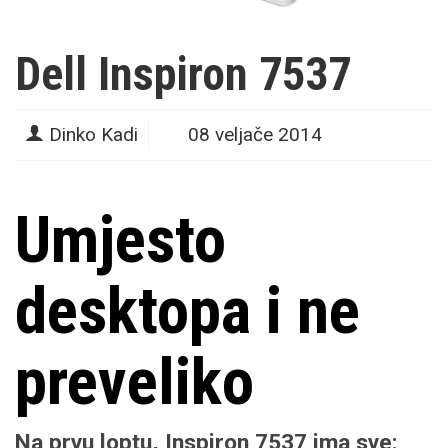
Dell Inspiron 7537
Dinko Kadi
08 veljače 2014
Umjesto
desktopa i ne
preveliko
Na prvu loptu,
Inspiron 7537
ima sve: