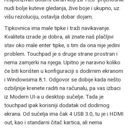
nudi bolje kuteve gledanja, žive boje i ukupno, uz
višu rezoluciju, ostavlja dobar dojam.
Tipkovnica ima male tipke i traži navikavanje.
Kvaliteta izrade je dobra, ali znate naš plačljivi
stav oko male enter tipke, s tim da ona nije jedini
problem. Touchpad je s druge strane prostran i
nema zamjerki na njega. Upitno je naravno koliko
će biti korišten u konfiguraciji s dodirnim ekranom
i Windowsima 8.1. Odgovor se dobije kada nešto
ozbiljnije krenete raditi na računalu, pa vas izbaci
iz Modern UI-a u desktop sučelje. Tada je
touchpad ipak korisniji dodatak od dodirnog
ekrana. Od sučelja ima čak 4 USB 3.0, tu je i HDMI
out, kao i standarni čitač kartica, ali nema