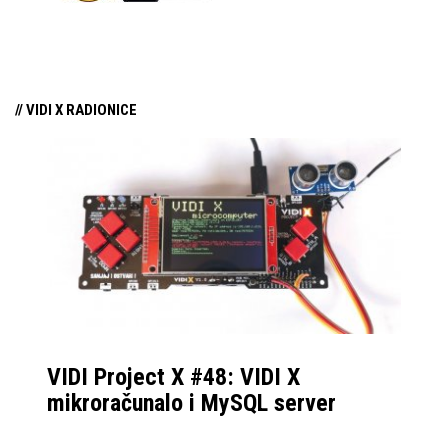
tehnologiju na tržište
samo par mjeseci od
njezina predstavljanja.
// VIDI X RADIONICE
VIDI Project X #48: VIDI X
mikroračunalo i MySQL server