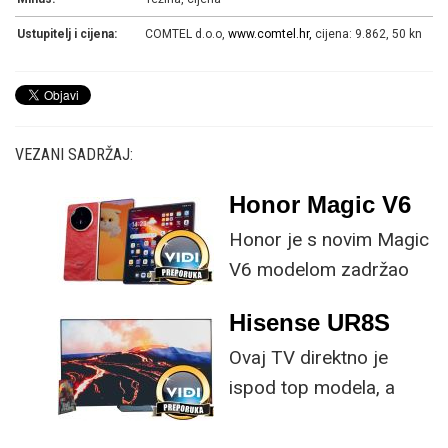
Ustupitelj i cijena:
COMTEL d.o.o,
www.comtel.hr,
cijena: 9.862, 50 kn
VEZANI SADRŽAJ:
Honor Magic V6
Honor je s novim Magic
V6 modelom zadržao
provjerene
Hisense UR8S
specifikacije, no
Ovaj TV direktno je
istovremeno
ispod top modela, a
implementirao
prednost mu je što za
nadogradnje koje su
male ustupke možete