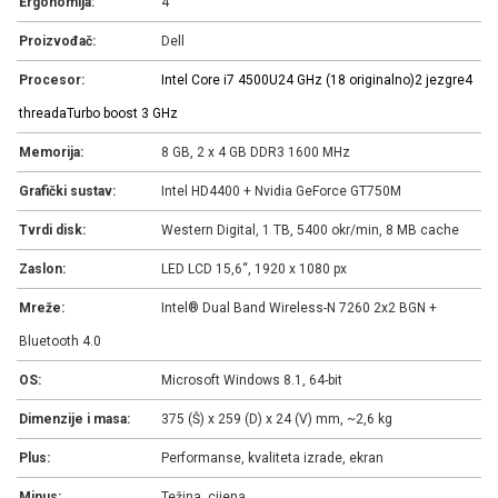
Ergonomija:
4
Proizvođač:
Dell
Procesor:
Intel Core i7 4500U
2
4 GHz (1
8 originalno)
2 jezgre
4
threada
Turbo boost 3 GHz
Memorija:
8 GB, 2 x 4 GB DDR3 1600 MHz
Grafički sustav:
Intel HD4400 + Nvidia GeForce GT750M
Tvrdi disk:
Western Digital, 1 TB, 5400 okr/min, 8 MB cache
Zaslon:
LED LCD 15,6“, 1920 x 1080 px
Mreže:
Intel® Dual Band Wireless-N 7260 2x2 BGN +
Bluetooth 4.0
OS:
Microsoft Windows 8.1, 64-bit
Dimenzije i masa:
375 (Š) x 259 (D) x 24 (V) mm, ~2,6 kg
Plus:
Performanse, kvaliteta izrade, ekran
Minus:
Težina, cijena