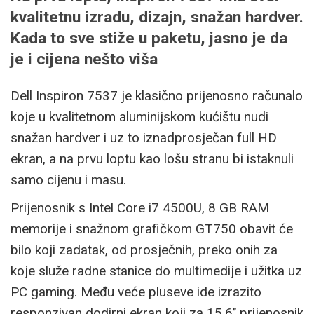
kvalitetnu izradu, dizajn, snažan hardver.
Kada to sve stiže u paketu, jasno je da
je i cijena nešto viša
Dell Inspiron 7537 je klasično prijenosno računalo
koje u kvalitetnom aluminijskom kućištu nudi
snažan hardver i uz to iznadprosječan full HD
ekran, a na prvu loptu kao lošu stranu bi istaknuli
samo cijenu i masu.
Prijenosnik s Intel Core i7 4500U, 8 GB RAM
memorije i snažnom grafičkom GT750 obavit će
bilo koji zadatak, od prosječnih, preko onih za
koje služe radne stanice do multimedije i užitka uz
PC gaming. Među veće pluseve ide izrazito
responzivan dodirni ekran koji za 15,6’’ prijenosnik