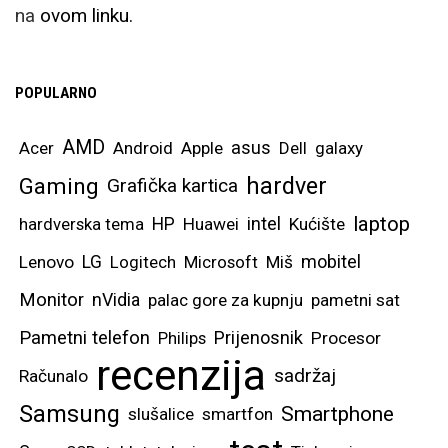
na
ovom linku.
POPULARNO
AMD
asus
Acer
Android
Apple
Dell
galaxy
hardver
Gaming
Grafička kartica
laptop
intel
hardverska tema
HP
Huawei
Kućište
mobitel
Lenovo
LG
Logitech
Microsoft
Miš
Monitor
nVidia
palac gore za kupnju
pametni sat
Pametni telefon
Prijenosnik
Philips
Procesor
recenzija
sadržaj
Računalo
Samsung
Smartphone
slušalice
smartfon