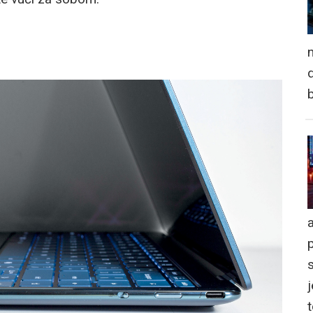
n
d
a
j