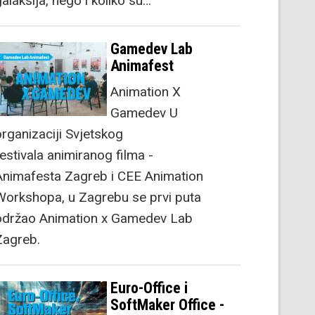
alaksija, nego i koliko su…
Gamedev Lab
Animafest
Animation X
Gamedev U
organizaciji Svjetskog
festivala animiranog filma -
Animafesta Zagreb i CEE Animation
Workshopa, u Zagrebu se prvi puta
održao Animation x Gamedev Lab
Zagreb.
Euro-Office i
SoftMaker Office -