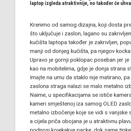
laptop izgleda atraktivnije, no također će uhvati
Krenimo od samog dizajna, koji dosta pre
što uključuje i zaslon, lagano su zakrivlje
kućišta laptopa također je zakrivljen, popu
manji od donjeg kućišta, pa njegov kockas
Upravo je gornji poklopac poseban jer je 
kao na mobitelima, gdje je donja strana st
Imajte na umu da staklo nije matirano, pa
zaslona straga nalazi se malo metalno izb
Naime, u specifikacijama se ističe kamera 
kameri smještenoj iza samog OLED zaslona
metalno izbočenje koje se vidi s vanjske s
a cijela priča obojana je u atraktivnu plav
podnosi kojekakve packe, dok same tipke o