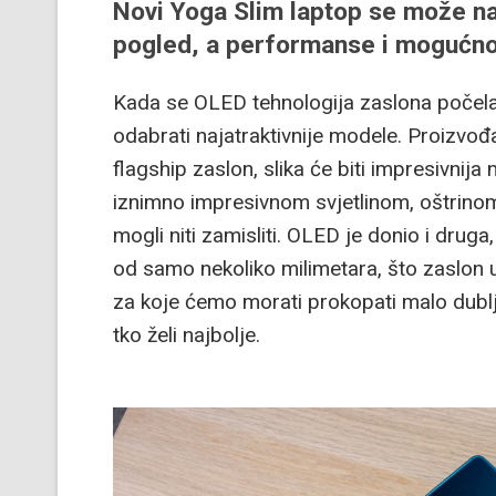
Novi Yoga Slim laptop se može na
pogled, a performanse i mogućnos
Kada se OLED tehnologija zaslona počela u
odabrati najatraktivnije modele. Proizvođa
flagship zaslon, slika će biti impresivnij
iznimno impresivnom svjetlinom, oštrino
mogli niti zamisliti. OLED je donio i drug
od samo nekoliko milimetara, što zaslon ui
za koje ćemo morati prokopati malo dubl
tko želi najbolje.