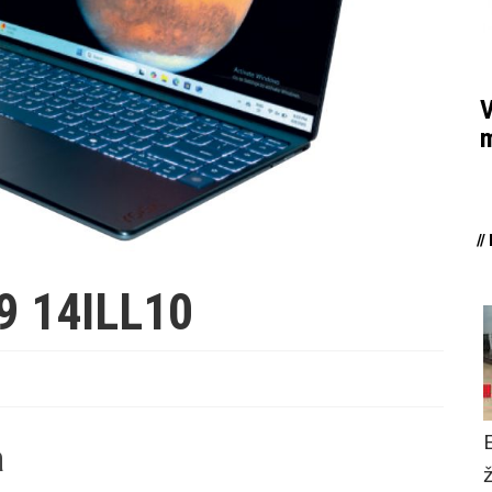
V
m
/
9 14ILL10
a