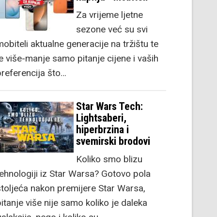
Za vrijeme ljetne
sezone već su svi
obiteli aktualne generacije na tržištu te
je više-manje samo pitanje cijene i vaših
preferencija što…
Star Wars Tech:
Lightsaberi,
hiperbrzina i
svemirski brodovi
Koliko smo blizu
tehnologiji iz Star Warsa? Gotovo pola
stoljeća nakon premijere Star Warsa,
itanje više nije samo koliko je daleka