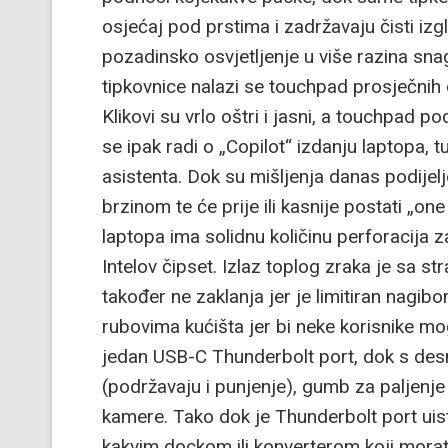
osjećaj pod prstima i zadržavaju čisti iz
pozadinsko osvjetljenje u više razina s
tipkovnice nalazi se touchpad prosječnih 
Klikovi su vrlo oštri i jasni, a touchpad 
se ipak radi o „Copilot“ izdanju laptopa, 
asistenta. Dok su mišljenja danas podijel
brzinom te će prije ili kasnije postati „o
laptopa ima solidnu količinu perforacija z
Intelov čipset. Izlaz toplog zraka je sa s
također ne zaklanja jer je limitiran nag
rubovima kućišta jer bi neke korisnike mog
jedan USB-C Thunderbolt port, dok s des
(podržavaju i punjenje), gumb za paljenj
kamere. Tako dok je Thunderbolt port uis
kakvim dockom ili konverterom koji mora