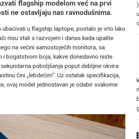
zvati flagship modelom već na prvi
ti ne ostavljaju nas ravnodušnima.
bacivati u flagship laptope, postalo je vrlo lako
či nisu stali s razvojem i danas kada upalite
a nego na većini samostojećih monitora, sa
m i bogatstvom boja, kakve donedavno niste
a, sekundarna poboljšanja poput debljine okvira
stinu čini „lebdećim“. Uz ostatak specifikacija,
je, ovaj model jednostavan je odabir svakome
n