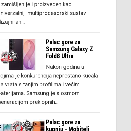
) zamišljen je i proizveden kao
univerzalni, multiprocesorski sustav
dizajniran…
Palac gore za
Samsung Galaxy Z
Fold8 Ultra
Nakon godina u
kojima je konkurencija neprestano kucala
a vrata s tanjim profilima i većim
baterijama, Samsung je s osmom
generacijom preklopnih…
Palac gore za
kupnju - Mobiteli