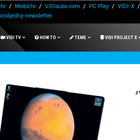
.hr
/
Mobil.hr
/
VIDIauto.com
/
PC Play
/
VIDI-X
osljednji newsletter
VIDI TV
HOW TO
TEME
VIDI PROJECT X
//