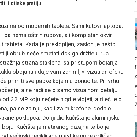
g
ti i otiske prstiju
uzima od modernih tableta. Sami kutovi laptopa,
ni, pa nema oštrih rubova, a i kompletan okvir
t tableta. Kada je preklopljen, zaslon je nešto
tiji obrub neće smetati dok ga držite u ruci.
stražnja strana staklena, sa pristupom bojanja
akla obojana i daje vam zanimljivi vizualan efekt.
 će primiti sve packe koje mu ponudite. Pri vrhu
očenje, a ne radi se o samo vizualnom detalju.
od 32 MP koju nećete nigdje vidjeti, a riječ je o
, pa se za nju, kao i za mikrofone, dodalo
trane poklopca. Donji dio kućišta je aluminijski,
u boju. Kućište je matiranog dizajna te bolje
d većinski reciklirane plastike nude odličan