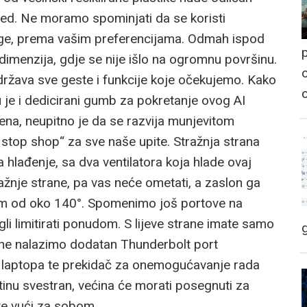
gled. Ne moramo spominjati da se koristi
nage, prema vašim preferencijama. Odmah ispod
p
dimenzija, gdje se nije išlo na ogromnu površinu.
o
podržava sve geste i funkcije koje očekujemo. Kako
tu je i dedicirani gumb za pokretanje ovog AI
jena, neupitno je da se razvija munjevitom
ne stop shop“ za sve naše upite. Stražnja strana
a hlađenje, sa dva ventilatora koja hlade ovaj
tražnje strane, pa vas neće ometati, a zaslon ga
ibom od oko 140°. Spomenimo još portove na
li limitirati ponudom. S lijeve strane imate samo
ne nalazimo dodatan Thunderbolt port
e laptopa te prekidač za onemogućavanje rada
tinu svestran, većina će morati posegnuti za
te vući za sobom.