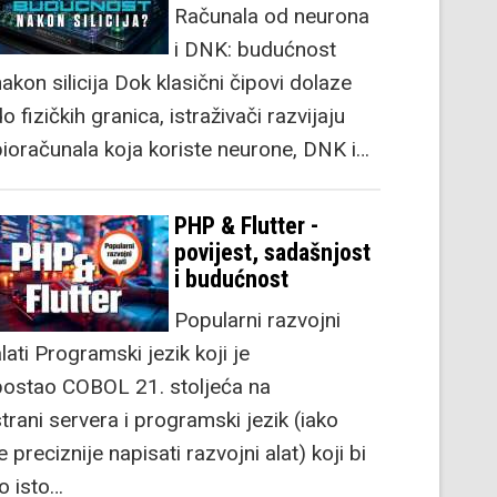
Računala od neurona
i DNK: budućnost
akon silicija Dok klasični čipovi dolaze
o fizičkih granica, istraživači razvijaju
bioračunala koja koriste neurone, DNK i…
PHP & Flutter -
povijest, sadašnjost
i budućnost
Popularni razvojni
lati Programski jezik koji je
postao COBOL 21. stoljeća na
strani servera i programski jezik (iako
e preciznije napisati razvojni alat) koji bi
to isto…