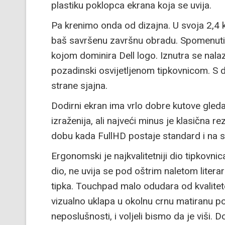
plastiku poklopca ekrana koja se uvija.
Pa krenimo onda od dizajna. U svoja 2,4 k
baš savršenu završnu obradu. Spomenuti g
kojom dominira Dell logo. Iznutra se nalaz
pozadinski osvijetljenom tipkovnicom. S do
strane sjajna.
Dodirni ekran ima vrlo dobre kutove gledan
izraženija, ali najveći minus je klasična 
dobu kada FullHD postaje standard i na
Ergonomski je najkvalitetniji dio tipkovnic
dio, ne uvija se pod oštrim naletom literar
tipka. Touchpad malo odudara od kvalitete 
vizualno uklapa u okolnu crnu matiranu p
neposlušnosti, i voljeli bismo da je viši.