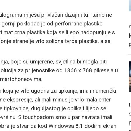
ilograma miješa privlačan dizajn i tu i tamo ne
ornji poklopac je od perforirane plastike
m
i mat crna plastika koja se lijepo nadopunjuje s
nje strane je vrlo solidna tvrda plastika, a sa
ja, boje su umjerene, svjetlina bi mogla biti
rezolucija za prijenosnike od 1366 x 768 pikesela u
 smartphoneovima.
a koja je vrlo ugodna za tipkanje, ima i numerički
ne ekspresije, ali mali minus je vrlo mala enter
tipkovnice, duguljastog je oblika i lijepo se
ovršinu. S touchpadom smo u par navrata imali
p
 Dobra je stvar da kod Windowsa 8.1 dodirni ekran