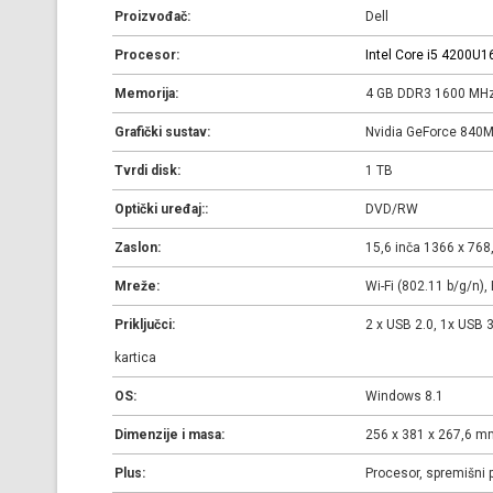
Proizvođač:
Dell
Procesor:
Intel Core i5 4200U
1
Memorija:
4 GB DDR3 1600 MH
Grafički sustav:
Nvidia GeForce 840M 
Tvrdi disk:
1 TB
Optički uređaj::
DVD/RW
Zaslon:
15,6 inča 1366 x 768,
Mreže:
Wi-Fi (802.11 b/g/n),
Priključci:
2 x USB 2.0, 1x USB 3
kartica
OS:
Windows 8.1
Dimenzije i masa:
256 x 381 x 267,6 m
Plus:
Procesor, spremišni p