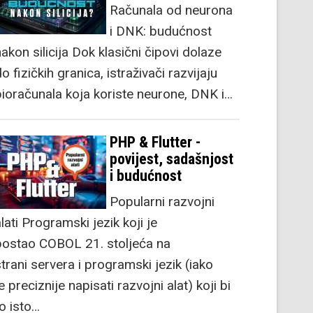
Računala od neurona
i DNK: budućnost
akon silicija Dok klasični čipovi dolaze
o fizičkih granica, istraživači razvijaju
bioračunala koja koriste neurone, DNK i…
PHP & Flutter -
povijest, sadašnjost
i budućnost
Popularni razvojni
lati Programski jezik koji je
postao COBOL 21. stoljeća na
strani servera i programski jezik (iako
e preciznije napisati razvojni alat) koji bi
to isto…