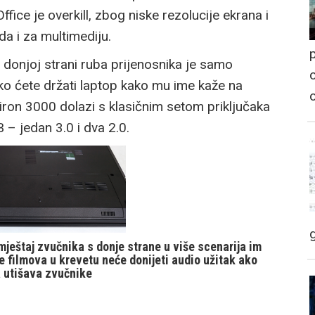
fice je overkill, zbog niske rezolucije ekrana i
da i za multimediju.
p
a donjoj strani ruba prijenosnika je samo
o
Ako ćete držati laptop kako mu ime kaže na
spiron 3000 dolazi s klasičnim setom priključaka
B – jedan 3.0 i dva 2.0.
ještaj zvučnika s donje strane u više scenarija im
 filmova u krevetu neće donijeti audio užitak ako
a utišava zvučnike