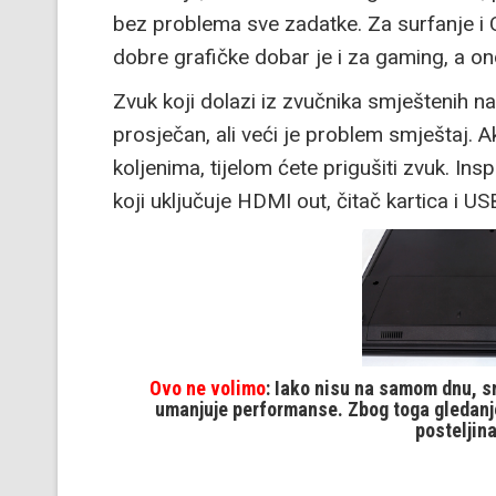
bez problema sve zadatke. Za surfanje i Of
dobre grafičke dobar je i za gaming, a on
Zvuk koji dolazi iz zvučnika smještenih n
prosječan, ali veći je problem smještaj. 
koljenima, tijelom ćete prigušiti zvuk. In
koji uključuje HDMI out, čitač kartica i US
Ovo ne volimo
: Iako nisu na samom dnu, sm
umanjuje performanse. Zbog toga gledanje
posteljin