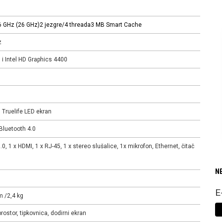
6 GHz (2
6 GHz)
2 jezgre/4 threada
3 MB Smart Cache
z
i Intel HD Graphics 4400
 Truelife LED ekran
 Bluetooth 4.0
.0, 1 x HDMI, 1 x RJ-45, 1 x stereo slušalice, 1x mikrofon, Ethernet, čitač
N
E
m /2,4 kg
rostor, tipkovnica, dodirni ekran