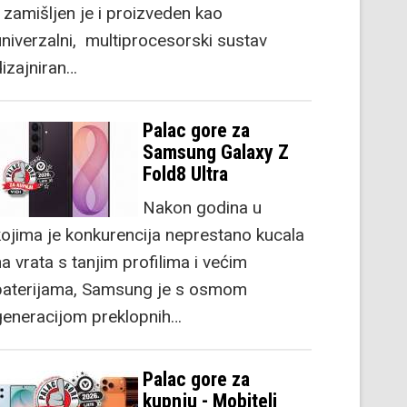
) zamišljen je i proizveden kao
univerzalni, multiprocesorski sustav
dizajniran…
Palac gore za
Samsung Galaxy Z
Fold8 Ultra
Nakon godina u
kojima je konkurencija neprestano kucala
a vrata s tanjim profilima i većim
baterijama, Samsung je s osmom
generacijom preklopnih…
Palac gore za
kupnju - Mobiteli