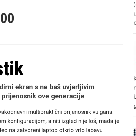
000
stik
dirni ekran s ne baš uvjerljivim
n
 prijenosnik ove generacije
akodnevni multipraktični prijenosnik vulgaris.
konfiguracijom, a niti izgled nije loš, mada je
gled na zatvoreni laptop otkrio vrlo labavu