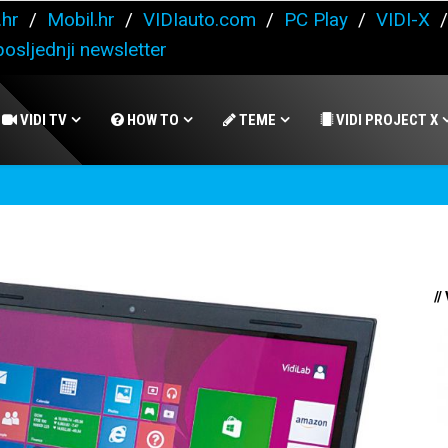
.hr
/
Mobil.hr
/
VIDIauto.com
/
PC Play
/
VIDI-X
osljednji newsletter
VIDI TV
HOW TO
TEME
VIDI PROJECT X
//