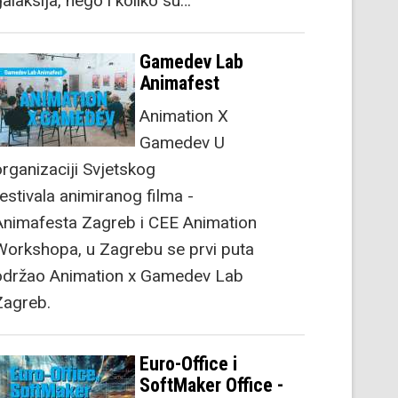
alaksija, nego i koliko su…
Gamedev Lab
Animafest
Animation X
Gamedev U
organizaciji Svjetskog
festivala animiranog filma -
Animafesta Zagreb i CEE Animation
Workshopa, u Zagrebu se prvi puta
održao Animation x Gamedev Lab
Zagreb.
Euro-Office i
SoftMaker Office -