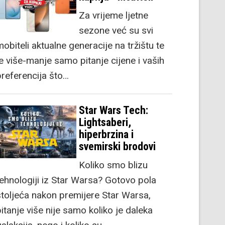
Za vrijeme ljetne
sezone već su svi
obiteli aktualne generacije na tržištu te
je više-manje samo pitanje cijene i vaših
preferencija što…
Star Wars Tech:
Lightsaberi,
hiperbrzina i
svemirski brodovi
Koliko smo blizu
tehnologiji iz Star Warsa? Gotovo pola
stoljeća nakon premijere Star Warsa,
itanje više nije samo koliko je daleka