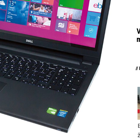
V
m
/