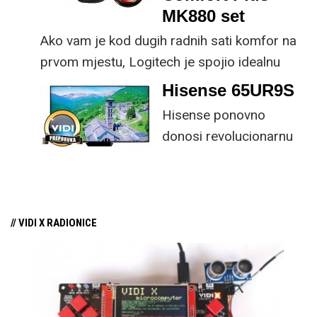
MK880 set
Ako vam je kod dugih radnih sati komfor na
prvom mjestu, Logitech je spojio idealnu
kombinaciju tipkovnice i miša s naprednim
Hisense 65UR9S
funkcijama.
Hisense ponovno
donosi revolucionarnu
tehnologiju na tržište
samo par mjeseci od
njezina predstavljanja.
// VIDI X RADIONICE