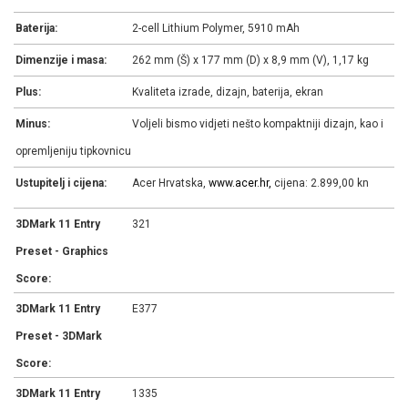
Baterija:
2-cell Lithium Polymer, 5910 mAh
Dimenzije i masa:
262 mm (Š) x 177 mm (D) x 8,9 mm (V), 1,17 kg
Plus:
Kvaliteta izrade, dizajn, baterija, ekran
Minus:
Voljeli bismo vidjeti nešto kompaktniji dizajn, kao i
opremljeniju tipkovnicu
Ustupitelj i cijena:
Acer Hrvatska,
www.acer.hr,
cijena: 2.899,00 kn
3DMark 11 Entry
321
Preset - Graphics
Score:
3DMark 11 Entry
E377
Preset - 3DMark
Score:
3DMark 11 Entry
1335