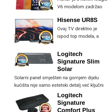
V6 modelom zadržao
provjerene
Hisense UR8S
specifikacije, no
Ovaj TV direktno je
istovremeno
ispod top modela, a
implementirao
prednost mu je što za
nadogradnje koje su
male ustupke možete
ključne svakom
Logitech
osjetno uštedjeti pri
korisniku.
Signature Slim
kupnji.
Solar
Solarni panel smješten na gornjem dijelu
kućišta nije samo estetski detalj već ključni
dio koncepta ovog proizvoda, jer koristi
Logitech
energiju prirodnog ili umjetnog svjetla za
Signature
rad.
Comfort Plus