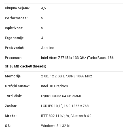
Ukupna ocjena:
4,5
Performanse:
5
Isplativost:
5
Ergonomija:
4
Proizvođač:
Acer Inc.
Procesor:
Intel Atom Z3745
4x 1
33 GHz (Turbo Boost 1
86
GHz
6 MB cache
8 threads)
Memorija:
2 GB, 1x 2 GB LPDDR3 1066 MHz
Grafički sustav:
Intel HD Graphics
Tvrdi disk:
Hynix HCG8e 64 GB eMMC
Zaslon:
LCD IPS 10,1“, 16:9 1366 x 768
Mreže:
IEEE 802.11 b/g/n, Bluetooth 4.0
OS:
Windows 8.1 32-bit