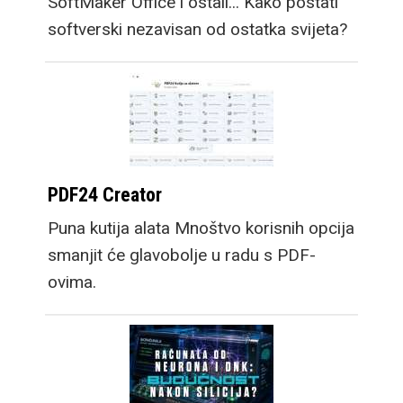
SoftMaker Office i ostali... Kako postati
softverski nezavisan od ostatka svijeta?
PDF24 Creator
Puna kutija alata Mnoštvo korisnih opcija
smanjit će glavobolje u radu s PDF-
ovima.