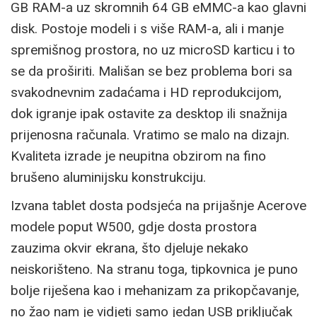
GB RAM-a uz skromnih 64 GB eMMC-a kao glavni
disk. Postoje modeli i s više RAM-a, ali i manje
spremišnog prostora, no uz microSD karticu i to
se da proširiti. Mališan se bez problema bori sa
svakodnevnim zadaćama i HD reprodukcijom,
dok igranje ipak ostavite za desktop ili snažnija
prijenosna računala. Vratimo se malo na dizajn.
Kvaliteta izrade je neupitna obzirom na fino
brušeno aluminijsku konstrukciju.
Izvana tablet dosta podsjeća na prijašnje Acerove
modele poput W500, gdje dosta prostora
zauzima okvir ekrana, što djeluje nekako
neiskorišteno. Na stranu toga, tipkovnica je puno
bolje riješena kao i mehanizam za prikopčavanje,
no žao nam je vidjeti samo jedan USB priključak