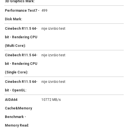
3D Graphics Mark:
Performance Test7 -
499
Disk Mark:
Cinebech R11.5 64-
nije izvršio test
bit - Rendering CPU
(Multi Core):
Cinebech R11.5 64-
nije izvršio test
bit - Rendering CPU
(Single Core):
Cinebech R11.5 64-
nije izvršio test
bit - OpenGL:
AIDA64
10772 MB/s
Cache&Memory
Benchmark -
Memory Read: