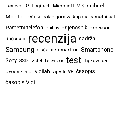
mobitel
Lenovo
LG
Logitech
Microsoft
Miš
Monitor
nVidia
palac gore za kupnju
pametni sat
Pametni telefon
Prijenosnik
Philips
Procesor
recenzija
sadržaj
Računalo
Samsung
Smartphone
slušalice
smartfon
test
Sony
SSD
tablet
televizor
Tipkovnica
vidilab
časopis
Uvodnik
vidi
vijesti
VR
časopis Vidi