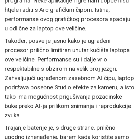
programa. Neke aplikacije i igre nam uopće nisu
htjele raditi s Arc grafičkim čipom. Istina,
performanse ovog grafičkog procesora spadaju
u odlične za laptop ove veličine.
Također, posve je jasno kako je ugrađeni
procesor prilično limitiran unutar kućišta laptopa
ove veličine. Performanse su i dalje vrlo
respektabilne s obzirom na velik broj jezgri.
Zahvaljujući ugrađenom zasebnom AI čipu, laptop
podržava posebne Studio efekte za kameru, a isto
tako ima mogućnost prigušivanja pozadinske
buke preko AI-ja prilikom snimanja i reprodukcije
zvuka.
Trajanje baterije je, s druge strane, prilično
ugodno iznenađenje, barem kada koristite samo