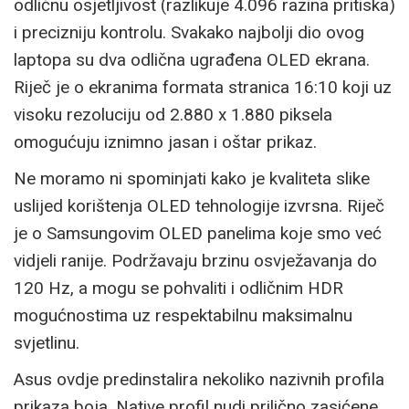
odličnu osjetljivost (razlikuje 4.096 razina pritiska)
i precizniju kontrolu. Svakako najbolji dio ovog
laptopa su dva odlična ugrađena OLED ekrana.
Riječ je o ekranima formata stranica 16:10 koji uz
visoku rezoluciju od 2.880 x 1.880 piksela
omogućuju iznimno jasan i oštar prikaz.
Ne moramo ni spominjati kako je kvaliteta slike
uslijed korištenja OLED tehnologije izvrsna. Riječ
je o Samsungovim OLED panelima koje smo već
vidjeli ranije. Podržavaju brzinu osvježavanja do
120 Hz, a mogu se pohvaliti i odličnim HDR
mogućnostima uz respektabilnu maksimalnu
svjetlinu.
Asus ovdje predinstalira nekoliko nazivnih profila
prikaza boja. Native profil nudi prilično zasićene