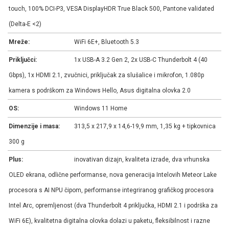
touch, 100% DCI-P3, VESA DisplayHDR True Black 500, Pantone validated
(Delta-E <2)
Mreže:
WiFi 6E+, Bluetooth 5.3
Priključci:
1x USB-A 3.2 Gen 2, 2x USB-C Thunderbolt 4 (40
Gbps), 1x HDMI 2.1, zvučnici, priključak za slušalice i mikrofon, 1.080p
kamera s podrškom za Windows Hello, Asus digitalna olovka 2.0
OS:
Windows 11 Home
Dimenzije i masa:
313,5 x 217,9 x 14,6-19,9 mm, 1,35 kg + tipkovnica
300 g
Plus:
inovativan dizajn, kvaliteta izrade, dva vrhunska
OLED ekrana, odlične performanse, nova generacija Intelovih Meteor Lake
procesora s AI NPU čipom, performanse integriranog grafičkog procesora
Intel Arc, opremljenost (dva Thunderbolt 4 priključka, HDMI 2.1 i podrška za
WiFi 6E), kvalitetna digitalna olovka dolazi u paketu, fleksibilnost i razne