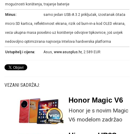
mogućnosti korištenja, trajanje baterije
Minus:
samo jedan USB-A 3.2 priključak, izostanak čitača
micro SD kartica, reflektivnost ekrana, rizik od burn-in-a kod OLED ekrana,
veća ukupna masa posebno uz korištenje odvojive tipkovnice, još uvijek
nedovoljno optimizirana najnovija Intelova hardverska platforma
Ustupitelj i cijena:
Asus,
www.asusplus.hr,
2.589 EUR
VEZANI SADRŽAJ:
Honor Magic V6
Honor je s novim Magic
V6 modelom zadržao
provjerene