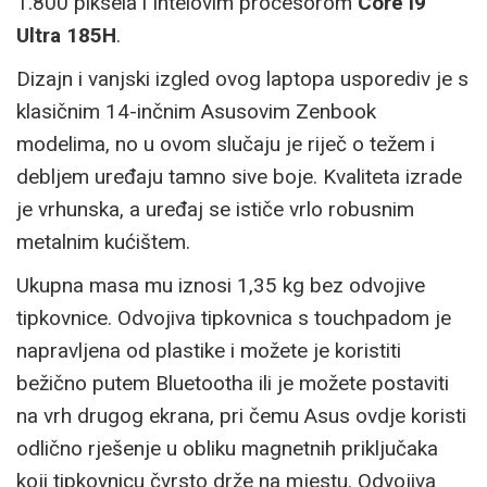
1.800 piksela i Intelovim procesorom
Core i9
Ultra 185H
.
Dizajn i vanjski izgled ovog laptopa usporediv je s
klasičnim 14-inčnim Asusovim Zenbook
modelima, no u ovom slučaju je riječ o težem i
debljem uređaju tamno sive boje. Kvaliteta izrade
je vrhunska, a uređaj se ističe vrlo robusnim
metalnim kućištem.
Ukupna masa mu iznosi 1,35 kg bez odvojive
tipkovnice. Odvojiva tipkovnica s touchpadom je
napravljena od plastike i možete je koristiti
bežično putem Bluetootha ili je možete postaviti
na vrh drugog ekrana, pri čemu Asus ovdje koristi
odlično rješenje u obliku magnetnih priključaka
koji tipkovnicu čvrsto drže na mjestu. Odvojiva