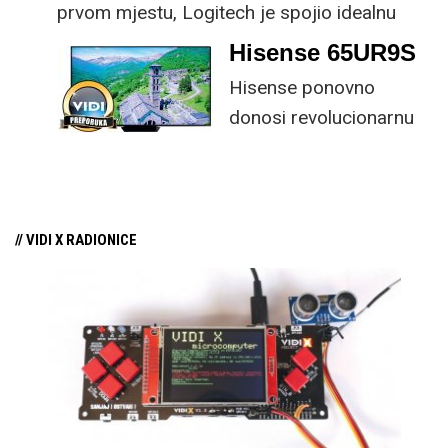
prvom mjestu, Logitech je spojio idealnu
kombinaciju tipkovnice i miša s naprednim
Hisense 65UR9S
funkcijama.
Hisense ponovno
donosi revolucionarnu
tehnologiju na tržište
samo par mjeseci od
njezina predstavljanja.
// VIDI X RADIONICE