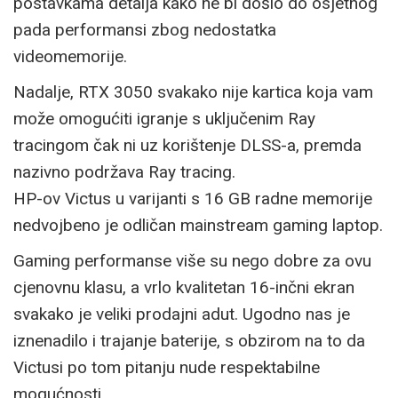
postavkama detalja kako ne bi došlo do osjetnog
pada performansi zbog nedostatka
videomemorije.
Nadalje, RTX 3050 svakako nije kartica koja vam
može omogućiti igranje s uključenim Ray
tracingom čak ni uz korištenje DLSS-a, premda
nazivno podržava Ray tracing.
HP-ov Victus u varijanti s 16 GB radne memorije
nedvojbeno je odličan mainstream gaming laptop.
Gaming performanse više su nego dobre za ovu
cjenovnu klasu, a vrlo kvalitetan 16-inčni ekran
svakako je veliki prodajni adut. Ugodno nas je
iznenadilo i trajanje baterije, s obzirom na to da
Victusi po tom pitanju nude respektabilne
mogućnosti.