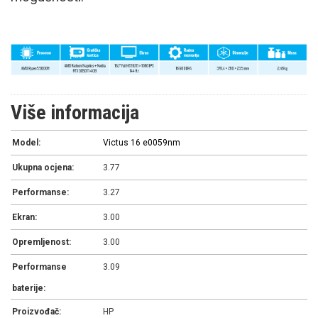
Više informacija
Model:
Victus 16 e0059nm
Ukupna ocjena:
3.77
Performanse:
3.27
Ekran:
3.00
Opremljenost:
3.00
Performanse
3.09
baterije:
Proizvođač:
HP