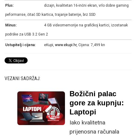
Plus:
dizajn, kvalitetan 16-inčni ekran, vrlo dobre gaming
peformanse, čitač SD kartica, trajanje baterije, brz SSD
Minus:
4 GB videomemorije na grafičkoj kartici, izostanak
podrške za USB 3.2 Gen 2
Ustupitelj i cijena:
eKupi,
www.ekupi.hr,
Cijena: 7,499 kn
VEZANI SADRŽAJ:
Božični palac
gore za kupnju:
Laptopi
Iako kvalitetna
prijenosna računala