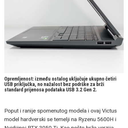
Opremljenost: između ostalog uključuje ukupno četiri
USB priključka, no nažalost bez podrške za brži
standard prijenosa podataka USB 3.2 Gen 2.
Poput i ranije spomenutog modela i ovaj Victus
model hardverski se temelji na Ryzenu 5600H i
Nvidijinoj RTX 3050 Ti. Kao nešto brža verzija