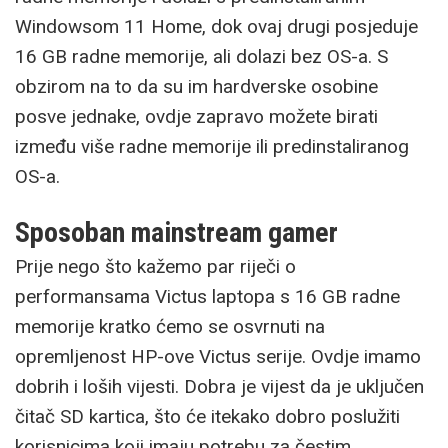
Windowsom 11 Home, dok ovaj drugi posjeduje
16 GB radne memorije, ali dolazi bez OS-a. S
obzirom na to da su im hardverske osobine
posve jednake, ovdje zapravo možete birati
između više radne memorije ili predinstaliranog
OS-a.
Sposoban mainstream gamer
Prije nego što kažemo par riječi o
performansama Victus laptopa s 16 GB radne
memorije kratko ćemo se osvrnuti na
opremljenost HP-ove Victus serije. Ovdje imamo
dobrih i loših vijesti. Dobra je vijest da je uključen
čitač SD kartica, što će itekako dobro poslužiti
korisnicima koji imaju potrebu za čestim