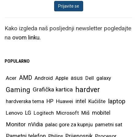
Kako izgleda naš posljednji newsletter pogledajte
na
ovom linku.
POPULARNO
AMD
asus
Acer
Android
Apple
Dell
galaxy
hardver
Gaming
Grafička kartica
laptop
intel
hardverska tema
HP
Huawei
Kućište
mobitel
Lenovo
LG
Logitech
Microsoft
Miš
Monitor
nVidia
palac gore za kupnju
pametni sat
Pametni telefon
Prijenosnik
Philips
Procesor