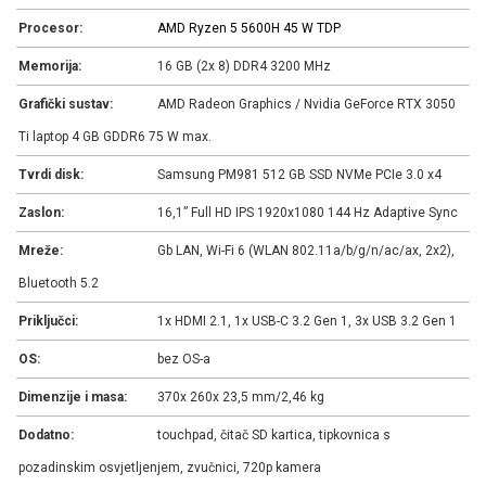
Procesor:
AMD Ryzen 5 5600H 45 W TDP
Memorija:
16 GB (2x 8) DDR4 3200 MHz
Grafički sustav:
AMD Radeon Graphics / Nvidia GeForce RTX 3050
Ti laptop 4 GB GDDR6 75 W max.
Tvrdi disk:
Samsung PM981 512 GB SSD NVMe PCIe 3.0 x4
Zaslon:
16,1” Full HD IPS 1920x1080 144 Hz Adaptive Sync
Mreže:
Gb LAN, Wi-Fi 6 (WLAN 802.11a/​b/​g/​n/​ac/​ax, 2x2),
Bluetooth 5.2
Priključci:
1x HDMI 2.1, 1x USB-C 3.2 Gen 1, 3x USB 3.2 Gen 1
OS:
bez OS-a
Dimenzije i masa:
370x 260x 23,5 mm/2,46 kg
Dodatno:
touchpad, čitač SD kartica, tipkovnica s
pozadinskim osvjetljenjem, zvučnici, 720p kamera