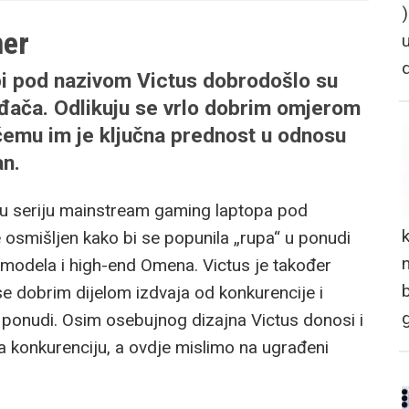
mer
i pod nazivom Victus dobrodošlo su
đača. Odlikuju se vrlo dobrim omjerom
 čemu im je ključna prednost u odnosu
an.
vu seriju mainstream gaming laptopa pod
 osmišljen kako bi se popunila „rupa“ u ponudi
n
g modela i high-end Omena. Victus je također
e dobrim dijelom izdvaja od konkurencije i
 ponudi. Osim osebujnog dizajna Victus donosi i
a konkurenciju, a ovdje mislimo na ugrađeni