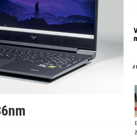
V
m
/
36nm