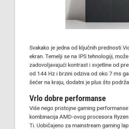
Svakako je jedna od ključnih prednosti Vi
ekran. Temelji se na IPS tehnologiji, mo
zadovoljavajući kontrast i svjetline od pr
od 144 Hz i brzini odziva od oko 7 ms g
šećer na kraju, dodatni je plus što podrža
Vrlo dobre performanse
Više nego pristojne gaming performans
kombinacija AMD-ovog procesora Ryzen 5
Ti. Uobičajeno za mainstream gaming la