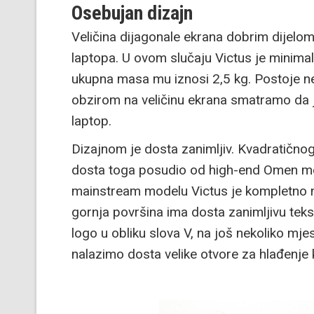
Osebujan dizajn
Veličina dijagonale ekrana dobrim dijelo
laptopa. U ovom slučaju Victus je minima
ukupna masa mu iznosi 2,5 kg. Postoje nešt
obzirom na veličinu ekrana smatramo da 
laptop.
Dizajnom je dosta zanimljiv. Kvadratičnog 
dosta toga posudio od high-end Omen mod
mainstream modelu Victus je kompletno na
gornja površina ima dosta zanimljivu teks
logo u obliku slova V, na još nekoliko mj
nalazimo dosta velike otvore za hlađenje k