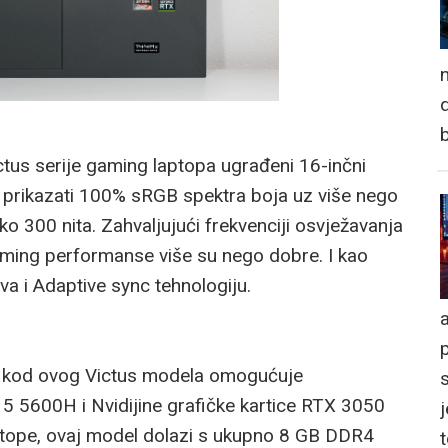
n
d
ctus serije gaming laptopa ugrađeni 16-inčni
že prikazati 100% sRGB spektra boja uz više nego
eko 300 nita. Zahvaljujući frekvenciji osvježavanja
aming performanse više su nego dobre. I kao
va i Adaptive sync tehnologiju.
a
e kod ovog Victus modela omogućuje
 5600H i Nvidijine grafičke kartice RTX 3050
j
ptope, ovaj model dolazi s ukupno 8 GB DDR4