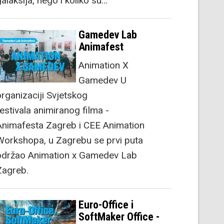
alaksija, nego i koliko su…
Gamedev Lab
Animafest
Animation X
Gamedev U
organizaciji Svjetskog
festivala animiranog filma -
Animafesta Zagreb i CEE Animation
Workshopa, u Zagrebu se prvi puta
održao Animation x Gamedev Lab
Zagreb.
Euro-Office i
SoftMaker Office -