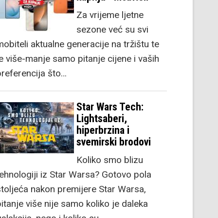
Za vrijeme ljetne
sezone već su svi
obiteli aktualne generacije na tržištu te
je više-manje samo pitanje cijene i vaših
preferencija što…
Star Wars Tech:
Lightsaberi,
hiperbrzina i
svemirski brodovi
Koliko smo blizu
tehnologiji iz Star Warsa? Gotovo pola
stoljeća nakon premijere Star Warsa,
itanje više nije samo koliko je daleka