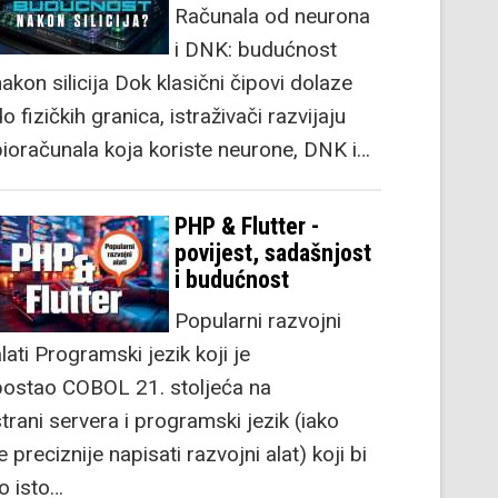
Računala od neurona
i DNK: budućnost
akon silicija Dok klasični čipovi dolaze
o fizičkih granica, istraživači razvijaju
bioračunala koja koriste neurone, DNK i…
PHP & Flutter -
povijest, sadašnjost
i budućnost
Popularni razvojni
lati Programski jezik koji je
postao COBOL 21. stoljeća na
strani servera i programski jezik (iako
e preciznije napisati razvojni alat) koji bi
to isto…