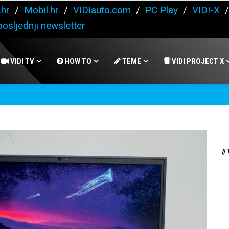
.hr
/
Mobil.hr
/
VIDIauto.com
/
PC Play
/
VIDI-X
osljednji newsletter
VIDI TV
HOW TO
TEME
VIDI PROJECT X
//