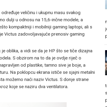
m određuje veličinu i ukupnu masu svakog
lno dulji u odnosu na 15,6-inčne modele, a
m
o kompaktniji i mobilniji gaming laptopi, ali s
je Victus zadovoljavajuće prenosiv gaming
je oblika, a vidi se da je HP što se tiče dizajna
ela. S obzirom na to da je ovdje riječ o
pravljen od plastike, tamno sive je boje, a
turu. Na poklopcu ekrana ističe se sjajni metalni
esta možemo naći naziv Victus. S donje strane
roz koje se naziru dva ventilatora.
p