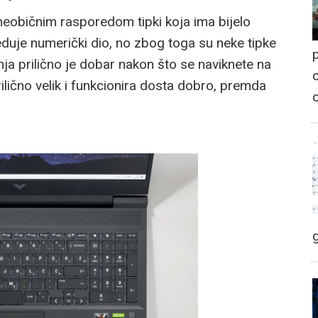
neobičnim rasporedom tipki koja ima bijelo
eduje numerički dio, no zbog toga su neke tipke
p
nja prilično je dobar nakon što se naviknete na
o
rilično velik i funkcionira dosta dobro, premda