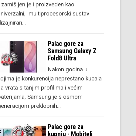
) zamišljen je i proizveden kao
univerzalni, multiprocesorski sustav
dizajniran…
Palac gore za
Samsung Galaxy Z
Fold8 Ultra
Nakon godina u
kojima je konkurencija neprestano kucala
a vrata s tanjim profilima i većim
baterijama, Samsung je s osmom
generacijom preklopnih…
Palac gore za
kupnju - Mobiteli