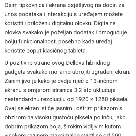
Osim tipkovnica i ekrana osjetljivog na dodir, za
unos podataka i interakciju s uređajem možete
koristiti i priloženu digitalnu olovku. Digitalna
olovka svakako je poželjan dodatak i omogućuje
bolju funkcionalnost, posebno kada uređaj
koristite poput klasičnog tableta.
U pozitivne strane ovog Dellova hibridnog
gadgeta svakako moramo ubrojiti ugrađeni ekran.
Zanimljivo je kako je ovdje riječ o 13-inčnom
ekranu s omjerom stranica 3:2 što uključuje
nestandardnu rezoluciju od 1920 × 1280 piksela.
Ovaj se ekran ističe jasnim i oštrim prikazom s
obzirom na visoku gustoću piksela po inču, jako
dobrim prikazom boja, širokim vidljivim kutom i
visokom razinom maksimalne svjetline od 500