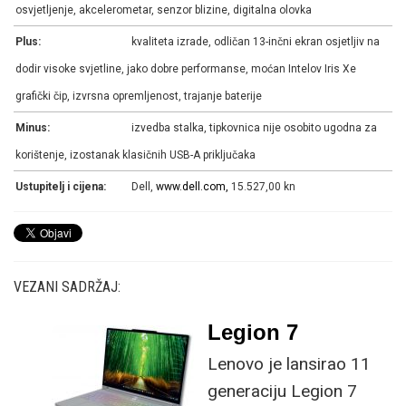
osvjetljenje, akcelerometar, senzor blizine, digitalna olovka
Plus:
kvaliteta izrade, odličan 13-inčni ekran osjetljiv na
dodir visoke svjetline, jako dobre performanse, moćan Intelov Iris Xe
grafički čip, izvrsna opremljenost, trajanje baterije
Minus:
izvedba stalka, tipkovnica nije osobito ugodna za
korištenje, izostanak klasičnih USB-A priključaka
Ustupitelj i cijena:
Dell,
www.dell.com,
15.527,00 kn
VEZANI SADRŽAJ:
Legion 7
Lenovo je lansirao 11
generaciju Legion 7