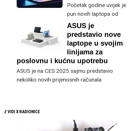
prijenosnika do 700
različite vrste laptopa
Početak godine uvijek je
eura.
za širok spektar
pun novih laptopa od
namjena – od poslovnih
svih većih proizvođača,
ASUS je
korisnika i dizajnera do
pa isto očekujemo i ove
predstavio nove
gamera. Bitno je samo
godine. Copilot+ laptopi
laptope u svojim
prepoznati modele koji
bili su fokus druge
linijama za
odgovaraju vašim
polovice odmakle nam
poslovnu i kućnu upotrebu
potrebama. Za vas smo
godine, a slična bi nas
ASUS je na CES 2025 sajmu predstavio
istaknuli nekoliko onih
situacija mogla dočekati
nekoliko novih prijenosnih računala
koji svojim
i u novoj
namijenjenih kućnim i poslovnim korisnicima.
performansama,
kvalitetom izrade i
odabranim
// VIDI X RADIONICE
tehnologijama zaslužuju
naš ovogodišnji “Palac