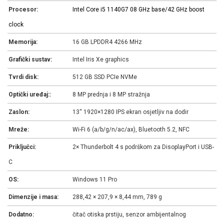
Procesor:
Intel Core i5 1140G7 0
8 GHz base/4
2 GHz boost
clock
Memorija:
16 GB LPDDR4 4266 MHz
Grafički sustav:
Intel Iris Xe graphics
Tvrdi disk:
512 GB SSD PCIe NVMe
Optički uređaj::
8 MP prednja i 8 MP stražnja
Zaslon:
13“ 1920×1280 IPS ekran osjetljiv na dodir
Mreže:
Wi-Fi 6 (a/b/g/n/ac/ax), Bluetooth 5.2, NFC
Priključci:
2× Thunderbolt 4 s podrškom za DisoplayPort i USB-
C
OS:
Windows 11 Pro
Dimenzije i masa:
288,42 × 207,9 × 8,44 mm, 789 g
Dodatno:
čitač otiska prstiju, senzor ambijentalnog