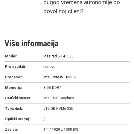
dugog vremena autonomije po
povoljnoj cijeni?
Više informacija
Model:
IdeaPad 5 14 IIL05
Proizvođač:
Lenovo
Procesor:
Intel Core i5 1035G1
Memorija:
8 GB DDR4
Grafički sustav:
Intel UHD Graphics
Tvrdi disk:
512 GB NVMe SSD
Optički uređaj::
/
Zaslon:
14’’ / 1920 x 1080 IPS