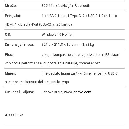
Mreže:
802.11 ax/ac/b/g/n, Bluetooth
Priključci:
1 x USB 3.1 gen 1 Type-C, 2 x USB 3.1 Gen 1, 1 x
HDMI, 1 x DisplayPort (USB-C), čitač kartica
OS:
Windows 10 Home
Dimenzije i masa:
321,7 x 211,8 x 19,9 mm, 1,52 kg
Plus:
dizajn, kompaktne dimenzije, kvalitetni IPS ekran,
vrlo dobre performanse, dugo trajanje baterije, opremljenost
Minus:
nije osobito lagan za 14-inčni prijenosnik, USB-C
nije moguće koristiti dok se puni baterija
Ustupitelj i cijena:
Lenovo store,
www.lenovo.com
4.999,00 kn