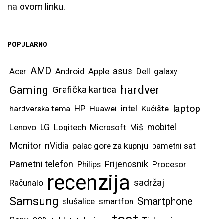
na
ovom linku.
POPULARNO
AMD
asus
Acer
Android
Apple
Dell
galaxy
hardver
Gaming
Grafička kartica
laptop
intel
hardverska tema
HP
Huawei
Kućište
mobitel
Lenovo
LG
Logitech
Microsoft
Miš
Monitor
nVidia
palac gore za kupnju
pametni sat
Pametni telefon
Prijenosnik
Philips
Procesor
recenzija
sadržaj
Računalo
Samsung
Smartphone
slušalice
smartfon