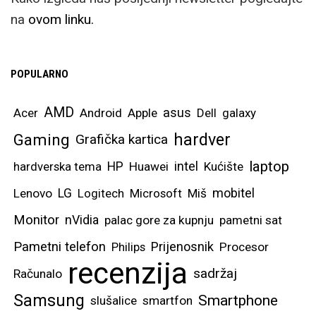
na
ovom linku.
POPULARNO
AMD
asus
Acer
Android
Apple
Dell
galaxy
hardver
Gaming
Grafička kartica
laptop
intel
hardverska tema
HP
Huawei
Kućište
mobitel
Lenovo
LG
Logitech
Microsoft
Miš
Monitor
nVidia
palac gore za kupnju
pametni sat
Pametni telefon
Prijenosnik
Philips
Procesor
recenzija
sadržaj
Računalo
Samsung
Smartphone
slušalice
smartfon