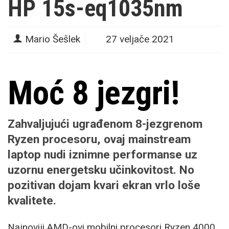
HP 15s-eq1035nm
Mario Šešlek
27 veljače 2021
Moć 8 jezgri!
Zahvaljujući ugrađenom 8-jezgrenom
Ryzen procesoru, ovaj mainstream
laptop nudi iznimne performanse uz
uzornu energetsku učinkovitost. No
pozitivan dojam kvari ekran vrlo loše
kvalitete.
Najnoviji AMD-ovi mobilni procesori Ryzen 4000