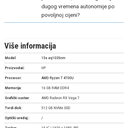
dugog vremena autonomije po
povoljnoj cijeni?
Više informacija
Model:
15s eq1035nm
Proizvođač:
HP
Procesor:
AMD Ryzen 7 4700U
Memorija:
16 GB RAM DDR4
Grafički sustav:
AMD Radeon RX Vega 7
Tvrdi disk:
512 GB NVMe SSD
Optički uređaj::
/
Zaslon:
15,6’’ / 1920 x 1080, IPS