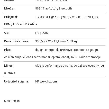
Mreže:
802.11 ac/b/g/n, Bluetooth
Priključci:
1 x USB 3.1 gen 1 Type-C, 2 x USB 3.1 Gen 1, 1x
HDMI, 1x čitač SD kartica
OS:
Free DOS
Dimenzije i masa:
358,5 x 242 x 17,9 mm, 1,69 kg
Plus:
dizajn, energetski učinkovit procesor s 8 jezgri,
odličan omjer cijene i performansi, opremljenost, 16 GB radne memorije
Minus:
slabije performanse ekrana, dolazi bez operativnog
sustava
Ustupitelj i cijena:
HP,
www.hp.com
5.701,20 kn