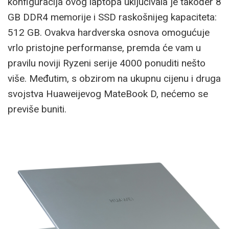
konfiguracija ovog laptopa uključivala je također 8
GB DDR4 memorije i SSD raskošnijeg kapaciteta:
512 GB. Ovakva hardverska osnova omogućuje
vrlo pristojne performanse, premda će vam u
pravilu noviji Ryzeni serije 4000 ponuditi nešto
više. Međutim, s obzirom na ukupnu cijenu i druga
svojstva Huaweijevog MateBook D, nećemo se
previše buniti.