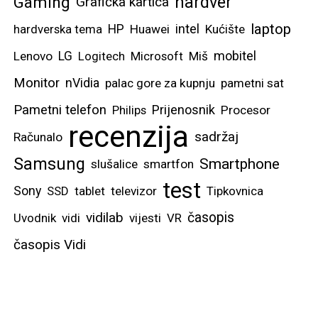
hardver
Gaming
Grafička kartica
laptop
intel
hardverska tema
HP
Huawei
Kućište
mobitel
Lenovo
LG
Logitech
Microsoft
Miš
Monitor
nVidia
palac gore za kupnju
pametni sat
Pametni telefon
Prijenosnik
Philips
Procesor
recenzija
sadržaj
Računalo
Samsung
Smartphone
slušalice
smartfon
test
Sony
SSD
tablet
televizor
Tipkovnica
vidilab
časopis
Uvodnik
vidi
vijesti
VR
časopis Vidi