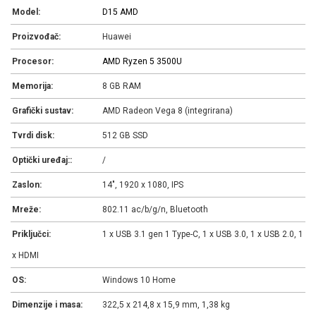
Model:
D15 AMD
Proizvođač:
Huawei
Procesor:
AMD Ryzen 5 3500U
Memorija:
8 GB RAM
Grafički sustav:
AMD Radeon Vega 8 (integrirana)
Tvrdi disk:
512 GB SSD
Optički uređaj::
/
Zaslon:
14", 1920 x 1080, IPS
Mreže:
802.11 ac/b/g/n, Bluetooth
Priključci:
1 x USB 3.1 gen 1 Type-C, 1 x USB 3.0, 1 x USB 2.0, 1
x HDMI
OS:
Windows 10 Home
Dimenzije i masa:
322,5 x 214,8 x 15,9 mm, 1,38 kg