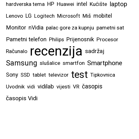
laptop
intel
hardverska tema
HP
Huawei
Kućište
mobitel
Lenovo
LG
Logitech
Microsoft
Miš
Monitor
nVidia
palac gore za kupnju
pametni sat
Pametni telefon
Prijenosnik
Philips
Procesor
recenzija
sadržaj
Računalo
Samsung
Smartphone
slušalice
smartfon
test
Sony
SSD
tablet
televizor
Tipkovnica
vidilab
časopis
Uvodnik
vidi
vijesti
VR
časopis Vidi