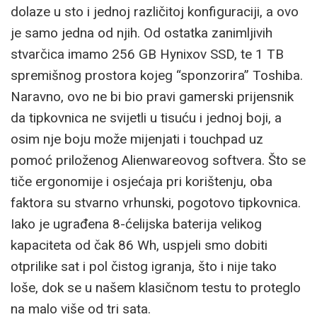
dolaze u sto i jednoj različitoj konfiguraciji, a ovo
je samo jedna od njih. Od ostatka zanimljivih
stvarčica imamo 256 GB Hynixov SSD, te 1 TB
spremišnog prostora kojeg “sponzorira” Toshiba.
Naravno, ovo ne bi bio pravi gamerski prijensnik
da tipkovnica ne svijetli u tisuću i jednoj boji, a
osim nje boju može mijenjati i touchpad uz
pomoć priloženog Alienwareovog softvera. Što se
tiče ergonomije i osjećaja pri korištenju, oba
faktora su stvarno vrhunski, pogotovo tipkovnica.
Iako je ugrađena 8-ćelijska baterija velikog
kapaciteta od čak 86 Wh, uspjeli smo dobiti
otprilike sat i pol čistog igranja, što i nije tako
loše, dok se u našem klasičnom testu to proteglo
na malo više od tri sata.