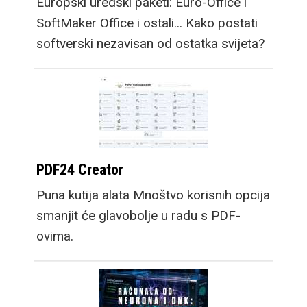
Europski uredski paketi: Euro-Office i
SoftMaker Office i ostali... Kako postati
softverski nezavisan od ostatka svijeta?
PDF24 Creator
Puna kutija alata Mnoštvo korisnih opcija
smanjit će glavobolje u radu s PDF-
ovima.