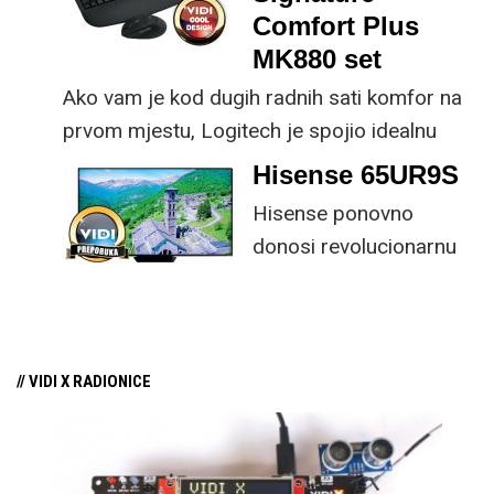
rad.
Comfort Plus
MK880 set
Ako vam je kod dugih radnih sati komfor na
prvom mjestu, Logitech je spojio idealnu
kombinaciju tipkovnice i miša s naprednim
Hisense 65UR9S
funkcijama.
Hisense ponovno
donosi revolucionarnu
tehnologiju na tržište
samo par mjeseci od
njezina predstavljanja.
// VIDI X RADIONICE