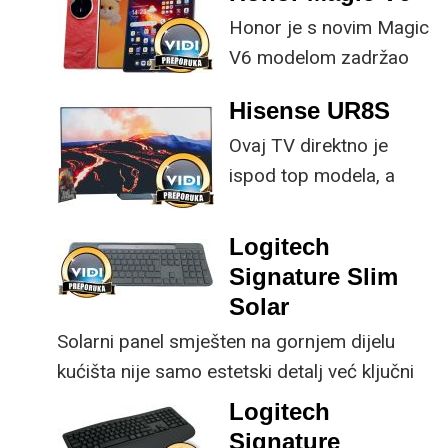
Honor je s novim Magic
V6 modelom zadržao
provjerene
Hisense UR8S
specifikacije, no
Ovaj TV direktno je
istovremeno
ispod top modela, a
implementirao
prednost mu je što za
nadogradnje koje su
male ustupke možete
ključne svakom
Logitech
osjetno uštedjeti pri
korisniku.
Signature Slim
kupnji.
Solar
Solarni panel smješten na gornjem dijelu
kućišta nije samo estetski detalj već ključni
dio koncepta ovog proizvoda, jer koristi
Logitech
energiju prirodnog ili umjetnog svjetla za
Signature