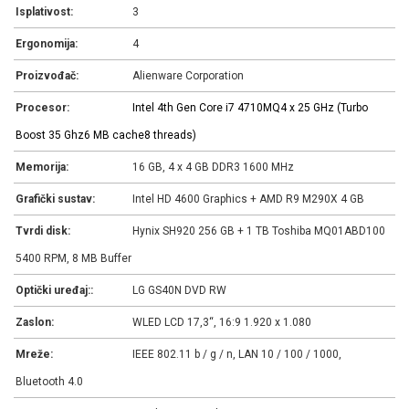
Isplativost:
3
Ergonomija:
4
Proizvođač:
Alienware Corporation
Procesor:
Intel 4th Gen Core i7 4710MQ
4 x 2
5 GHz (Turbo
Boost 3
5 Ghz
6 MB cache
8 threads)
Memorija:
16 GB, 4 x 4 GB DDR3 1600 MHz
Grafički sustav:
Intel HD 4600 Graphics + AMD R9 M290X 4 GB
Tvrdi disk:
Hynix SH920 256 GB + 1 TB Toshiba MQ01ABD100
5400 RPM, 8 MB Buffer
Optički uređaj::
LG GS40N DVD RW
Zaslon:
WLED LCD 17,3“, 16:9 1.920 x 1.080
Mreže:
IEEE 802.11 b / g / n, LAN 10 / 100 / 1000,
Bluetooth 4.0