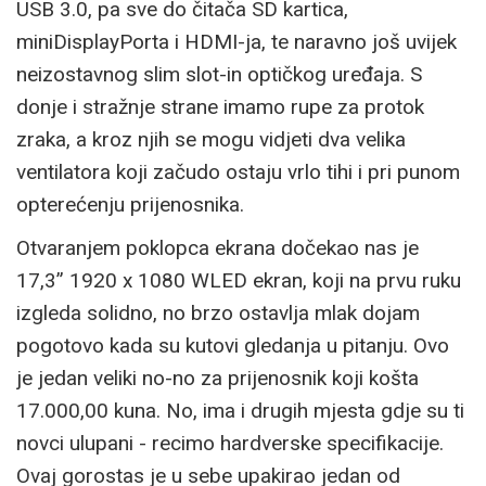
USB 3.0, pa sve do čitača SD kartica,
miniDisplayPorta i HDMI-ja, te naravno još uvijek
neizostavnog slim slot-in optičkog uređaja. S
donje i stražnje strane imamo rupe za protok
zraka, a kroz njih se mogu vidjeti dva velika
ventilatora koji začudo ostaju vrlo tihi i pri punom
opterećenju prijenosnika.
Otvaranjem poklopca ekrana dočekao nas je
17,3” 1920 x 1080 WLED ekran, koji na prvu ruku
izgleda solidno, no brzo ostavlja mlak dojam
pogotovo kada su kutovi gledanja u pitanju. Ovo
je jedan veliki no-no za prijenosnik koji košta
17.000,00 kuna. No, ima i drugih mjesta gdje su ti
novci ulupani - recimo hardverske specifikacije.
Ovaj gorostas je u sebe upakirao jedan od