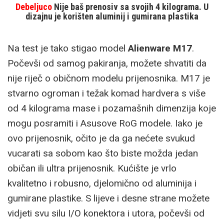
Debeljuco
Nije baš prenosiv sa svojih 4 kilograma. U
dizajnu je korišten aluminij i gumirana plastika
Na test je tako stigao model
Alienware M17
.
Počevši od samog pakiranja, možete shvatiti da
nije riječ o običnom modelu prijenosnika. M17 je
stvarno ogroman i težak komad hardvera s više
od 4 kilograma mase i pozamašnih dimenzija koje
mogu posramiti i Asusove RoG modele. Iako je
ovo prijenosnik, očito je da ga nećete svukud
vucarati sa sobom kao što biste možda jedan
običan ili ultra prijenosnik. Kućište je vrlo
kvalitetno i robusno, djelomično od aluminija i
gumirane plastike. S lijeve i desne strane možete
vidjeti svu silu I/O konektora i utora, počevši od