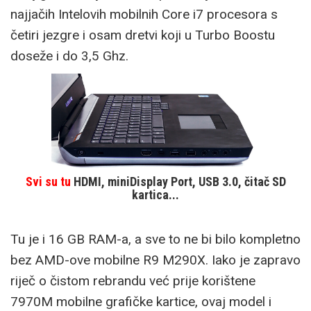
najjačih Intelovih mobilnih Core i7 procesora s
četiri jezgre i osam dretvi koji u Turbo Boostu
doseže i do 3,5 Ghz.
Svi su tu
HDMI, miniDisplay Port, USB 3.0, čitač SD
kartica...
Tu je i 16 GB RAM-a, a sve to ne bi bilo kompletno
bez AMD-ove mobilne R9 M290X. Iako je zapravo
riječ o čistom rebrandu već prije korištene
7970M mobilne grafičke kartice, ovaj model i