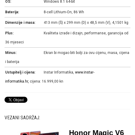
OS:
Windows 8.1 64-bit
Baterija:
8-cell Lithium-On, 86 Wh
Dimenzije i masa:
413 mm (Š) x 299 mm (D) x 48,5 mm (V), 4,1501 kg
Plus:
Kvaliteta izrade i dizajn, performanse, garancija od
36 mjeseci
Minus:
Ekran bi mogao biti bolji za ovu cijenu, masa, cijena
i baterija
Ustupitelj i cijena:
Instar Informatika,
www.instar-
informatika.hr,
cijena: 16.999,00 kn
VEZANI SADRŽAJ:
Honor Magic V6