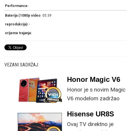
Performance:
Baterija (1080p video
05:39
reprodukcija) -
vrijeme trajanja:
VEZANI SADRŽAJ:
Honor Magic V6
Honor je s novim Magic
V6 modelom zadržao
provjerene
Hisense UR8S
specifikacije, no
Ovaj TV direktno je
istovremeno