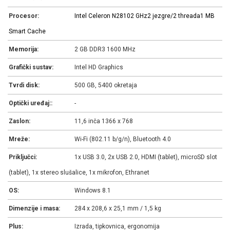
Procesor:
Intel Celeron N2810
2 GHz
2 jezgre/2 threada
1 MB
Smart Cache
Memorija:
2 GB DDR3 1600 MHz
Grafički sustav:
Intel HD Graphics
Tvrdi disk:
500 GB, 5400 okretaja
Optički uređaj::
-
Zaslon:
11,6 inča 1366 x 768
Mreže:
Wi-Fi (802.11 b/g/n), Bluetooth 4.0
Priključci:
1x USB 3.0, 2x USB 2.0, HDMI (tablet), microSD slot
(tablet), 1x stereo slušalice, 1x mikrofon, Ethranet
OS:
Windows 8.1
Dimenzije i masa:
284 x 208,6 x 25,1 mm / 1,5 kg
Plus:
Izrada, tipkovnica, ergonomija