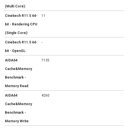
(Multi Core):
Cinebech R11.5 64-
11
bit - Rendering CPU
(Single Core):
Cinebech R11.5 64-
-
bit - OpenGL:
AIDA64
7135
Cache&Memory
Benchmark -
Memory Read:
AIDA64
4260
Cache&Memory
Benchmark -
Memory Write: