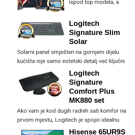
ispod top modela, a
implementirao
prednost mu je što za
nadogradnje koje su
male ustupke možete
ključne svakom
Logitech
osjetno uštedjeti pri
korisniku.
Signature Slim
kupnji.
Solar
Solarni panel smješten na gornjem dijelu
kućišta nije samo estetski detalj već ključni
dio koncepta ovog proizvoda, jer koristi
Logitech
energiju prirodnog ili umjetnog svjetla za
Signature
rad.
Comfort Plus
MK880 set
Ako vam je kod dugih radnih sati komfor na
prvom mjestu, Logitech je spojio idealnu
kombinaciju tipkovnice i miša s naprednim
Hisense 65UR9S