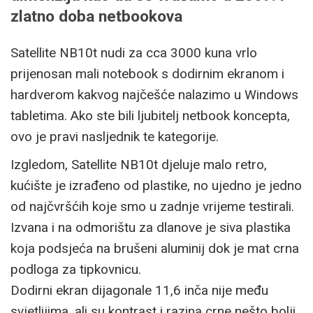
zlatno doba netbookova
Satellite NB10t nudi za cca 3000 kuna vrlo
prijenosan mali notebook s dodirnim ekranom i
hardverom kakvog najčešće nalazimo u Windows
tabletima. Ako ste bili ljubitelj netbook koncepta,
ovo je pravi nasljednik te kategorije.
Izgledom, Satellite NB10t djeluje malo retro,
kućište je izrađeno od plastike, no ujedno je jedno
od najčvršćih koje smo u zadnje vrijeme testirali.
Izvana i na odmorištu za dlanove je siva plastika
koja podsjeća na brušeni aluminij dok je mat crna
podloga za tipkovnicu.
Dodirni ekran dijagonale 11,6 inča nije među
svjetlijima, ali su kontrast i razina crne nešto bolji