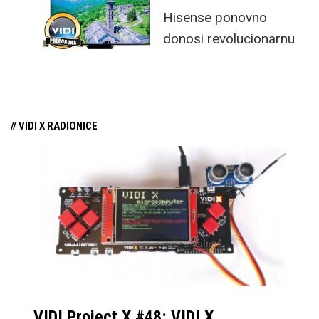
funkcijama.
Hisense ponovno
donosi revolucionarnu
tehnologiju na tržište
samo par mjeseci od
njezina predstavljanja.
// VIDI X RADIONICE
VIDI Project X #48: VIDI X