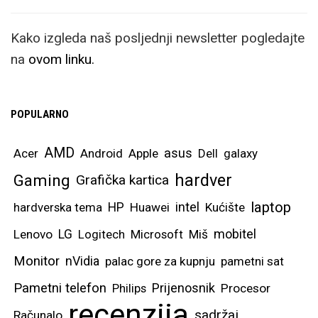
Kako izgleda naš posljednji newsletter pogledajte
na
ovom linku.
POPULARNO
AMD
asus
Acer
Android
Apple
Dell
galaxy
hardver
Gaming
Grafička kartica
laptop
intel
hardverska tema
HP
Huawei
Kućište
mobitel
Lenovo
LG
Logitech
Microsoft
Miš
Monitor
nVidia
palac gore za kupnju
pametni sat
Pametni telefon
Prijenosnik
Philips
Procesor
recenzija
sadržaj
Računalo