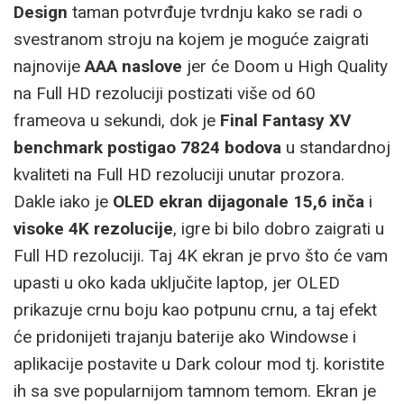
Design
taman potvrđuje tvrdnju kako se radi o
svestranom stroju na kojem je moguće zaigrati
najnovije
AAA naslove
jer će Doom u High Quality
na Full HD rezoluciji postizati više od 60
frameova u sekundi, dok je
Final Fantasy XV
benchmark postigao 7824 bodova
u standardnoj
kvaliteti na Full HD rezoluciji unutar prozora.
Dakle iako je
OLED ekran dijagonale 15,6 inča
i
visoke 4K rezolucije
, igre bi bilo dobro zaigrati u
Full HD rezoluciji. Taj 4K ekran je prvo što će vam
upasti u oko kada uključite laptop, jer OLED
prikazuje crnu boju kao potpunu crnu, a taj efekt
će pridonijeti trajanju baterije ako Windowse i
aplikacije postavite u Dark colour mod tj. koristite
ih sa sve popularnijom tamnom temom. Ekran je