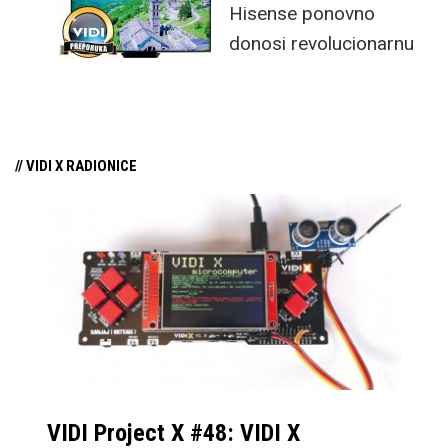
Hisense ponovno
donosi revolucionarnu
tehnologiju na tržište
samo par mjeseci od
njezina predstavljanja.
// VIDI X RADIONICE
VIDI Project X #48: VIDI X