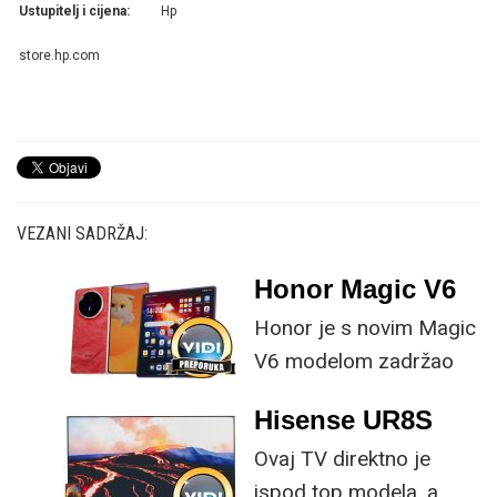
Ustupitelj i cijena:
Hp
store.hp.com
VEZANI SADRŽAJ:
Honor Magic V6
Honor je s novim Magic
V6 modelom zadržao
provjerene
Hisense UR8S
specifikacije, no
Ovaj TV direktno je
istovremeno
ispod top modela, a
implementirao