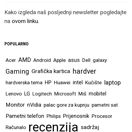
Kako izgleda naš posljednji newsletter pogledajte
na
ovom linku.
POPULARNO
AMD
asus
Acer
Android
Apple
Dell
galaxy
hardver
Gaming
Grafička kartica
laptop
intel
hardverska tema
HP
Huawei
Kućište
mobitel
Lenovo
LG
Logitech
Microsoft
Miš
Monitor
nVidia
palac gore za kupnju
pametni sat
Pametni telefon
Prijenosnik
Philips
Procesor
recenzija
sadržaj
Računalo