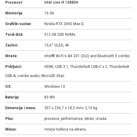
Procesor:
Intel core i9 10880H
Memorija:
16 Gb
Grafički sustav:
Nvidia RTX 2060 Max-Q
Tvrdi disk:
512 GB SSD NVMe
Zaslon:
15,6'' OLED, 4k
Mreže:
Intel® Wi-Fi 6 AX 201 (2x2) and Bluetooth 5 combo
Priključci:
HDMI, USB 3.1, Thunderbolt USB-C x 2, Thunderbolt
USB-A, combo audio, MicroSD čitač
OS:
Windows 10
Baterija:
83 Wh
Dimenzije i masa:
357 x 236,7 x 18,5 mm/ 2,15 kg
Plus:
procesor, performanse, ekran, izrada
Minus:
mreža točkica na ekranu