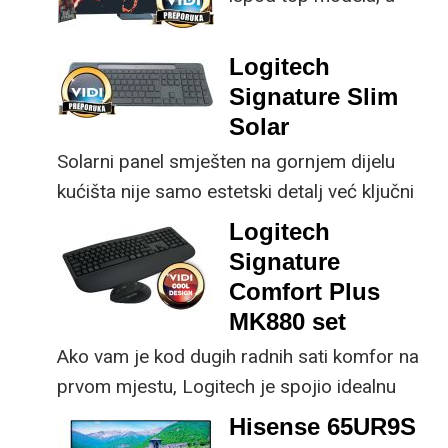
prednost mu je što za
nadogradnje koje su
male ustupke možete
ključne svakom
Logitech
osjetno uštedjeti pri
korisniku.
Signature Slim
kupnji.
Solar
Solarni panel smješten na gornjem dijelu
kućišta nije samo estetski detalj već ključni
dio koncepta ovog proizvoda, jer koristi
Logitech
energiju prirodnog ili umjetnog svjetla za
Signature
rad.
Comfort Plus
MK880 set
Ako vam je kod dugih radnih sati komfor na
prvom mjestu, Logitech je spojio idealnu
kombinaciju tipkovnice i miša s naprednim
Hisense 65UR9S
funkcijama.