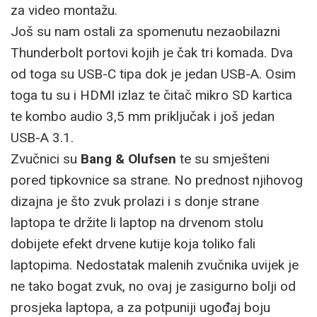
za video montažu.
Još su nam ostali za spomenutu nezaobilazni
Thunderbolt portovi kojih je čak tri komada. Dva
od toga su USB-C tipa dok je jedan USB-A. Osim
toga tu su i HDMI izlaz te čitač mikro SD kartica
te kombo audio 3,5 mm priključak i još jedan
USB-A 3.1.
Zvučnici su
Bang & Olufsen
te su smješteni
pored tipkovnice sa strane. No prednost njihovog
dizajna je što zvuk prolazi i s donje strane
laptopa te držite li laptop na drvenom stolu
dobijete efekt drvene kutije koja toliko fali
laptopima. Nedostatak malenih zvučnika uvijek je
ne tako bogat zvuk, no ovaj je zasigurno bolji od
prosjeka laptopa, a za potpuniji ugođaj boju