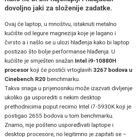
dovoljno jaki za složenije zadatke.
Ovaj će laptop, u mnoštvu, istaknuti metalno
kućište od legure magnezija koje je lagano i
čvrsto a i našlo se u ulozi hlađenja kako bi laptop
postizao što bolje performanse hlađenja. U
kućište je smješten snažan
Intel i9-10880H
procesor
koji će postići vrtoglavih
3267 bodova u
Cinebench R20
benchmarku.
Takva snaga u prijenosniku može izazvati divljenje
ukoliko ga usporediti s nekim desktop
prethodnicima poput recimo Intel i7-5930K koji je
postigao 2655 bodova u tom benchmarku.
Znamo, nije pošteno uspoređivati laptope i
desktop procesore, no legitimno je zapitati se –