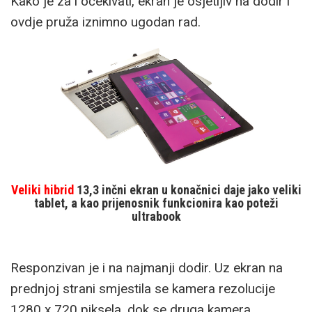
Kako je za i očekivati, ekran je osjetljiv na dodir i
ovdje pruža iznimno ugodan rad.
Veliki hibrid
13,3 inčni ekran u konačnici daje jako veliki
tablet, a kao prijenosnik funkcionira kao poteži
ultrabook
Responzivan je i na najmanji dodir. Uz ekran na
prednjoj strani smjestila se kamera rezolucije
1280 x 720 piksela, dok se druga kamera