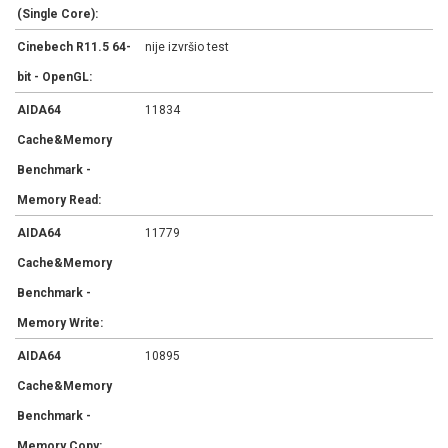
(Single Core):
Cinebech R11.5 64-
nije izvršio test
bit - OpenGL:
AIDA64
11834
Cache&Memory
Benchmark -
Memory Read:
AIDA64
11779
Cache&Memory
Benchmark -
Memory Write:
AIDA64
10895
Cache&Memory
Benchmark -
Memory Copy: