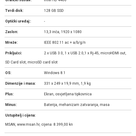
Grafički sustav:
Intel HD 4400
Tvrdi disk:
128 GB SSD
Optički uređaj::
-
Zaslon:
13,3 inča, 1920 x 1080
Mreže:
IEEE 802.11 ac + a/b/g/n
Priključci:
2 x USB 3.0, 1 x USB 2.0,1 x Rj-45, microHDMI out,
SD Card slot, microSD card slot
OS:
Windows 8.1
Dimenzije i masa:
331 x 249 x 19,9 mm, 1,9 kg
Plus:
Ekran, osvjetljena tipkovnica
Minus:
Baterija, mehanizam zatvaranja, masa
Ustupitelj i cijena:
MSAN, www.msan.hr, cijena: 8.399,00 kn