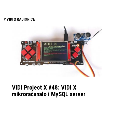
samo par mjeseci od
njezina predstavljanja.
// VIDI X RADIONICE
VIDI Project X #48: VIDI X
mikroračunalo i MySQL server