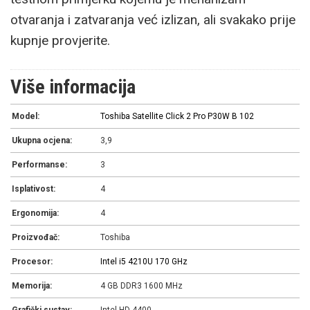
otvaranja i zatvaranja već izlizan, ali svakako prije
kupnje provjerite.
Više informacija
Model:
Toshiba Satellite Click 2 Pro P30W B 102
Ukupna ocjena:
3,9
Performanse:
3
Isplativost:
4
Ergonomija:
4
Proizvođač:
Toshiba
Procesor:
Intel i5 4210U 1
70 GHz
Memorija:
4 GB DDR3 1600 MHz