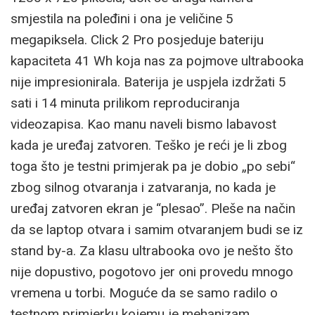
smjestila na poleđini i ona je veličine 5
megapiksela. Click 2 Pro posjeduje bateriju
kapaciteta 41 Wh koja nas za pojmove ultrabooka
nije impresionirala. Baterija je uspjela izdržati 5
sati i 14 minuta prilikom reproduciranja
videozapisa. Kao manu naveli bismo labavost
kada je uređaj zatvoren. Teško je reći je li zbog
toga što je testni primjerak pa je dobio „po sebi“
zbog silnog otvaranja i zatvaranja, no kada je
uređaj zatvoren ekran je “plesao”. Pleše na način
da se laptop otvara i samim otvaranjem budi se iz
stand by-a. Za klasu ultrabooka ovo je nešto što
nije dopustivo, pogotovo jer oni provedu mnogo
vremena u torbi. Moguće da se samo radilo o
testnom primjerku kojemu je mehanizam