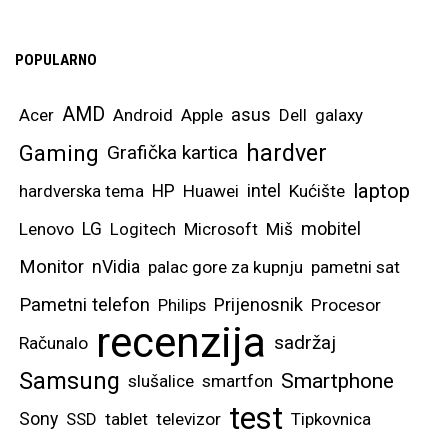
POPULARNO
AMD
asus
Acer
Android
Apple
Dell
galaxy
hardver
Gaming
Grafička kartica
laptop
intel
hardverska tema
HP
Huawei
Kućište
mobitel
Lenovo
LG
Logitech
Microsoft
Miš
Monitor
nVidia
palac gore za kupnju
pametni sat
Pametni telefon
Prijenosnik
Philips
Procesor
recenzija
sadržaj
Računalo
Samsung
Smartphone
slušalice
smartfon
test
Sony
SSD
tablet
televizor
Tipkovnica