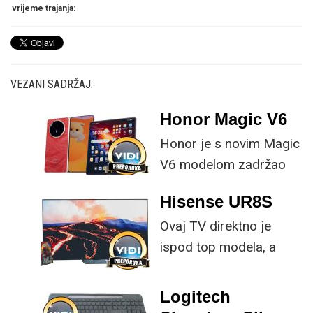
vrijeme trajanja:
VEZANI SADRŽAJ:
Honor Magic V6
Honor je s novim Magic
V6 modelom zadržao
provjerene
Hisense UR8S
specifikacije, no
Ovaj TV direktno je
istovremeno
ispod top modela, a
implementirao
prednost mu je što za
nadogradnje koje su
male ustupke možete
ključne svakom
Logitech
osjetno uštedjeti pri
korisniku.