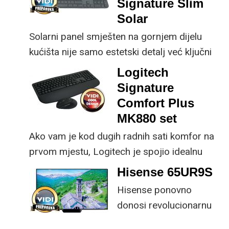
Signature Slim
kupnji.
Solar
Solarni panel smješten na gornjem dijelu
kućišta nije samo estetski detalj već ključni
dio koncepta ovog proizvoda, jer koristi
Logitech
energiju prirodnog ili umjetnog svjetla za
Signature
rad.
Comfort Plus
MK880 set
Ako vam je kod dugih radnih sati komfor na
prvom mjestu, Logitech je spojio idealnu
kombinaciju tipkovnice i miša s naprednim
Hisense 65UR9S
funkcijama.
Hisense ponovno
donosi revolucionarnu
tehnologiju na tržište