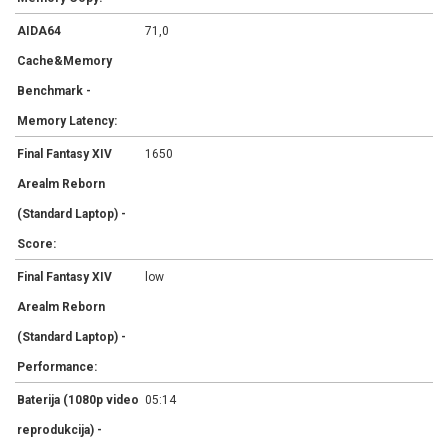
AIDA64
71,0
Cache&Memory
Benchmark -
Memory Latency:
Final Fantasy XIV
1650
Arealm Reborn
(Standard Laptop) -
Score:
Final Fantasy XIV
low
Arealm Reborn
(Standard Laptop) -
Performance:
Baterija (1080p video
05:14
reprodukcija) -