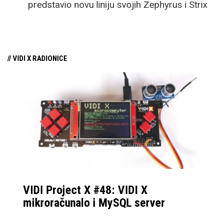
predstavio novu liniju svojih Zephyrus i Strix
odabranim
gaming laptopa u kojima se nalaze nove
tehnologijama zaslužuju
GPU, u laptop izdanjima, dakako, koje su
naš ovogodišnji “Palac
NVIDIA i AMD također predstavili na CES-u.
gore za kupnju!”
// VIDI X RADIONICE
VIDI Project X #48: VIDI X
mikroračunalo i MySQL server