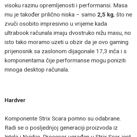
visoku razinu opremljenosti i performansi. Masa
mu je također prilično niska – samo
2,5 kg
, što ne
zvuči osobito impresivno u vrijeme kada
ultrabook računala imaju dvostruko nižu masu, no
isto tako moramo uzeti u obzir da je ovo gaming
prijenosnik sa zaslonom dijagonale 17,3 inča i s
komponentama čije performanse mogu poniziti
mnoga desktop računala.
Hardver
Komponente Strix Scara pomno su odabrane.
Radi se o posljednjoj generaciji proizvoda iz
Intela i Nvidije. Procesor ugrađen u Strix Scar jest