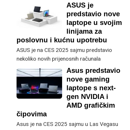
idealnog laptopa za
ASUS je
za multimedijalnu
koji nikoga neće ostaviti
školu i fakultet te
predstavio nove
kreativu i obradu.
ravnodušnim. Danas
najisplativijeg
laptope u svojim
možete pronaći zaista
prijenosnika do 700
linijama za
različite vrste laptopa
eura.
poslovnu i kućnu upotrebu
za širok spektar
ASUS je na CES 2025 sajmu predstavio
namjena – od poslovnih
nekoliko novih prijenosnih računala
korisnika i dizajnera do
namijenjenih kućnim i poslovnim korisnicima.
gamera. Bitno je samo
Asus predstavio
prepoznati modele koji
nove gaming
odgovaraju vašim
laptope s next-
potrebama. Za vas smo
gen NVIDIA i
istaknuli nekoliko onih
AMD grafičkim
koji svojim
čipovima
performansama,
Asus je na CES 2025 sajmu u Las Vegasu
kvalitetom izrade i