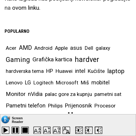
na
ovom linku.
POPULARNO
AMD
asus
Acer
Android
Apple
Dell
galaxy
hardver
Gaming
Grafička kartica
laptop
intel
hardverska tema
HP
Huawei
Kućište
mobitel
Lenovo
LG
Logitech
Microsoft
Miš
Monitor
nVidia
palac gore za kupnju
pametni sat
Pametni telefon
Prijenosnik
Philips
Procesor
recenzija
sadržaj
Računalo
Samsung
Smartphone
slušalice
smartfon