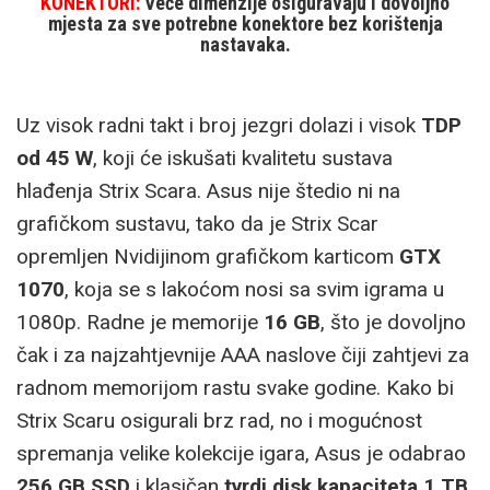
KONEKTORI:
Veće dimenzije osiguravaju i dovoljno
mjesta za sve potrebne konektore bez korištenja
nastavaka.
Uz visok radni takt i broj jezgri dolazi i visok
TDP
od 45 W
, koji će iskušati kvalitetu sustava
hlađenja Strix Scara. Asus nije štedio ni na
grafičkom sustavu, tako da je Strix Scar
opremljen Nvidijinom grafičkom karticom
GTX
1070
, koja se s lakoćom nosi sa svim igrama u
1080p. Radne je memorije
16 GB
, što je dovoljno
čak i za najzahtjevnije AAA naslove čiji zahtjevi za
radnom memorijom rastu svake godine. Kako bi
Strix Scaru osigurali brz rad, no i mogućnost
spremanja velike kolekcije igara, Asus je odabrao
256 GB SSD
i klasičan
tvrdi disk kapaciteta 1 TB.