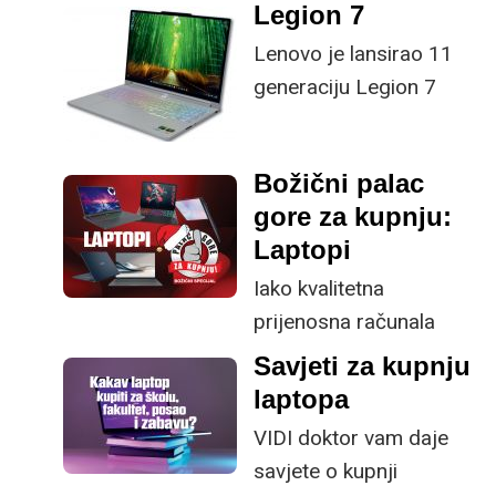
Legion 7
Lenovo je lansirao 11
generaciju Legion 7
laptopa na AMD
platformi za viši
Božični palac
segment tržišta.
gore za kupnju:
Ugrađenom RTX 5060
Laptopi
grafičkom karticom
definitivno vabi gaming
Iako kvalitetna
orijentiranu ekipu. No,
prijenosna računala
osim sirovih
nisu jednostavna
Savjeti za kupnju
performansi za igranje,
kupnja, već promišljena
laptopa
ostatak prezentacije je
investicija, moderan i
VIDI doktor vam daje
dovoljno zanimljiv da
sposoban laptop će
savjete o kupnji
može komotno poslužiti
zasigurno biti poklon