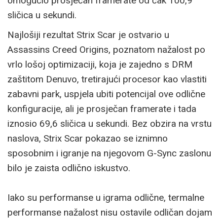
omogućio prosječan framerate od čak 100,9
sličica u sekundi.
Najlošiji rezultat Strix Scar je ostvario u
Assassins Creed Origins, poznatom nažalost po
vrlo lošoj optimizaciji, koja je zajedno s DRM
zaštitom Denuvo, tretirajući procesor kao vlastiti
zabavni park, uspjela ubiti potencijal ove odlične
konfiguracije, ali je prosječan framerate i tada
iznosio 69,6 sličica u sekundi. Bez obzira na vrstu
naslova, Strix Scar pokazao se iznimno
sposobnim i igranje na njegovom G-Sync zaslonu
bilo je zaista odlično iskustvo.
Iako su performanse u igrama odlične, termalne
performanse nažalost nisu ostavile odličan dojam