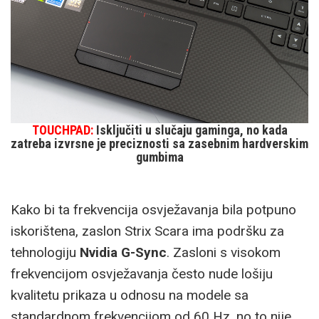
TOUCHPAD:
Isključiti u slučaju gaminga, no kada
zatreba izvrsne je preciznosti sa zasebnim hardverskim
gumbima
Kako bi ta frekvencija osvježavanja bila potpuno
iskorištena, zaslon Strix Scara ima podršku za
tehnologiju
Nvidia G-Sync
. Zasloni s visokom
frekvencijom osvježavanja često nude lošiju
kvalitetu prikaza u odnosu na modele sa
standardnom frekvencijom od 60 Hz, no to nije