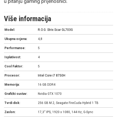
u pitanju gaming prijenosnici.
Više informacija
Model:
R.O.G. Strix Scar GL703G
Ukupna ocjena:
4,8
Performanse:
5
Isplativost:
4
Cool Faktor:
5
Procesor:
Intel Core i7 8750H
Memorija:
16 GB DDR4
Grafički sustav:
Nvidia GTX 1070
Tvrdi disk:
256 GB M.2, Seagate FireCuda Hybrid 1 TB
Zaslon:
17,3“ IPS, 1920 x 1080, 144 Hz, G-Sync