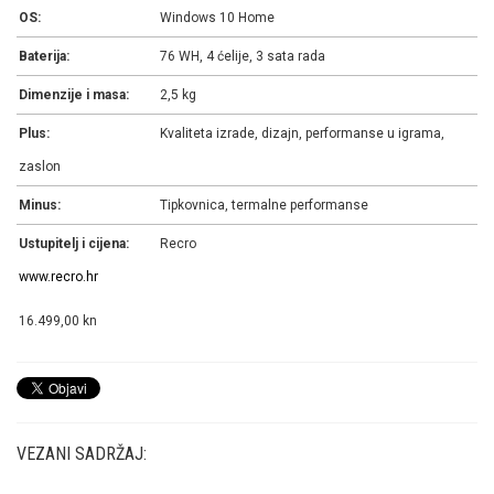
OS:
Windows 10 Home
Baterija:
76 WH, 4 ćelije, 3 sata rada
Dimenzije i masa:
2,5 kg
Plus:
Kvaliteta izrade, dizajn, performanse u igrama,
zaslon
Minus:
Tipkovnica, termalne performanse
Ustupitelj i cijena:
Recro
www.recro.hr
16.499,00 kn
VEZANI SADRŽAJ: