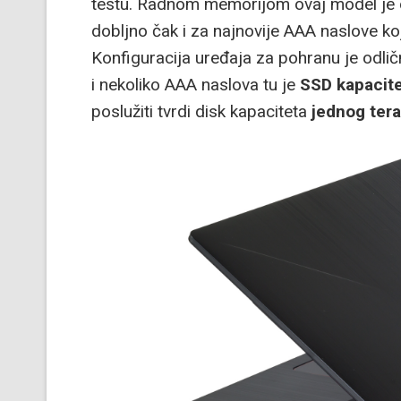
testu. Radnom memorijom ovaj model je 
dobljno čak i za najnovije AAA naslove ko
Konfiguracija uređaja za pohranu je odlič
i nekoliko AAA naslova tu je
SSD kapacit
poslužiti tvrdi disk kapaciteta
jednog tera