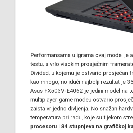
Performansama u igrama ovaj model je a
testu, s vrlo visokim prosječnim framera
Divided, u kojemu je ostvario prosječan f
kao mnogo, no idući najbolji rezultat je 35
Asus FX503V-E4062 je jedini model na tes
multiplayer game modeu ostvario prosječa
zaista vrijedno divljenja. No snažan hardv
temperatura pri radu, koje su tijekom stre
procesoru
i
84 stupnjeva na grafičkoj ka