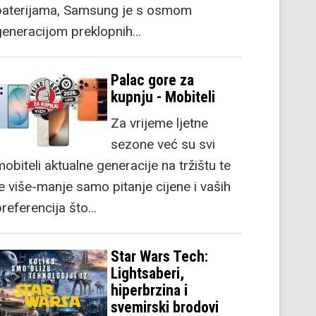
baterijama, Samsung je s osmom
generacijom preklopnih…
Palac gore za
kupnju - Mobiteli
Za vrijeme ljetne
sezone već su svi
obiteli aktualne generacije na tržištu te
je više-manje samo pitanje cijene i vaših
preferencija što…
Star Wars Tech:
Lightsaberi,
hiperbrzina i
svemirski brodovi