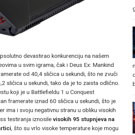
psolutno devastirao konkurenciju na našem
teovima u svim igrama, čak i Deus Ex: Mankind
n
ramerate od 40,4 sličica u sekundi, što ne zvuči
d
,2 sličica u sekundi, tako da je to zaista odlično.
tu koji je u Battlefieldu 1 u Conquest
n framerate iznad 60 sličica u sekundi, što je
er ima i svoju negativnu stranu u obliku visokih
ss testiranja iznosile
visokih 95 stupnjeva na
rtici
, što su vrlo visoke temperature koje mogu