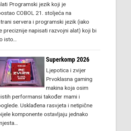
lati Programski jezik koji je
postao COBOL 21. stoljeća na
strani servera i programski jezik (iako
e preciznije napisati razvojni alat) koji bi
to isto…
Superkomp 2026
Ljepotica i zvijer
Prvoklasna gaming
makina koja osim
čistih performansi također mami i
poglede. Usklađena rasvjeta i netipične
bijele komponente ostavljaju jednako
mjesta…