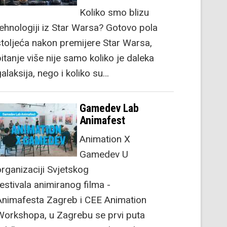
Koliko smo blizu
tehnologiji iz Star Warsa? Gotovo pola
stoljeća nakon premijere Star Warsa,
itanje više nije samo koliko je daleka
alaksija, nego i koliko su…
Gamedev Lab
Animafest
Animation X
Gamedev U
organizaciji Svjetskog
festivala animiranog filma -
Animafesta Zagreb i CEE Animation
Workshopa, u Zagrebu se prvi puta