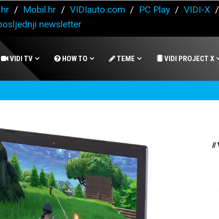
.hr
/
Mobil.hr
/
VIDIauto.com
/
PC Play
/
VIDI-X
osljednji newsletter
VIDI TV
HOW TO
TEME
VIDI PROJECT X
//