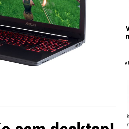
V
m
/
n