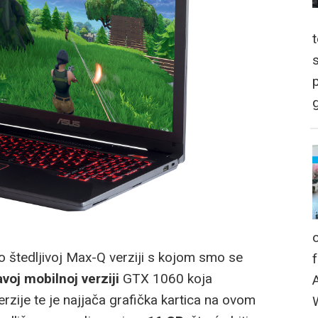
p
g
 o štedljivoj Max-Q verziji s kojom smo se
avoj mobilnoj verziji
GTX 1060 koja
zije te je najjača grafička kartica na ovom