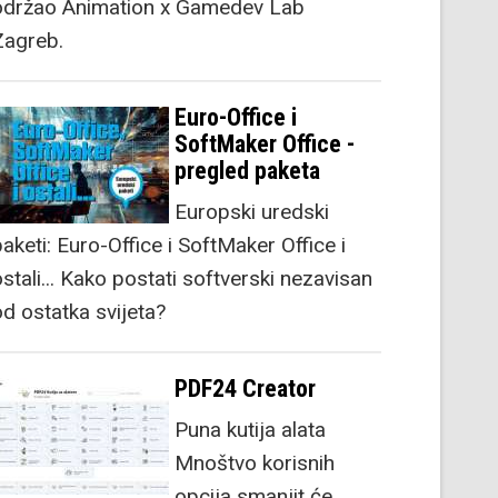
održao Animation x Gamedev Lab
Zagreb.
Euro-Office i
SoftMaker Office -
pregled paketa
Europski uredski
aketi: Euro-Office i SoftMaker Office i
stali... Kako postati softverski nezavisan
od ostatka svijeta?
PDF24 Creator
Puna kutija alata
Mnoštvo korisnih
opcija smanjit će