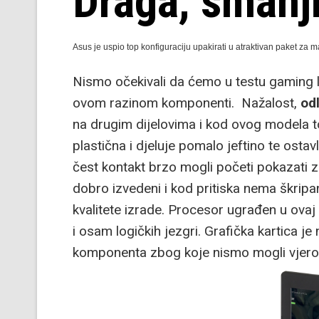
Draga, smanj
Asus je uspio top konfiguraciju upakirati u atraktivan paket za 
Nismo očekivali da ćemo u testu gaming l
ovom razinom komponenti. Nažalost,
od
na drugim dijelovima i kod ovog modela to
plastična i djeluje pomalo jeftino te ostav
čest kontakt brzo mogli početi pokazati 
dobro izvedeni i kod pritiska nema škripan
kvalitete izrade. Procesor ugrađen u ovaj
i osam logičkih jezgri. Grafička kartica j
komponenta zbog koje nismo mogli vjerova