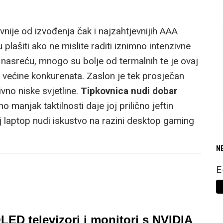
vnije od izvođenja čak i najzahtjevnijih AAA
plašiti ako ne mislite raditi iznimno intenzivne
nasreću, mnogo su bolje od termalnih te je ovaj
d većine konkurenata. Zaslon je tek prosječan
ivno niske svjetline.
Tipkovnica nudi dobar
no manjak taktilnosti daje joj prilično jeftin
aj laptop nudi iskustvo na razini desktop gaming
N
E
ED televizori i monitori s NVIDIA