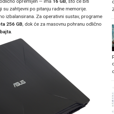
odlično opremljen — ima
16 GB
, što će biti
ji su zahtjevni po pitanju radne memorije.
no izbalansirana. Za operativni sustav, programe
eta 256 GB
, dok će za masovnu pohranu odlično
bajta
.
p
o