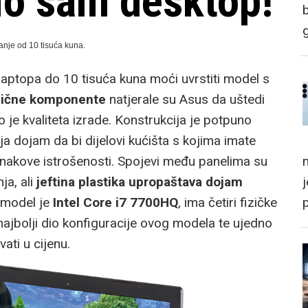
io sam desktop!
manje od 10 tisuća kuna.
aptopa do 10 tisuća kuna moći uvrstiti model s
lične komponente
natjerale su Asus da uštedi
 je kvaliteta izrade. Konstrukcija je potpuno
lja dojam da bi dijelovi kućišta s kojima imate
m
znakove istrošenosti. Spojevi među panelima su
ja, ali
jeftina plastika upropaštava dojam
 model je
Intel Core i7 7700HQ
, ima četiri fizičke
e najbolji dio konfiguracije ovog modela te ujedno
ti u cijenu.