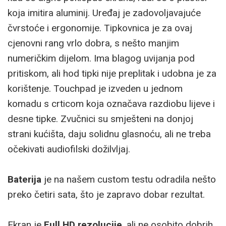
koja imitira aluminij. Uređaj je zadovoljavajuće
čvrstoće i ergonomije. Tipkovnica je za ovaj
cjenovni rang vrlo dobra, s nešto manjim
numeričkim dijelom. Ima blagog uvijanja pod
pritiskom, ali hod tipki nije preplitak i udobna je za
korištenje. Touchpad je izveden u jednom
komadu s crticom koja označava razdiobu lijeve i
desne tipke. Zvučnici su smješteni na donjoj
strani kućišta, daju solidnu glasnoću, ali ne treba
očekivati audiofilski dožilvljaj.
Baterija
je na našem custom testu odradila nešto
preko četiri sata, što je zapravo dobar rezultat.
Ekran je
Full HD rezolucije
, ali ne osobito dobrih