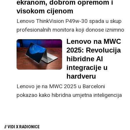
ekranom, dobrom opremom i
namjena – od poslovnih
visokom cijenom
korisnika i dizajnera do
Lenovo ThinkVision P49w-30 spada u skup
gamera. Bitno je samo
profesionalnih monitora koji donose iznimno
prepoznati modele koji
širok, zakrivljeni zaslon od 49 inča u 32:9
odgovaraju vašim
Lenovo na MWC
omjeru, dizajniran za korisnike kojima
potrebama. Za vas smo
2025: Revolucija
standardni dvostruki monitor više nije
istaknuli nekoliko onih
hibridne AI
dovoljan.
koji svojim
integracije u
performansama,
hardveru
kvalitetom izrade i
Lenovo je na MWC 2025 u Barceloni
odabranim
pokazao kako hibridna umjetna inteligencija
tehnologijama zaslužuju
postaje sastavni dio hardverskih inovacija
naš ovogodišnji “Palac
od prijenosnih računala s NPU čipovima do
gore za kupnju!”
edge poslužitelja za SMB tržište.
// VIDI X RADIONICE