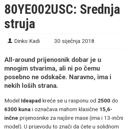
80YE002USC: Srednja
struja
Dinko Kadi
30 siječnja 2018
All-around prijenosnik dobar je u
mnogim stvarima, ali ni po čemu
posebno ne odskače. Naravno, ima i
nekih loših strana.
Model
Ideapad
kreće se u rasponu od
2500
do
6300 kuna
i označava mahom klasične
15,6-
inčne
prijenosnike za najšire mase (ima i 13-inčni
model). U prijevodu to znači da ćete u solidnom