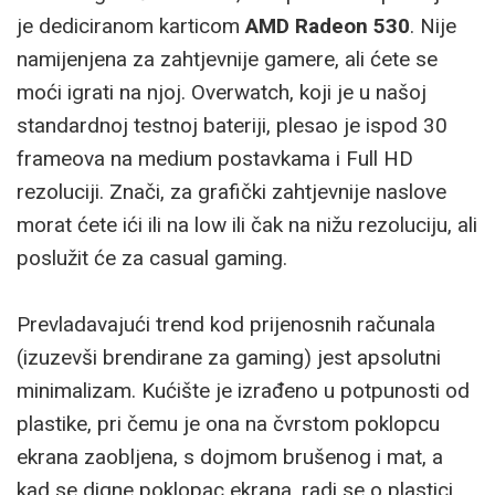
je dediciranom karticom
AMD Radeon 530
. Nije
namijenjena za zahtjevnije gamere, ali ćete se
moći igrati na njoj. Overwatch, koji je u našoj
standardnoj testnoj bateriji, plesao je ispod 30
frameova na medium postavkama i Full HD
rezoluciji. Znači, za grafički zahtjevnije naslove
morat ćete ići ili na low ili čak na nižu rezoluciju, ali
poslužit će za casual gaming.
Prevladavajući trend kod prijenosnih računala
(izuzevši brendirane za gaming) jest apsolutni
minimalizam. Kućište je izrađeno u potpunosti od
plastike, pri čemu je ona na čvrstom poklopcu
ekrana zaobljena, s dojmom brušenog i mat, a
kad se digne poklopac ekrana, radi se o plastici