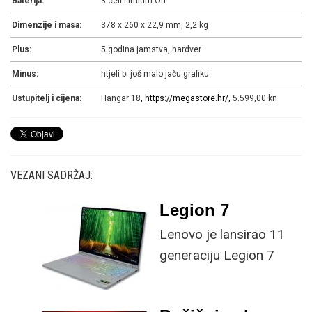
Baterija:
3-cell Lithium-On
Dimenzije i masa:
378 x 260 x 22,9 mm, 2,2 kg
Plus:
5 godina jamstva, hardver
Minus:
htjeli bi još malo jaču grafiku
Ustupitelj i cijena:
Hangar 18
,
https://megastore.hr/
,
5.599,00 kn
VEZANI SADRŽAJ:
Legion 7
Lenovo je lansirao 11
generaciju Legion 7
laptopa na AMD
platformi za viši