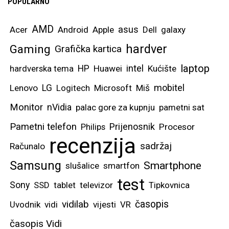
POPULARNO
AMD
asus
Acer
Android
Apple
Dell
galaxy
hardver
Gaming
Grafička kartica
laptop
intel
hardverska tema
HP
Huawei
Kućište
mobitel
Lenovo
LG
Logitech
Microsoft
Miš
Monitor
nVidia
palac gore za kupnju
pametni sat
Pametni telefon
Prijenosnik
Philips
Procesor
recenzija
sadržaj
Računalo
Samsung
Smartphone
slušalice
smartfon
test
Sony
SSD
tablet
televizor
Tipkovnica
vidilab
časopis
Uvodnik
vidi
vijesti
VR
časopis Vidi