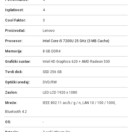
Isplativost:
4
Cool Faktor:
3
Proizvođač:
Lenovo
Procesor:
Intel Core i5 7200U 2
5 GHz (3 MB Cache)
Memorija:
8 GB DDR4
Grafički sustav:
Intel HD Graphics 620 + AMD Radeon 530
Tvrdi disk:
SSD 256 GB
Optički uređaj::
DVD/RW
Zaslon:
LED LCD 1920 x 1080
Mreže:
IEEE 802.11 ac/b / g / n, LAN 10 / 100 / 1000,
Bluetooth 4.2
OS:
-