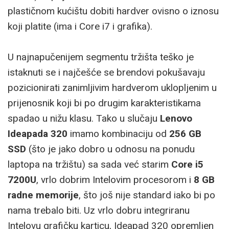
plastičnom kućištu dobiti hardver ovisno o iznosu
koji platite (ima i Core i7 i grafika).
U najnapučenijem segmentu tržišta teško je
istaknuti se i najčešće se brendovi pokušavaju
pozicionirati zanimljivim hardverom uklopljenim u
prijenosnik koji bi po drugim karakteristikama
spadao u nižu klasu. Tako u slučaju
Lenovo
Ideapada 320
imamo kombinaciju od
256 GB
SSD
(što je jako dobro u odnosu na ponudu
laptopa na tržištu) sa sada već starim
Core i5
7200U
, vrlo dobrim Intelovim procesorom i
8 GB
radne memorije
, što još nije standard iako bi po
nama trebalo biti. Uz vrlo dobru integriranu
Intelovu grafičku karticu, Ideapad 320 opremljen