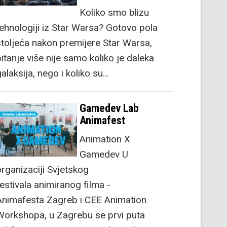
Koliko smo blizu
tehnologiji iz Star Warsa? Gotovo pola
stoljeća nakon premijere Star Warsa,
itanje više nije samo koliko je daleka
alaksija, nego i koliko su…
Gamedev Lab
Animafest
Animation X
Gamedev U
organizaciji Svjetskog
festivala animiranog filma -
Animafesta Zagreb i CEE Animation
Workshopa, u Zagrebu se prvi puta