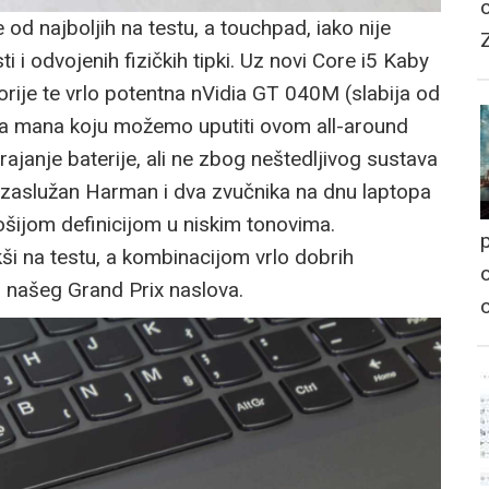
 od najboljih na testu, a touchpad, iako nije
i odvojenih fizičkih tipki. Uz novi Core i5 Kaby
rije te vrlo potentna nVidia GT 040M (slabija od
ća mana koju možemo uputiti ovom all-around
ajanje baterije, ali ne zbog neštedljivog sustava
 zaslužan Harman i dva zvučnika na dnu laptopa
ošijom definicijom u niskim tonovima.
p
kši na testu, a kombinacijom vrlo dobrih
o
o našeg Grand Prix naslova.