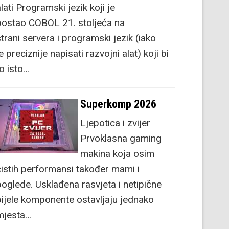
lati Programski jezik koji je
postao COBOL 21. stoljeća na
strani servera i programski jezik (iako
e preciznije napisati razvojni alat) koji bi
to isto…
Superkomp 2026
Ljepotica i zvijer
Prvoklasna gaming
makina koja osim
čistih performansi također mami i
poglede. Usklađena rasvjeta i netipične
bijele komponente ostavljaju jednako
mjesta…