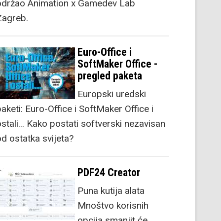
održao Animation x Gamedev Lab
Zagreb.
Euro-Office i
SoftMaker Office -
pregled paketa
Europski uredski
aketi: Euro-Office i SoftMaker Office i
stali... Kako postati softverski nezavisan
od ostatka svijeta?
PDF24 Creator
Puna kutija alata
Mnoštvo korisnih
opcija smanjit će