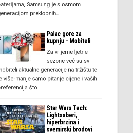
baterijama, Samsung je s osmom
generacijom preklopnih…
Palac gore za
kupnju - Mobiteli
Za vrijeme ljetne
sezone već su svi
obiteli aktualne generacije na tržištu te
je više-manje samo pitanje cijene i vaših
preferencija što…
Star Wars Tech:
Lightsaberi,
hiperbrzina i
svemirski brodovi