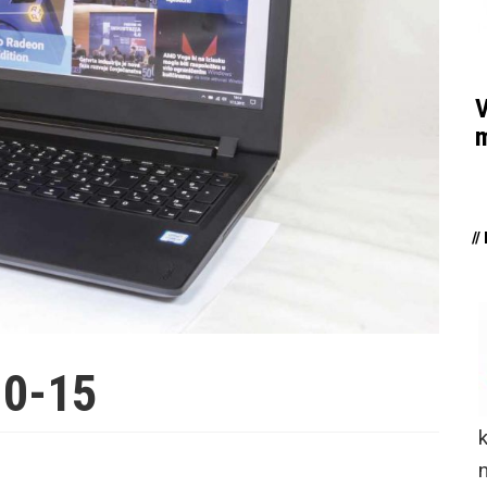
V
m
/
10-15
n