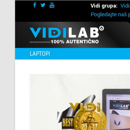
Vidi grupa:
Vidi
Pogledajte naš p
LAPTOPI