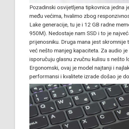
Pozadinski osvijetljena tipkovnica jedna je
među većima, hvalimo zbog responzivnosti 
Lake generacije, tu je i 12 GB radne memo
950M). Nedostaje nam SSD i to je najve
prijenosniku. Druga mana jest skromnije tr
već nešto manjeg kapaciteta. Za audio je
isporučuju glasnu zvučnu kulisu s nešto l
Ergonomski, ovaj je model najtanji i najla
performansi i kvalitete izrade došao je d