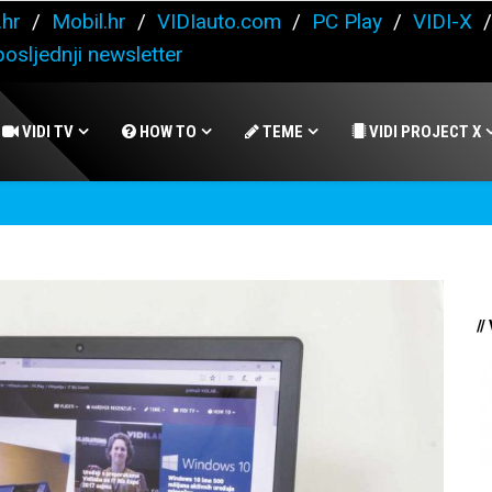
.hr
/
Mobil.hr
/
VIDIauto.com
/
PC Play
/
VIDI-X
osljednji newsletter
VIDI TV
HOW TO
TEME
VIDI PROJECT X
//