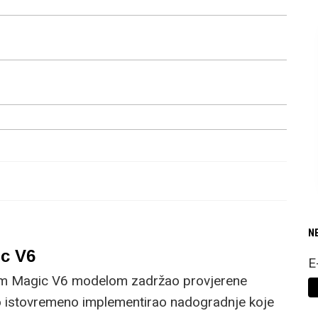
N
c V6
E
im Magic V6 modelom zadržao provjerene
no istovremeno implementirao nadogradnje koje