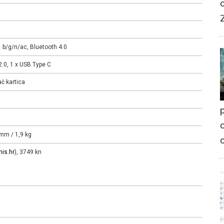
 b/g/n/ac, Bluetooth 4.0
2.0, 1 x USB Type C
č kartica
p
o
 mm / 1,9 kg
is.hr
), 3749 kn