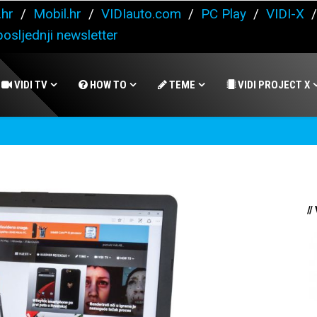
.hr
/
Mobil.hr
/
VIDIauto.com
/
PC Play
/
VIDI-X
osljednji newsletter
VIDI TV
HOW TO
TEME
VIDI PROJECT X
//