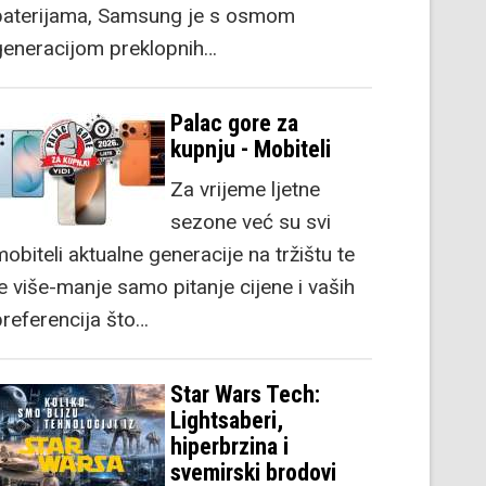
baterijama, Samsung je s osmom
generacijom preklopnih…
Palac gore za
kupnju - Mobiteli
Za vrijeme ljetne
sezone već su svi
obiteli aktualne generacije na tržištu te
je više-manje samo pitanje cijene i vaših
preferencija što…
Star Wars Tech:
Lightsaberi,
hiperbrzina i
svemirski brodovi