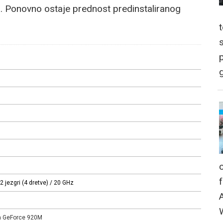
. Ponovno ostaje prednost predinstaliranog
p
g
2 jezgri (4 dretve) / 2
0 GHz
ia GeForce 920M