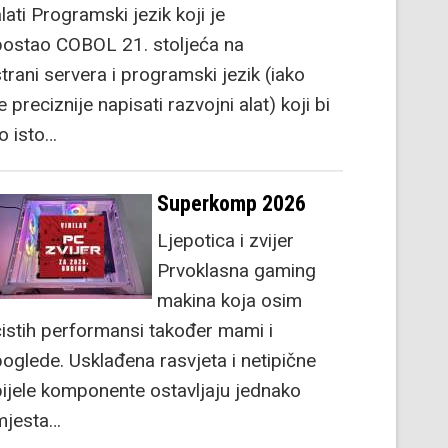
lati Programski jezik koji je
postao COBOL 21. stoljeća na
strani servera i programski jezik (iako
e preciznije napisati razvojni alat) koji bi
to isto…
Superkomp 2026
Ljepotica i zvijer
Prvoklasna gaming
makina koja osim
čistih performansi također mami i
poglede. Usklađena rasvjeta i netipične
bijele komponente ostavljaju jednako
mjesta…