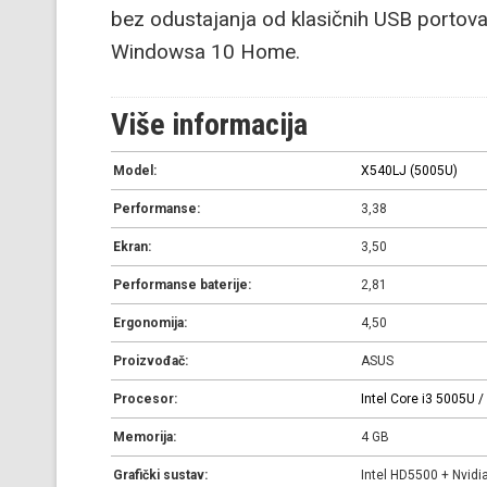
bez odustajanja od klasičnih USB portova
Windowsa 10 Home.
Više informacija
Model:
X540LJ (5005U)
Performanse:
3,38
Ekran:
3,50
Performanse baterije:
2,81
Ergonomija:
4,50
Proizvođač:
ASUS
Procesor:
Intel Core i3 5005U / 
Memorija:
4 GB
Grafički sustav:
Intel HD5500 + Nvid