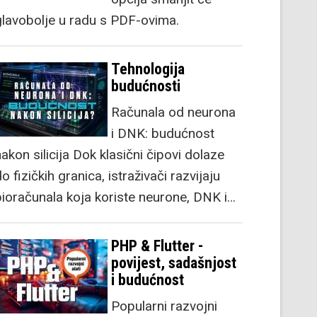
glavobolje u radu s PDF-ovima.
Tehnologija
budućnosti
Računala od neurona
i DNK: budućnost
akon silicija Dok klasični čipovi dolaze
o fizičkih granica, istraživači razvijaju
bioračunala koja koriste neurone, DNK i…
PHP & Flutter -
povijest, sadašnjost
i budućnost
Popularni razvojni