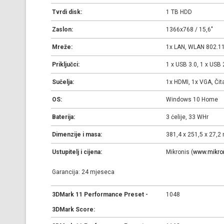
Tvrdi disk:
1 TB HDD
Zaslon:
1366x768 / 15,6"
Mreže:
1x LAN, WLAN 802.11
Priključci:
1 x USB 3.0, 1 x USB 
Sučelja:
1x HDMI, 1x VGA, Čita
OS:
Windows 10 Home
Baterija:
3 ćelije, 33 WHr
Dimenzije i masa:
381,4 x 251,5 x 27,2
Ustupitelj i cijena:
Mikronis (
www.mikron
Garancija: 24 mjeseca
3DMark 11 Performance Preset -
1048
3DMark Score: