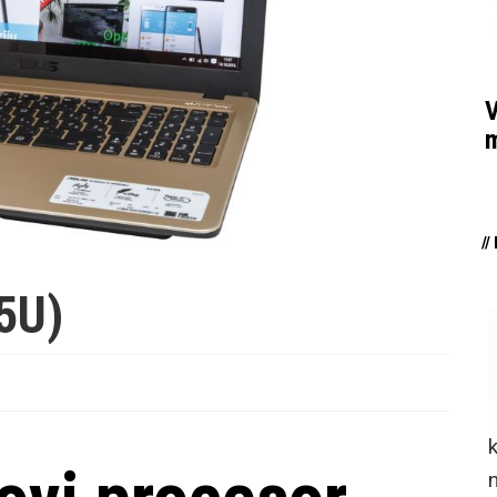
V
m
/
5U)
n