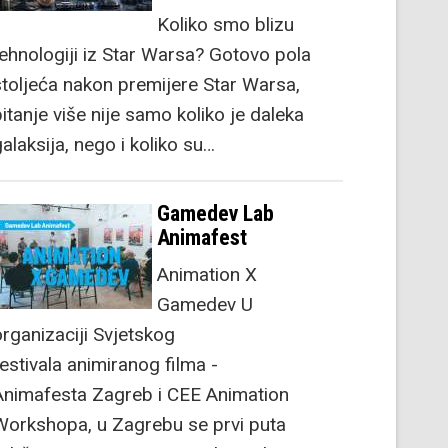
Koliko smo blizu
tehnologiji iz Star Warsa? Gotovo pola
stoljeća nakon premijere Star Warsa,
itanje više nije samo koliko je daleka
alaksija, nego i koliko su…
Gamedev Lab
Animafest
Animation X
Gamedev U
organizaciji Svjetskog
festivala animiranog filma -
Animafesta Zagreb i CEE Animation
Workshopa, u Zagrebu se prvi puta