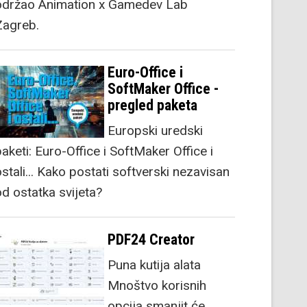
održao Animation x Gamedev Lab
Zagreb.
Euro-Office i
SoftMaker Office -
pregled paketa
Europski uredski
aketi: Euro-Office i SoftMaker Office i
stali... Kako postati softverski nezavisan
od ostatka svijeta?
PDF24 Creator
Puna kutija alata
Mnoštvo korisnih
opcija smanjit će