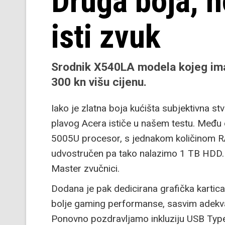
Druga boja, n
isti zvuk
Srodnik X540LA modela kojeg imam
300 kn višu cijenu.
Iako je zlatna boja kućišta subjektivna st
plavog Acera ističe u našem testu. Među 
5005U procesor, s jednakom količinom R
udvostručen pa tako nalazimo 1 TB HDD. Ek
Master zvučnici.
Dodana je pak dedicirana grafička kartica
bolje gaming performanse, sasvim adekvat
Ponovno pozdravljamo inkluziju USB Type-