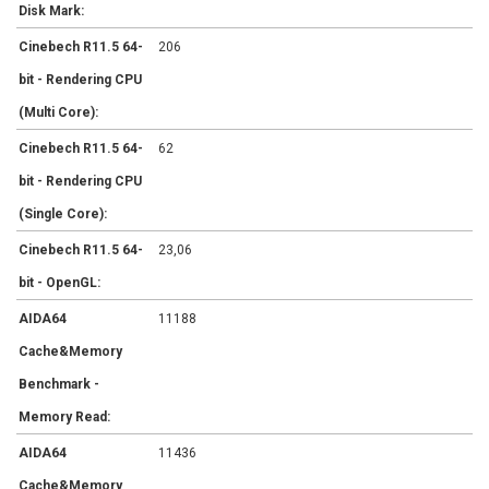
Disk Mark:
Cinebech R11.5 64-
206
bit - Rendering CPU
(Multi Core):
Cinebech R11.5 64-
62
bit - Rendering CPU
(Single Core):
Cinebech R11.5 64-
23,06
bit - OpenGL:
AIDA64
11188
Cache&Memory
Benchmark -
Memory Read:
AIDA64
11436
Cache&Memory