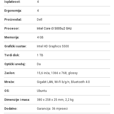
Isplativost:
4
Ergonomija:
4
Proizvođač:
Dell
Procesor:
Intel Core i3 5005u
2 GHz
Memorija:
4 GB
Grafički sustav:
Intel HD Graphics 5500
Tvrdi disk:
1 TB
Optički uređaj::
Da
Zaslon:
15,6 inča, 1366 x 768, glossy
Mreže:
Gigabit LAN, Wi-Fi b/g/n, Bluetooth 4.0
OS:
Ubuntu
Dimenzije i masa:
380 x 258 x 25 mm, 2,2 kg
Dodatno:
Garancija: 36 mjeseci