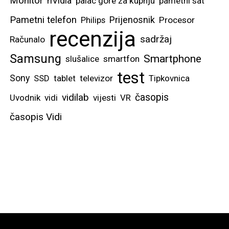
Monitor
nVidia
palac gore za kupnju
pametni sat
Pametni telefon
Prijenosnik
Philips
Procesor
recenzija
sadržaj
Računalo
Samsung
Smartphone
slušalice
smartfon
test
Sony
SSD
tablet
televizor
Tipkovnica
vidilab
časopis
Uvodnik
vidi
vijesti
VR
časopis Vidi