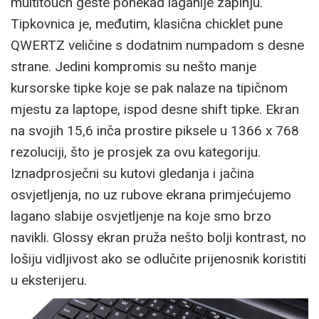
multitouch geste ponekad laganije zapinju.
Tipkovnica je, međutim, klasična chicklet pune
QWERTZ veličine s dodatnim numpadom s desne
strane. Jedini kompromis su nešto manje
kursorske tipke koje se pak nalaze na tipičnom
mjestu za laptope, ispod desne shift tipke. Ekran
na svojih 15,6 inča prostire piksele u 1366 x 768
rezoluciji, što je prosjek za ovu kategoriju.
Iznadprosječni su kutovi gledanja i jačina
osvjetljenja, no uz rubove ekrana primjećujemo
lagano slabije osvjetljenje na koje smo brzo
navikli. Glossy ekran pruža nešto bolji kontrast, no
lošiju vidljivost ako se odlučite prijenosnik koristiti
u eksterijeru.