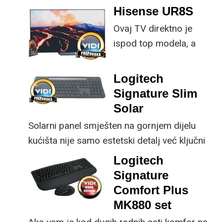
Hisense UR8S
specifikacije, no
Ovaj TV direktno je
istovremeno
ispod top modela, a
implementirao
prednost mu je što za
nadogradnje koje su
male ustupke možete
ključne svakom
Logitech
osjetno uštedjeti pri
korisniku.
Signature Slim
kupnji.
Solar
Solarni panel smješten na gornjem dijelu
kućišta nije samo estetski detalj već ključni
dio koncepta ovog proizvoda, jer koristi
Logitech
energiju prirodnog ili umjetnog svjetla za
Signature
rad.
Comfort Plus
MK880 set