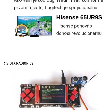
Ako vam je kod dugih radnih sati komfor na
prvom mjestu, Logitech je spojio idealnu
kombinaciju tipkovnice i miša s naprednim
Hisense 65UR9S
funkcijama.
Hisense ponovno
donosi revolucionarnu
tehnologiju na tržište
samo par mjeseci od
njezina predstavljanja.
// VIDI X RADIONICE