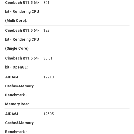
Cinebech R11.5 64-
301
bit - Rendering CPU
(Multi Core):
Cinebech R11.5 64-
123
bit - Rendering CPU
(Single Core):
Cinebech R11.5 64-
33,51
bit - OpenGL:
AIDA64
12213
Cache&Memory
Benchmark -
Memory Read:
AIDA64
12505
Cache&Memory
Benchmark -