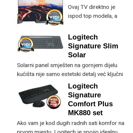
Ovaj TV direktno je
istovremeno
ispod top modela, a
implementirao
prednost mu je što za
nadogradnje koje su
male ustupke možete
ključne svakom
Logitech
osjetno uštedjeti pri
korisniku.
Signature Slim
kupnji.
Solar
Solarni panel smješten na gornjem dijelu
kućišta nije samo estetski detalj već ključni
dio koncepta ovog proizvoda, jer koristi
Logitech
energiju prirodnog ili umjetnog svjetla za
Signature
rad.
Comfort Plus
MK880 set
Ako vam je kod dugih radnih sati komfor na
prvom mjestu, Logitech je spojio idealnu