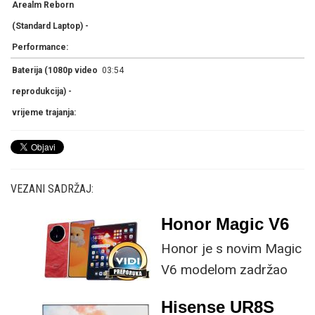
Arealm Reborn
(Standard Laptop) -
Performance:
Baterija (1080p video
03:54
reprodukcija) -
vrijeme trajanja:
VEZANI SADRŽAJ:
Honor Magic V6
Honor je s novim Magic
V6 modelom zadržao
provjerene
Hisense UR8S
specifikacije, no