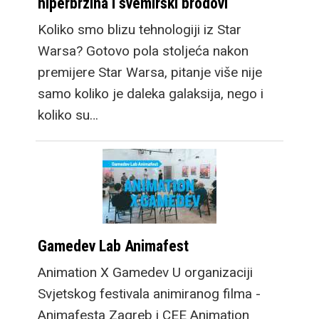
hiperbrzina i svemirski brodovi
Koliko smo blizu tehnologiji iz Star
Warsa? Gotovo pola stoljeća nakon
premijere Star Warsa, pitanje više nije
samo koliko je daleka galaksija, nego i
koliko su…
Gamedev Lab Animafest
Animation X Gamedev U organizaciji
Svjetskog festivala animiranog filma -
Animafesta Zagreb i CEE Animation