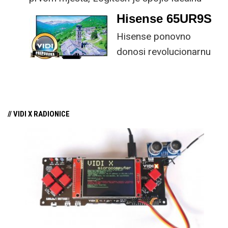
kombinaciju tipkovnice i miša s naprednim
Hisense 65UR9S
funkcijama.
Hisense ponovno
donosi revolucionarnu
tehnologiju na tržište
samo par mjeseci od
njezina predstavljanja.
// VIDI X RADIONICE