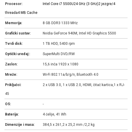
Procesor:
Intel Core i7 5500U
2
4 GHz (3 GHz)
2 jezgre/4
threada
4 MB Cache
Memorija:
8 GB DDR3 1333 MHz
Grafički sustav:
Nvidia GeForce 940M, Intel HD Graphics 5500
Tvrdi disk:
1 TB HDD, 5400 rpm
Optički uređaj::
SuperMulti DVD/RW
Zaslon:
15,6 inča 1920 x 1080
Mreže:
Wi-Fi 802.11a/b/g/n, Bluetooth 4.0
Priključci:
2 x USB 3.0, 1 x USB 2.0, HDMI, čitač kartica,1 x RJ-
45
OS:
-
Baterija:
4 ćelije, 41 Wh
Dimenzije i masa:
384,5 x 261,2 x 25,2 mm /2,2 kg