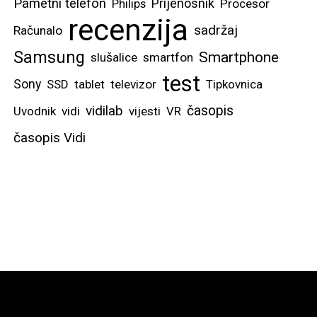
Pametni telefon
Prijenosnik
Philips
Procesor
recenzija
sadržaj
Računalo
Samsung
Smartphone
slušalice
smartfon
test
Sony
SSD
tablet
televizor
Tipkovnica
vidilab
časopis
Uvodnik
vidi
vijesti
VR
časopis Vidi