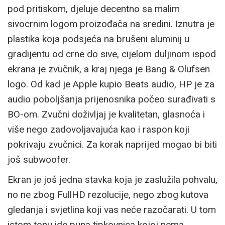
pod pritiskom, djeluje decentno sa malim
sivocrnim logom proizođača na sredini. Iznutra je
plastika koja podsjeća na brušeni aluminij u
gradijentu od crne do sive, cijelom duljinom ispod
ekrana je zvučnik, a kraj njega je Bang & Olufsen
logo. Od kad je Apple kupio Beats audio, HP je za
audio poboljšanja prijenosnika počeo surađivati s
BO-om. Zvučni doživljaj je kvalitetan, glasnoća i
više nego zadovoljavajuća kao i raspon koji
pokrivaju zvučnici. Za korak naprijed mogao bi biti
još subwoofer.
Ekran je još jedna stavka koja je zaslužila pohvalu,
no ne zbog FullHD rezolucije, nego zbog kutova
gledanja i svjetlina koji vas neće razočarati. U tom
istom tonu ide puna tipkovnica kojoj nema