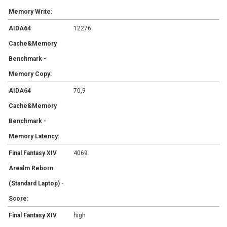
Memory Write:
AIDA64
12276
Cache&Memory
Benchmark -
Memory Copy:
AIDA64
70,9
Cache&Memory
Benchmark -
Memory Latency:
Final Fantasy XIV
4069
Arealm Reborn
(Standard Laptop) -
Score:
Final Fantasy XIV
high