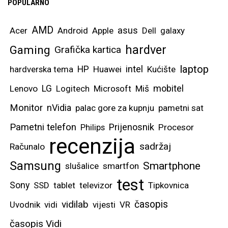
POPULARNO
AMD
asus
Acer
Android
Apple
Dell
galaxy
hardver
Gaming
Grafička kartica
laptop
intel
hardverska tema
HP
Huawei
Kućište
mobitel
Lenovo
LG
Logitech
Microsoft
Miš
Monitor
nVidia
palac gore za kupnju
pametni sat
Pametni telefon
Prijenosnik
Philips
Procesor
recenzija
sadržaj
Računalo
Samsung
Smartphone
slušalice
smartfon
test
Sony
SSD
tablet
televizor
Tipkovnica
vidilab
časopis
Uvodnik
vidi
vijesti
VR
časopis Vidi