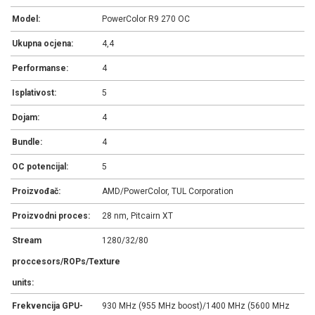
Model:
PowerColor R9 270 OC
Ukupna ocjena:
4,4
Performanse:
4
Isplativost:
5
Dojam:
4
Bundle:
4
OC potencijal:
5
Proizvođač:
AMD/PowerColor, TUL Corporation
Proizvodni proces:
28 nm, Pitcairn XT
Stream
1280/32/80
proccesors/ROPs/Texture
units:
Frekvencija GPU-
930 MHz (955 MHz boost)/1400 MHz (5600 MHz