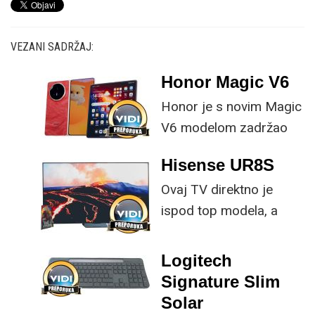
VEZANI SADRŽAJ:
Honor Magic V6
Honor je s novim Magic
V6 modelom zadržao
provjerene
Hisense UR8S
specifikacije, no
Ovaj TV direktno je
istovremeno
ispod top modela, a
implementirao
prednost mu je što za
nadogradnje koje su
male ustupke možete
ključne svakom
Logitech
osjetno uštedjeti pri
korisniku.
Signature Slim
kupnji.
Solar