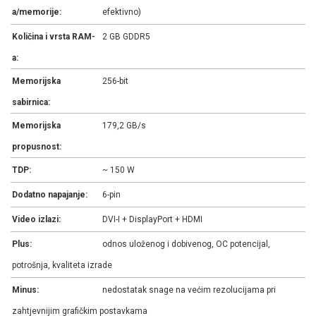
a/memorije:
efektivno)
Količina i vrsta RAM-
2 GB GDDR5
a:
Memorijska
256-bit
sabirnica:
Memorijska
179,2 GB/s
propusnost:
TDP:
~ 150 W
Dodatno napajanje:
6-pin
Video izlazi:
DVI-I + DisplayPort + HDMI
Plus:
odnos uloženog i dobivenog, OC potencijal,
potrošnja, kvaliteta izrade
Minus:
nedostatak snage na većim rezolucijama pri
zahtjevnijim grafičkim postavkama