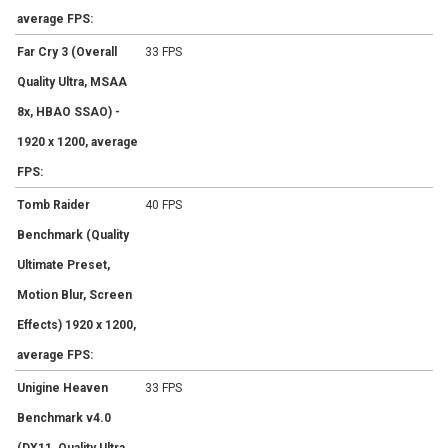
average FPS:
Far Cry 3 (Overall
33 FPS
Quality Ultra, MSAA
8x, HBAO SSAO) -
1920 x 1200, average
FPS:
Tomb Raider
40 FPS
Benchmark (Quality
Ultimate Preset,
Motion Blur, Screen
Effects) 1920 x 1200,
average FPS:
Unigine Heaven
33 FPS
Benchmark v4.0
(DX11, Quality Ultra,