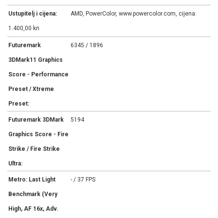
Ustupitelj i cijena:
AMD, PowerColor, www.powercolor.com, cijena:
1.400,00 kn
Futuremark
6345 / 1896
3DMark11 Graphics
Score - Performance
Preset / Xtreme
Preset:
Futuremark 3DMark
5194
Graphics Score - Fire
Strike / Fire Strike
Ultra:
Metro: Last Light
- / 37 FPS
Benchmark (Very
High, AF 16x, Adv.