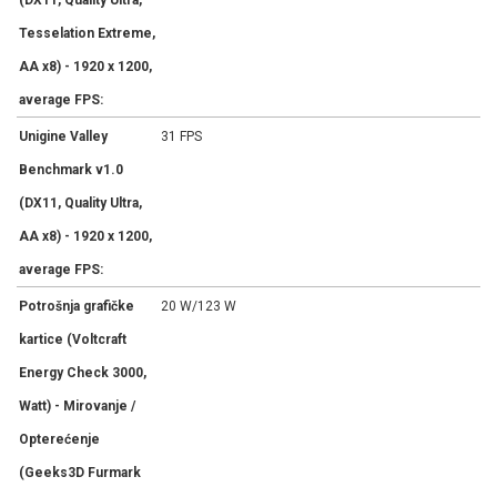
Tesselation Extreme,
AA x8) - 1920 x 1200,
average FPS:
Unigine Valley
31 FPS
Benchmark v1.0
(DX11, Quality Ultra,
AA x8) - 1920 x 1200,
average FPS:
Potrošnja grafičke
20 W/123 W
kartice (Voltcraft
Energy Check 3000,
Watt) - Mirovanje /
Opterećenje
(Geeks3D Furmark