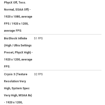
PhysX Off, Tess.
Normal, SSAA Off) -
1920 x 1080, average
FPS / 1920 x 1200,
average FPS:
BioShock Infinite
51 FPS
(High / Ultra Settings
Preset, PhysX High) -
1920 x 1200, average
FPS:
Crysis 3 (Texture
32 FPS
Resolution Very
High, System Spec
Very High, MSAA 8x)
- 1920 x 1200,