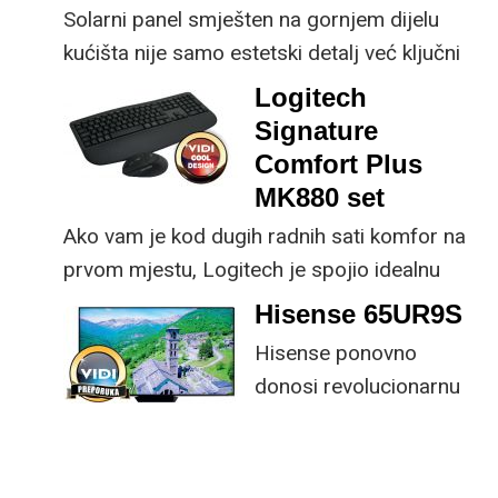
Solarni panel smješten na gornjem dijelu
kućišta nije samo estetski detalj već ključni
dio koncepta ovog proizvoda, jer koristi
Logitech
energiju prirodnog ili umjetnog svjetla za
Signature
rad.
Comfort Plus
MK880 set
Ako vam je kod dugih radnih sati komfor na
prvom mjestu, Logitech je spojio idealnu
kombinaciju tipkovnice i miša s naprednim
Hisense 65UR9S
funkcijama.
Hisense ponovno
donosi revolucionarnu
tehnologiju na tržište
samo par mjeseci od
njezina predstavljanja.