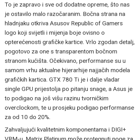
To je zapravo i sve od dodatne opreme, što nas
je ostavilo malo razočaranim. Bočna strana na
hladnjaku otkriva Asusov Republic of Gamers
logo koji svijetli i mijenja boje ovisno o
opterećenosti grafičke kartice. Vrlo zgodan detalj,
pogotovo za one s transparentom bočnom
stranom kućišta. Očekivano, performanse su u
samom vrhu aktualne hijerarhije najjačih modela
grafičkih kartica. GTX 780 Ti je i dalje vladar
single GPU prijestolja po pitanju snage, a Asus je
to podigao na još višu razinu tvorničkim
overclockom, te u prosjeku podigao performanse
za od 10 do 20%.
Zahvaljujući kvalitetnim komponentama i DIGI+
VRM-u, Matrix Platinum može protegnuti noge za