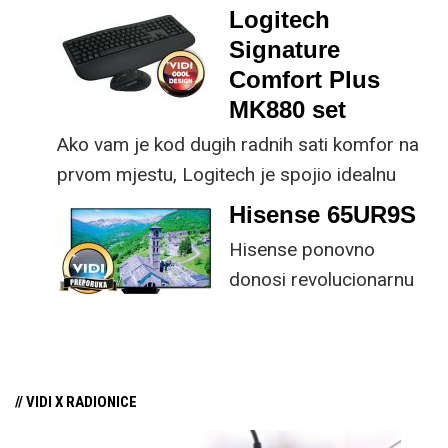
dio koncepta ovog proizvoda, jer koristi
Logitech
energiju prirodnog ili umjetnog svjetla za
Signature
rad.
Comfort Plus
MK880 set
Ako vam je kod dugih radnih sati komfor na
prvom mjestu, Logitech je spojio idealnu
kombinaciju tipkovnice i miša s naprednim
Hisense 65UR9S
funkcijama.
Hisense ponovno
donosi revolucionarnu
tehnologiju na tržište
samo par mjeseci od
njezina predstavljanja.
// VIDI X RADIONICE