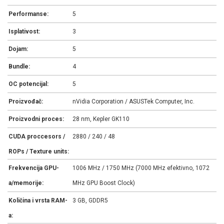
Performanse:
5
Isplativost:
3
Dojam:
5
Bundle:
4
OC potencijal:
5
Proizvođač:
nVidia Corporation / ASUSTek Computer, Inc.
Proizvodni proces:
28 nm, Kepler GK110
CUDA proccesors /
2880 / 240 / 48
ROPs / Texture units:
Frekvencija GPU-
1006 MHz / 1750 MHz (7000 MHz efektivno, 1072
a/memorije:
MHz GPU Boost Clock)
Količina i vrsta RAM-
3 GB, GDDR5
a: