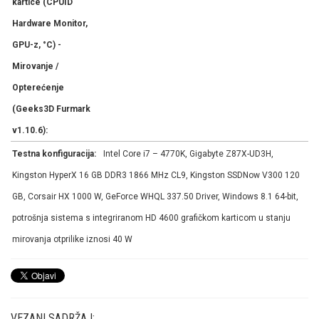
kartice (CPUID
Hardware Monitor,
GPU-z, °C) -
Mirovanje /
Opterećenje
(Geeks3D Furmark
v1.10.6):
Testna konfiguracija:
Intel Core i7 – 4770K, Gigabyte Z87X-UD3H,
Kingston HyperX 16 GB DDR3 1866 MHz CL9, Kingston SSDNow V300 120
GB, Corsair HX 1000 W, GeForce WHQL 337.50 Driver, Windows 8.1 64-bit,
potrošnja sistema s integriranom HD 4600 grafičkom karticom u stanju
mirovanja otprilike iznosi 40 W
VEZANI SADRŽAJ: