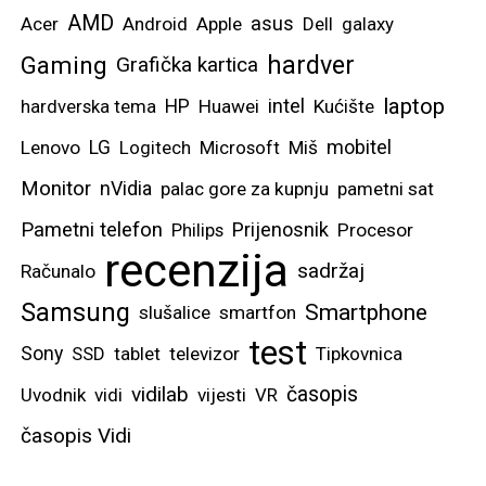
AMD
asus
Acer
Android
Apple
Dell
galaxy
hardver
Gaming
Grafička kartica
laptop
intel
hardverska tema
HP
Huawei
Kućište
mobitel
Lenovo
LG
Logitech
Microsoft
Miš
Monitor
nVidia
palac gore za kupnju
pametni sat
Pametni telefon
Prijenosnik
Philips
Procesor
recenzija
sadržaj
Računalo
Samsung
Smartphone
slušalice
smartfon
test
Sony
SSD
tablet
televizor
Tipkovnica
vidilab
časopis
Uvodnik
vidi
vijesti
VR
časopis Vidi