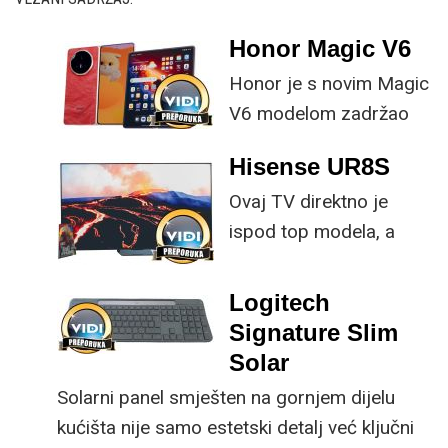
Honor Magic V6
Honor je s novim Magic
V6 modelom zadržao
provjerene
Hisense UR8S
specifikacije, no
Ovaj TV direktno je
istovremeno
ispod top modela, a
implementirao
prednost mu je što za
nadogradnje koje su
male ustupke možete
ključne svakom
Logitech
osjetno uštedjeti pri
korisniku.
Signature Slim
kupnji.
Solar
Solarni panel smješten na gornjem dijelu
kućišta nije samo estetski detalj već ključni