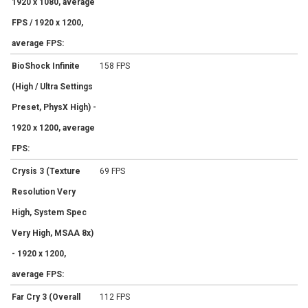
1920 x 1080, average
FPS / 1920 x 1200,
average FPS:
BioShock Infinite
158 FPS
(High / Ultra Settings
Preset, PhysX High) -
1920 x 1200, average
FPS:
Crysis 3 (Texture
69 FPS
Resolution Very
High, System Spec
Very High, MSAA 8x)
- 1920 x 1200,
average FPS:
Far Cry 3 (Overall
112 FPS