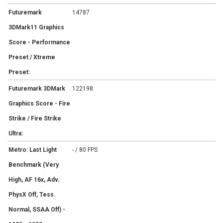
Futuremark
14787
3DMark11 Graphics
Score - Performance
Preset / Xtreme
Preset:
Futuremark 3DMark
122198
Graphics Score - Fire
Strike / Fire Strike
Ultra:
Metro: Last Light
- / 80 FPS
Benchmark (Very
High, AF 16x, Adv.
PhysX Off, Tess.
Normal, SSAA Off) -