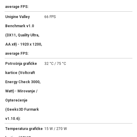
average FPS:
Unigine Valley
66 FPS
Benchmark v1.0
(DX11, Quality Ultra,
AA x8) - 1920 x 1200,
average FPS:
Potrošnja grafičke
32 °C / 75 °C
kartice (Voltcraft
Energy Check 3000,
Watt) - Mirovanje /
Opterećenje
(Geeks3D Furmark
v1.10.6):
Temperatura grafičke
15 W / 270 W