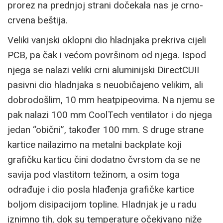
prorez na prednjoj strani dočekala nas je crno-
crvena beštija.
Veliki vanjski oklopni dio hladnjaka prekriva cijeli
PCB, pa čak i većom površinom od njega. Ispod
njega se nalazi veliki crni aluminijski DirectCUII
pasivni dio hladnjaka s neuobičajeno velikim, ali
dobrodošlim, 10 mm heatpipeovima. Na njemu se
pak nalazi 100 mm CoolTech ventilator i do njega
jedan “obični”, također 100 mm. S druge strane
kartice nailazimo na metalni backplate koji
grafičku karticu čini dodatno čvrstom da se ne
savija pod vlastitom težinom, a osim toga
odrađuje i dio posla hlađenja grafičke kartice
boljom disipacijom topline. Hladnjak je u radu
iznimno tih, dok su temperature očekivano niže