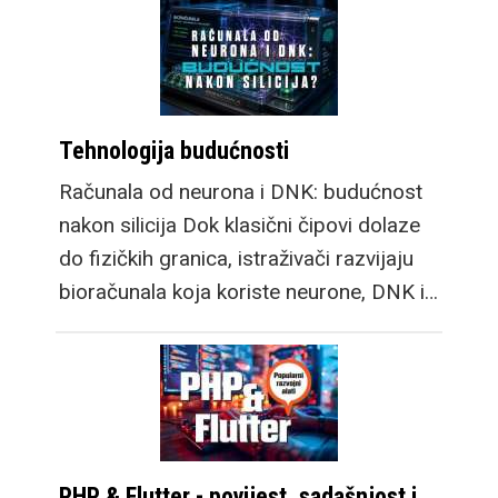
Tehnologija budućnosti
Računala od neurona i DNK: budućnost
nakon silicija Dok klasični čipovi dolaze
do fizičkih granica, istraživači razvijaju
bioračunala koja koriste neurone, DNK i…
PHP & Flutter - povijest, sadašnjost i