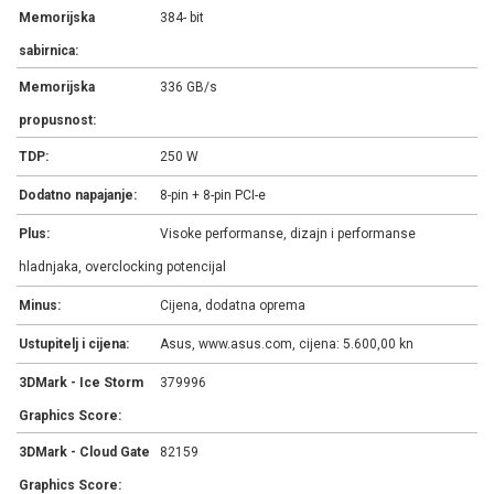
Memorijska
384- bit
sabirnica:
Memorijska
336 GB/s
propusnost:
TDP:
250 W
Dodatno napajanje:
8-pin + 8-pin PCI-e
Plus:
Visoke performanse, dizajn i performanse
hladnjaka, overclocking potencijal
Minus:
Cijena, dodatna oprema
Ustupitelj i cijena:
Asus, www.asus.com, cijena: 5.600,00 kn
3DMark - Ice Storm
379996
Graphics Score:
3DMark - Cloud Gate
82159
Graphics Score: