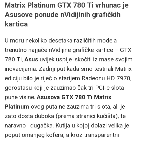
Matrix Platinum GTX 780 Ti vrhunac je
Asusove ponude nVidijinih grafičkih
kartica
U moru nekoliko desetaka različitih modela
trenutno najjače nVidijine grafičke kartice – GTX
780 Ti,
Asus
uvijek uspije iskočiti iz mase svojim
inovacijama. Zadnji put kada smo testirali Matrix
ediciju bilo je riječ o starijem Radeonu HD 7970,
gorostasu koji je zauzimao čak tri PCI-e slota
pune visine.
Asusova GTX 780 Ti Matrix
Platinum
ovog puta ne zauzima tri slota, ali je
zato dosta duboka (prema stranici kućišta), te
naravno i dugačka. Kutija u kojoj dolazi velika je
poput omanjeg kofera, a kroz transparentni