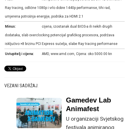
Ray tracing, odlične 1080p i vrlo dobre 1440p performanse, tihi rad,
umjerena potrošnja energije, podrška za HDMI 2.1
Minus:
cijena, izostanak dual BIOS-a ili nekih drugih
dodataka, slab overclocking potencijal grafičkog procesora, podržava
isključivo ×8 brzinu PCI Express sučelja, slabe Ray tracing performanse
Ustupitelj i cijena:
AMD, www.amd.com, Cijena: oko 5000.00 kn
VEZANI SADRŽAJ:
Gamedev Lab
Animafest
U organizaciji Svjetskog
festivala animiranog