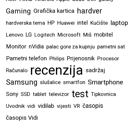
hardver
Gaming
Grafička kartica
laptop
intel
hardverska tema
HP
Huawei
Kućište
mobitel
Lenovo
LG
Logitech
Microsoft
Miš
Monitor
nVidia
palac gore za kupnju
pametni sat
Pametni telefon
Prijenosnik
Philips
Procesor
recenzija
sadržaj
Računalo
Samsung
Smartphone
slušalice
smartfon
test
Sony
SSD
tablet
televizor
Tipkovnica
vidilab
časopis
Uvodnik
vidi
vijesti
VR
časopis Vidi