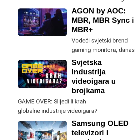
filma -
AGON by AOC:
Animafesta Zagreb i
MBR, MBR Sync i
CEE Animation
MBR+
Workshopa, u Zagrebu
Vodeći svjetski brend
se prvi puta
gaming monitora, danas
održao Animation x
donosi pregled svojih
Svjetska
Gamedev Lab Zagreb.
tehnologija za
industrija
smanjenje zamućenja
videoigara u
pokreta (MBR),
brojkama
objašnjavajući kako
GAME OVER: Slijedi li krah
funkcioniraju, kada ih
globalne industrije videoigara?
koristiti i kako se
Samsung OLED
U ovom broju analiziramo samo recesiju u
uspoređuju s drugim
televizori i
gaming industriji na svjetskoj razini i tražimo
rješenjima na tržištu.