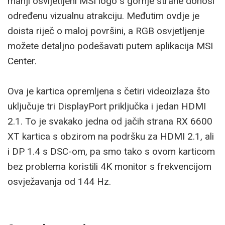
manji osvijetljeni MSI logo s gornje strane donosi
određenu vizualnu atrakciju. Međutim ovdje je
doista riječ o maloj površini, a RGB osvjetljenje
možete detaljno podešavati putem aplikacija MSI
Center.
Ova je kartica opremljena s četiri videoizlaza što
uključuje tri DisplayPort priključka i jedan HDMI
2.1. To je svakako jedna od jačih strana RX 6600
XT kartica s obzirom na podršku za HDMI 2.1, ali
i DP 1.4 s DSC-om, pa smo tako s ovom karticom
bez problema koristili 4K monitor s frekvencijom
osvježavanja od 144 Hz.