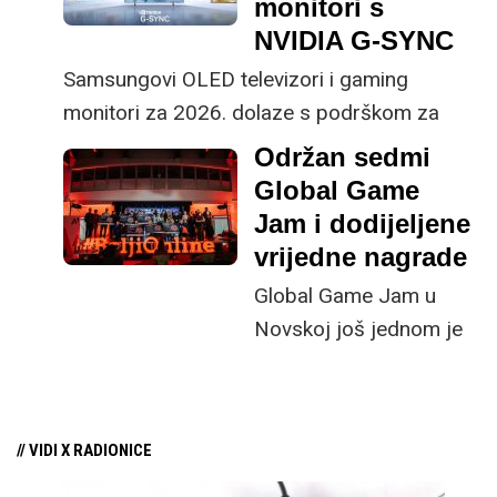
monitori s
njene potencijalne uzroke. No je li to zaista
NVIDIA G-SYNC
recesija obzirom da broj ljudi koji igraju igre
raste pa tako i prihodi rastu?
Samsungovi OLED televizori i gaming
monitori za 2026. dolaze s podrškom za
brzine osvježavanja sljedeće generacije i
Održan sedmi
naprednom tehnologijom prikaza za ultra
Global Game
glatko igranje.
Jam i dodijeljene
vrijedne nagrade
Global Game Jam u
Novskoj još jednom je
potvrdio da ima najviše
natjecatelja i najbolje
nagrade.
// VIDI X RADIONICE