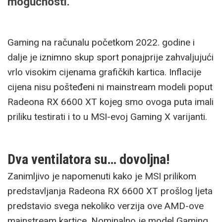
mogućnosti.
Gaming na računalu početkom 2022. godine i
dalje je iznimno skup sport ponajprije zahvaljujući
vrlo visokim cijenama grafičkih kartica. Inflacije
cijena nisu pošteđeni ni mainstream modeli poput
Radeona RX 6600 XT kojeg smo ovoga puta imali
priliku testirati i to u MSI-evoj Gaming X varijanti.
Dva ventilatora su… dovoljna!
Zanimljivo je napomenuti kako je MSI prilikom
predstavljanja Radeona RX 6600 XT prošlog ljeta
predstavio svega nekoliko verzija ove AMD-ove
mainstream kartice. Nominalno je model Gaming