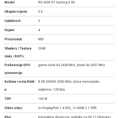
Model:
RX 6600 XT Gaming X 8G
Ukupna ocjena:
3.6
Isplativost:
3
Dojam:
4
Proizvođač:
MSI
Shaders / Texture
2048
Units / ROP's:
Frekvencija GPU-
game clock do 2428 MHz, boost do 2607 MHz
a/memorije:
Količina i vrsta RAM-
8 GB GDDR6 2000 MHz, širina memorijske
a:
sabirnice: 128 bita
TDP:
160 W
Video izlazi:
3× DisplayPort 1.4 DSC, 1× HDMI 2.1 VRR
Plus:
kompaktne dimenzije, podrška za DX 12 Ultimate i