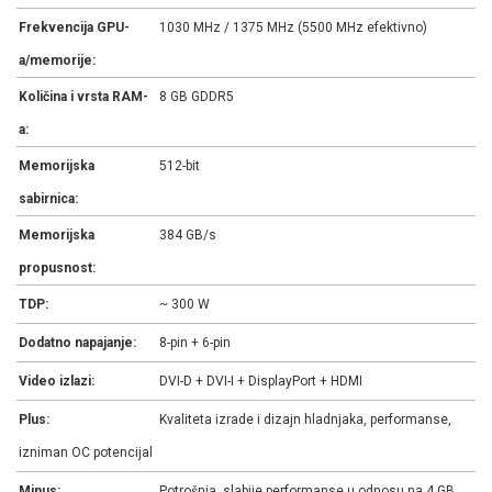
Frekvencija GPU-
1030 MHz / 1375 MHz (5500 MHz efektivno)
a/memorije:
Količina i vrsta RAM-
8 GB GDDR5
a:
Memorijska
512-bit
sabirnica:
Memorijska
384 GB/s
propusnost:
TDP:
~ 300 W
Dodatno napajanje:
8-pin + 6-pin
Video izlazi:
DVI-D + DVI-I + DisplayPort + HDMI
Plus:
Kvaliteta izrade i dizajn hladnjaka, performanse,
izniman OC potencijal
Minus:
Potrošnja, slabije performanse u odnosu na 4 GB