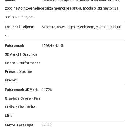
zbog nešto nižeg radnog takta memorije i GPU-a, mogla bi biti nešto tiša
pod opterećenjem
Ustupitelj i cijena:
Sapphire, www.sapphiretech.com, cijena: 3.399,00
kn
Futuremark
15984 / 4215
3DMark11 Graphics
Score - Performance
Preset / Xtreme
Preset:
Futuremark 3DMark
11726
Graphics Score - Fire
Strike / Fire Strike
Ultra:
Metro: Last Light
78 FPS