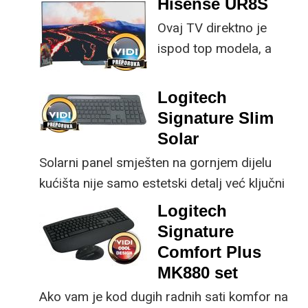
Hisense UR8S
specifikacije, no
Ovaj TV direktno je
istovremeno
ispod top modela, a
implementirao
prednost mu je što za
nadogradnje koje su
male ustupke možete
ključne svakom
Logitech
osjetno uštedjeti pri
korisniku.
Signature Slim
kupnji.
Solar
Solarni panel smješten na gornjem dijelu
kućišta nije samo estetski detalj već ključni
dio koncepta ovog proizvoda, jer koristi
Logitech
energiju prirodnog ili umjetnog svjetla za
Signature
rad.
Comfort Plus
MK880 set
Ako vam je kod dugih radnih sati komfor na