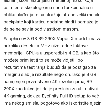
aluminijskom hladnjaku i metalnoj masci koja
osim estetske uloge ima i onu funkcionalnu u
obliku hlađenja te sa stražnje strane veliki metalni
backplate koji karticu dodatno hladi i pomaže joj
da se ne savija pod vlastitom masom.
Sapphireov 8 GB R9 290X Vapor-X model ima za
nekoliko desetaka MHz niže radne taktove
memorije i GPU-a u usporedbi s 4 GB, a kao što
možete primijetiti to se može vidjeti i po
rezultatima testiranja budući da je postigao za
marginu slabije rezultate nego on. Iako je 8 GB
namijenjen prvenstveno 4K rezolucijama, R9
290X kao takva je i dalje preslaba za ultimativni
4K gaming, dok za Eyefinity FullHD setup to već
ima nekog smisla, pogotovo ako iskoristite njezin