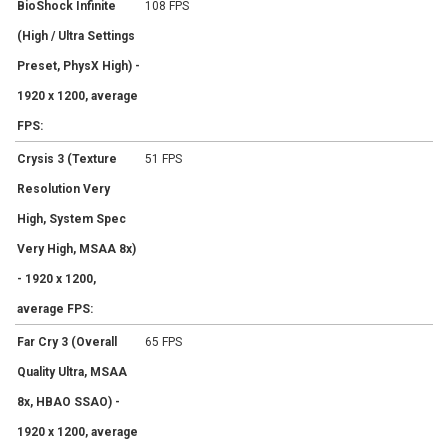
BioShock Infinite
108 FPS
(High / Ultra Settings
Preset, PhysX High) -
1920 x 1200, average
FPS:
Crysis 3 (Texture
51 FPS
Resolution Very
High, System Spec
Very High, MSAA 8x)
- 1920 x 1200,
average FPS:
Far Cry 3 (Overall
65 FPS
Quality Ultra, MSAA
8x, HBAO SSAO) -
1920 x 1200, average