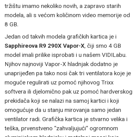
tržištu imamo nekoliko novih, a zapravo starih
modela, ali s većom količinom video memorije od
8 GB.
Jedan od takvih modela grafičkih kartica je i
Sapphireova R9 290X Vapor-X
, čiji smo 4 GB
model imali prilike isprobati i u našem VIDILabu.
Njihov najnoviji Vapor-X hladnjak dodatno je
unaprijeđen pa tako nosi čak tri ventilatora koje je
moguće regulirati uz pomoć njihovog Trixx
softvera ili djelomično pak uz pomoć hardverskog
prekidača koji se nalazi na samoj kartici i koji
omogućuje da u stanju mirovanja samo jedan
ventilator radi. Grafička kartica je stvarno velika i
teška, prvenstveno “zahvaljujući“ ogromnom