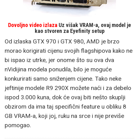
Dovoljno video izlaza
Uz višak VRAM-a, ovaj model je
kao stvoren za Eyefinity setup
Od izlaska GTX 970 i GTX 980, AMD je brzo
morao korigirati cijenu svojih flagshipova kako ne
bi ispao iz utrke, jer onome što su ova dva
nVidijina modela ponudila, bilo je moguće
konkurirati samo sniženjem cijene. Tako neke
jeftinije modele R9 290X možete naći i za debelo
ispod 3.000 kuna, dok će ovaj biti nešto skuplji
obzirom da ima taj specifični feature u obliku 8
GB VRAM-a, koji joj, ruku na srce i nije previše
pomogao.