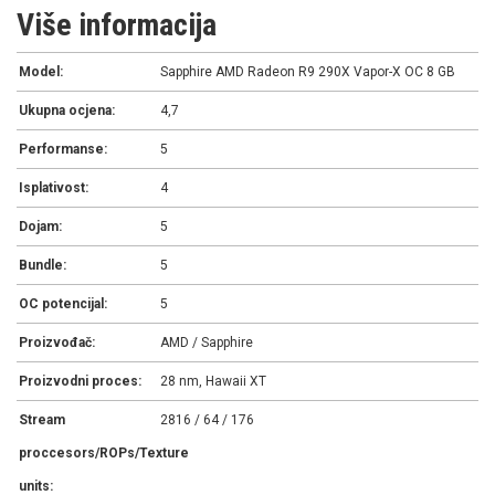
Više informacija
Model:
Sapphire AMD Radeon R9 290X Vapor-X OC 8 GB
Ukupna ocjena:
4,7
Performanse:
5
Isplativost:
4
Dojam:
5
Bundle:
5
OC potencijal:
5
Proizvođač:
AMD / Sapphire
Proizvodni proces:
28 nm, Hawaii XT
Stream
2816 / 64 / 176
proccesors/ROPs/Texture
units: