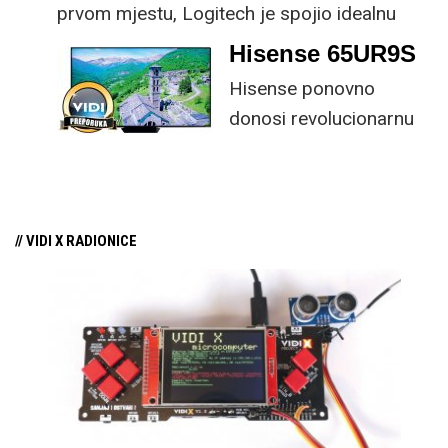
prvom mjestu, Logitech je spojio idealnu
kombinaciju tipkovnice i miša s naprednim
Hisense 65UR9S
funkcijama.
Hisense ponovno
donosi revolucionarnu
tehnologiju na tržište
samo par mjeseci od
njezina predstavljanja.
// VIDI X RADIONICE