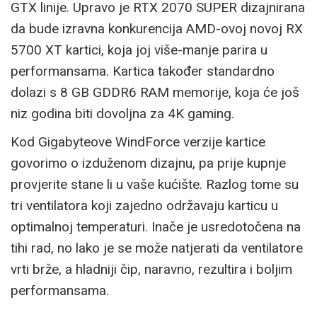
GTX linije. Upravo je RTX 2070 SUPER dizajnirana
da bude izravna konkurencija AMD-ovoj novoj RX
5700 XT kartici, koja joj više-manje parira u
performansama. Kartica također standardno
dolazi s 8 GB GDDR6 RAM memorije, koja će još
niz godina biti dovoljna za 4K gaming.
Kod Gigabyteove WindForce verzije kartice
govorimo o izduženom dizajnu, pa prije kupnje
provjerite stane li u vaše kućište. Razlog tome su
tri ventilatora koji zajedno održavaju karticu u
optimalnoj temperaturi. Inače je usredotočena na
tihi rad, no lako je se može natjerati da ventilatore
vrti brže, a hladniji čip, naravno, rezultira i boljim
performansama.