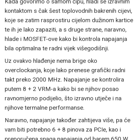
Kada govorimo o samom čipu, hladi se izravnim
kontaktom s čak šest toplovodnih bakrenih cijevi,
koje se zatim rasprostiru cijelom dužinom kartice
te ih je lako zapaziti, a s druge strane, naravno,
hlade i MOSFET-ove kako bi kontrola napajanja
bila optimalna te radni vijek višegodišnji.
Uz ovakvo hlađenje nema brige oko
overclockanja, koje lako prenese grafički radni
takt preko 2000 MHz. Napajanje se kontrolira
putem 8 + 2 VRM-a kako bi se njihov posao
ravnomjerno podijelio, što izravno utječe i na
njihove termalne performanse.
Naravno, napajanje također zahtijeva više, pa će
vam biti potrebno 6 + 8 pinova za PCIe, kao i
preporučena snaga napajanja od barem 650 W.