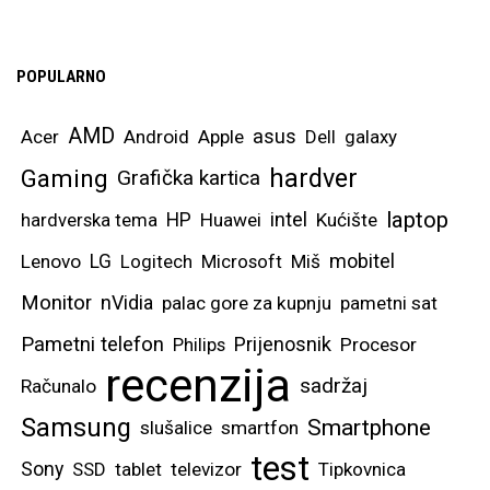
POPULARNO
AMD
asus
Acer
Android
Apple
Dell
galaxy
hardver
Gaming
Grafička kartica
laptop
intel
hardverska tema
HP
Huawei
Kućište
mobitel
Lenovo
LG
Logitech
Microsoft
Miš
Monitor
nVidia
palac gore za kupnju
pametni sat
Pametni telefon
Prijenosnik
Philips
Procesor
recenzija
sadržaj
Računalo
Samsung
Smartphone
slušalice
smartfon
test
Sony
SSD
tablet
televizor
Tipkovnica