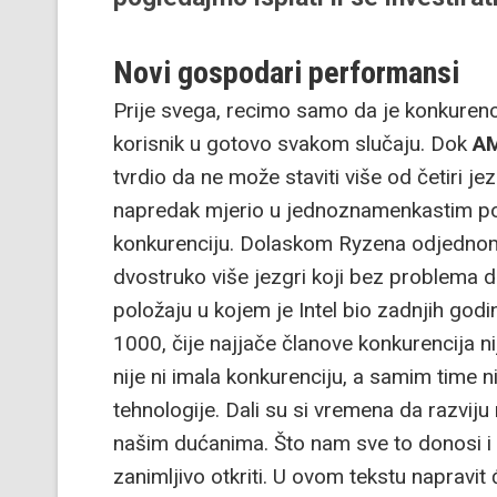
Novi gospodari performansi
Prije svega, recimo samo da je konkurenci
korisnik u gotovo svakom slučaju. Dok
A
tvrdio da ne može staviti više od četiri 
napredak mjerio u jednoznamenkastim pos
konkurenciju. Dolaskom Ryzena odjednom
dvostruko više jezgri koji bez problema d
položaju u kojem je Intel bio zadnjih godi
1000, čije najjače članove konkurencija ni
nije ni imala konkurenciju, a samim time n
tehnologije. Dali su si vremena da razviju 
našim dućanima. Što nam sve to donosi i 
zanimljivo otkriti. U ovom tekstu napravit