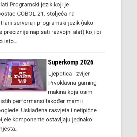
lati Programski jezik koji je
postao COBOL 21. stoljeća na
strani servera i programski jezik (iako
e preciznije napisati razvojni alat) koji bi
to isto…
Superkomp 2026
Ljepotica i zvijer
Prvoklasna gaming
makina koja osim
čistih performansi također mami i
poglede. Usklađena rasvjeta i netipične
bijele komponente ostavljaju jednako
mjesta…