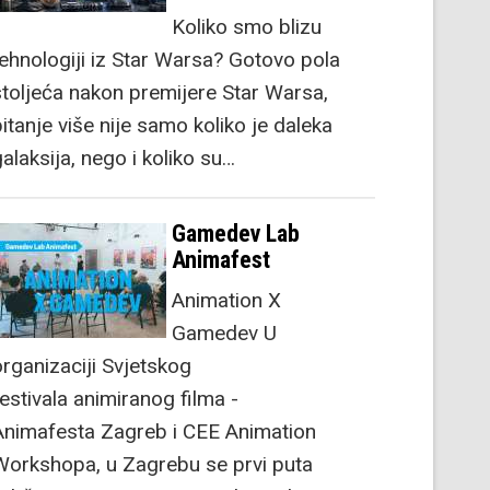
Koliko smo blizu
tehnologiji iz Star Warsa? Gotovo pola
stoljeća nakon premijere Star Warsa,
itanje više nije samo koliko je daleka
alaksija, nego i koliko su…
Gamedev Lab
Animafest
Animation X
Gamedev U
organizaciji Svjetskog
festivala animiranog filma -
Animafesta Zagreb i CEE Animation
Workshopa, u Zagrebu se prvi puta