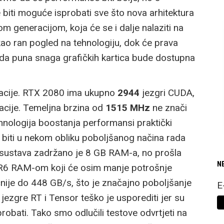
biti moguće isprobati sve što nova arhitektura
om generacijom, koja će se i dalje nalaziti na
 kao ran pogled na tehnologiju, dok će prava
a puna snaga grafičkih kartica bude dostupna
acije. RTX 2080 ima ukupno
2944
jezgri CUDA,
racije. Temeljna brzina od
1515 MHz
ne znači
hnologija boostanja performansi praktički
 biti u nekom obliku poboljšanog načina rada
sustava zadržano je 8 GB RAM-a, no prošla
N
R6 RAM-om koji će osim manje potrošnje
čnije do 448 GB/s, što je značajno poboljšanje
E
ezgre RT i Tensor teško je usporediti jer su
robati. Tako smo odlučili testove odvrtjeti na