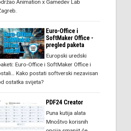
održao Animation x Gamedev Lab
Zagreb.
Euro-Office i
SoftMaker Office -
pregled paketa
Europski uredski
aketi: Euro-Office i SoftMaker Office i
stali... Kako postati softverski nezavisan
od ostatka svijeta?
PDF24 Creator
Puna kutija alata
Mnoštvo korisnih
opcija smanjit će