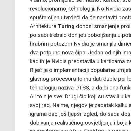
revolucionarnoj tehnologiji. No Nvidia za
spušta cijenu tvrdeći da će nastaviti posto
Arhitektura
Turing
donosi smanjenje proi
po sebi trebalo donijeti poboljšanja u pot
hrabrim potezom Nvidia je smanjila dimen
dva potpuno nova čipa. Jedan od njih imat
kad ih je Nvidia predstavila u karticama z
Riječ je o implementaciji popularne umjetne
glavnog procesora te mu dati duple perf
tehnologiju naziva DTSS, a da bi ona funkc
Ali to nije sve. Drugi čip koji su stavili u
svoj rad. Naime, njegov je zadatak kalkul
igrama dao još ljepši izgled, do sada dos
dobivanja realističnog osvjetljenja i bo