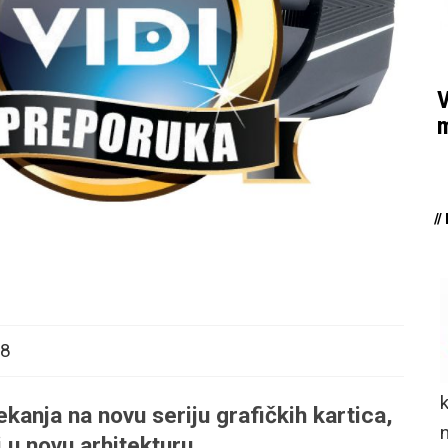
V
m
/
18
kanja na novu seriju grafičkih kartica,
n
i u novu arhitekturu.