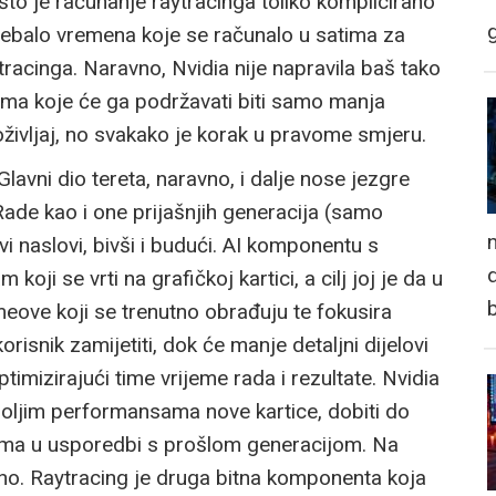
to je računanje raytracinga toliko komplicirano
 trebalo vremena koje se računalo u satima za
acinga. Naravno, Nvidia nije napravila baš tako
rama koje će ga podržavati biti samo manja
življaj, no svakako je korak u pravome smjeru.
lavni dio tereta, naravno, i dalje nose jezgre
. Rade kao i one prijašnjih generacija (samo
n
vi naslovi, bivši i budući. AI komponentu s
d
i se vrti na grafičkoj kartici, a cilj joj je da u
ameove koji se trenutno obrađuju te fokusira
orisnik zamijetiti, dok će manje detaljni dijelovi
timizirajući time vrijeme rada i rezultate. Nvidia
boljim performansama nove kartice, dobiti do
ama u usporedbi s prošlom generacijom. Na
no. Raytracing je druga bitna komponenta koja