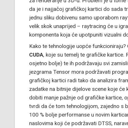
za renderanje u 3D-u. Problem je u tome š
da je i najjačoj grafičkoj kartici do sada
jednu sliku dobivenu samo uporabom raytr
velik skok unaprijed – raytracing će u ig
komponenta koja će upotpuniti vizualni do
Kako te tehnologije uopće funkcioniraju? G
CUDA
, koje su temelj te grafičke kartice
osjetno bolje) te ih podržavaju svi zamisli
jezgrama Tensor mora podržavati program koj
grafičkoj kartici radi tako da analizira fr
zadatke na bitnije dijelove scene koje će k
dobiti manje pažnje od grafičke kartice, op
tvrdi da će tom tehnologijom, zajedno s 
100 % bolje performanse u novim kartic
naslovima koji će podržavati DTSS, narav