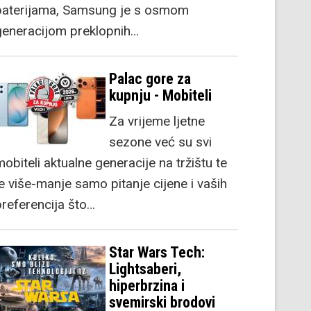
baterijama, Samsung je s osmom
generacijom preklopnih…
Palac gore za
kupnju - Mobiteli
Za vrijeme ljetne
sezone već su svi
obiteli aktualne generacije na tržištu te
je više-manje samo pitanje cijene i vaših
preferencija što…
Star Wars Tech:
Lightsaberi,
hiperbrzina i
svemirski brodovi