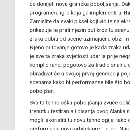
će donijeti nova grafička poboljšanja. Dak
programera igre koja ga implementira.
Ra
Zamislite da svaki piksel koji vidite na ek
prikazuje te prati njezin put kroz tu scenu 
zraka odbiti od scene uzimajući u obzir m
Njeno putovanje gotovo je kada zraka udari
je sve ta zraka svjetlosti udarila prije ne
komplicirano, pogotovo za tradicionalnu 
obrađivat će u svojoj prvoj generaciji poj
scenama kako bi performanse bile što bolje
poboljšan.
Sva ta tehnološka poboljšanja zvuče odl
trenutku testiranja i pisanja ovog članka n
mogli iskoristiti tu novu tehnologije, tak
performansi nove arhitekture Turing. Nara