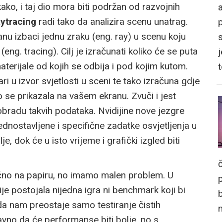
ako, i taj dio mora biti podržan od razvojnih
a
ytracing
radi tako da analizira scenu unatrag.
ranu izbaci jednu zraku (eng. ray) u scenu koju
(eng. tracing). Cilj je izračunati koliko će se puta
j
aterijale od kojih se odbija i pod kojim kutom.
 u izvor svjetlosti u sceni te tako izračuna gdje
go se prikazala na vašem ekranu. Zvuči i jest
obradu takvih podataka. Nvidijine nove jezgre
ednostavljene i specifične zadatke osvjetljenja u
, dok će u isto vrijeme i grafički izgled biti
ično na papiru, no imamo malen problem. U
ije postojala nijedna igra ni benchmark koji bi
o da nam preostaje samo testiranje čistih
vno da će performanse biti bolje, no s