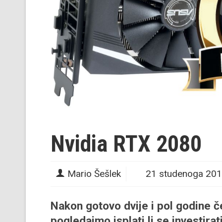
Nvidia RTX 2080
Mario Šešlek
21 studenoga 20
Nakon gotovo dvije i pol godine če
pogledajmo isplati li se investirat