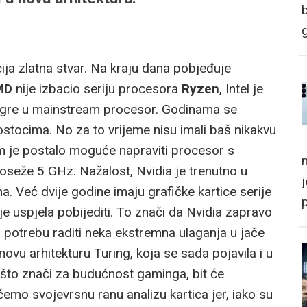
ja zlatna stvar. Na kraju dana pobjeđuje
MD
nije izbacio seriju procesora
Ryzen
, Intel je
jezgre u mainstream procesor. Godinama se
tocima. No za to vrijeme nisu imali baš nikakvu
 je postalo moguće napraviti procesor s
m
oseže 5 GHz. Nažalost, Nvidia je trenutno u
na. Već dvije godine imaju grafičke kartice serije
je uspjela pobijediti. To znači da Nvidia zapravo
i potrebu raditi neka ekstremna ulaganja u jače
novu arhitekturu Turing, koja se sada pojavila i u
što znači za budućnost gaminga, bit će
 ćemo svojevrsnu ranu analizu kartica jer, iako su