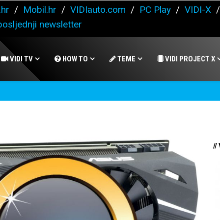
.hr
/
Mobil.hr
/
VIDIauto.com
/
PC Play
/
VIDI-X
osljednji newsletter
VIDI TV
HOW TO
TEME
VIDI PROJECT X
//