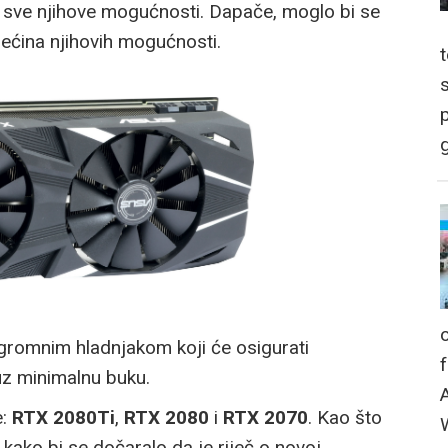
 sve njihove mogućnosti. Dapače, moglo bi se
ećina njihovih mogućnosti.
p
g
gromnim hladnjakom koji će osigurati
uz minimalnu buku.
e:
RTX 2080Ti
,
RTX 2080
i
RTX 2070
. Kao što
 kako bi se dočaralo da je riječ o novoj