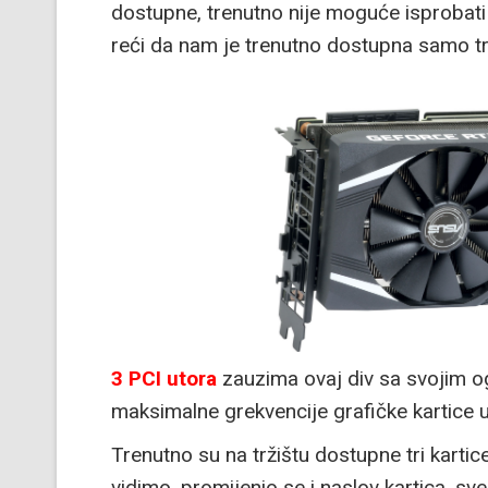
dostupne, trenutno nije moguće isprobati
reći da nam je trenutno dostupna samo tr
3 PCI utora
zauzima ovaj div sa svojim o
maksimalne grekvencije grafičke kartice 
Trenutno su na tržištu dostupne tri kartic
vidimo, promijenio se i naslov kartica, sve