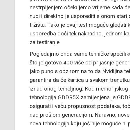
nestrpljenjem očekujemo vrijeme kada će 
nudi i direktno je usporediti s onom starij
tržištu. Tako je ovaj test moguće gledati
usporedba doći tek naknadno, jednom kad
za testiranje.
Pogledajmo onda same tehničke specifik
što je gotovo 400 više od prijašnje gene
jako puno s obzirom na to da Nvidijina te
garantira da će kartica u svakom trenutku
iznad onog temeljnog. Kod memorijskog 
tehnologija GDDR5X zamijenjena je GDD
osigurati i veću propusnost podataka, to
nad prošlom generacijom. Naravno, nove j
nova tehnologija koju još nije moguće ni p