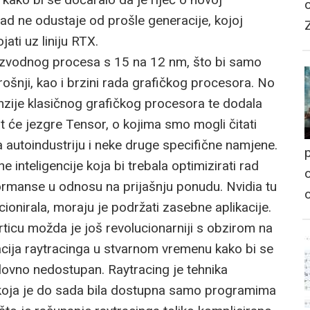
sad ne odustaje od prošle generacije, kojoj
jati uz liniju RTX.
zvodnog procesa s 15 na 12 nm, što bi samo
rošnji, kao i brzini rada grafičkog procesora. No
zije klasičnog grafičkog procesora te dodala
 će jezgre Tensor, o kojima smo mogli čitati
a autoindustriju i neke druge specifične namjene.
p
 inteligencije koja bi trebala optimizirati rad
o
ormanse u odnosu na prijašnju ponudu. Nvidia tu
ionirala, moraju je podržati zasebne aplikacije.
 karticu možda je još revolucionarniji s obzirom na
acija raytracinga u stvarnom vremenu kako bi se
lovno nedostupan. Raytracing je tehnika
ja koja je do sada bila dostupna samo programima