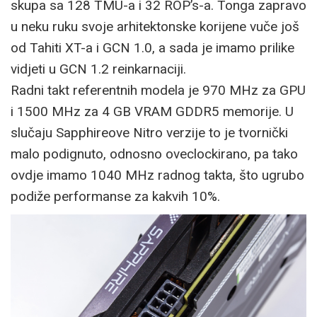
skupa sa 128 TMU-a i 32 ROP’s-a. Tonga zapravo
u neku ruku svoje arhitektonske korijene vuče još
od Tahiti XT-a i GCN 1.0, a sada je imamo prilike
vidjeti u GCN 1.2 reinkarnaciji.
Radni takt referentnih modela je 970 MHz za GPU
i 1500 MHz za 4 GB VRAM GDDR5 memorije. U
slučaju Sapphireove Nitro verzije to je tvornički
malo podignuto, odnosno oveclockirano, pa tako
ovdje imamo 1040 MHz radnog takta, što ugrubo
podiže performanse za kakvih 10%.