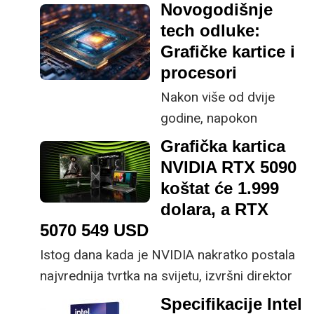
način da vam detaljno
Radeon RX 9070 XT
Novogodišnje
objasnim svoju
koja se temelji na novoj
tech odluke:
situaciju.
naprednoj AMD-ovoj
Grafičke kartice i
arhitekturi RDNA 4.
procesori
AMD s novim karticama
Nakon više od dvije
najavljuje 4k igranje po
godine, napokon
mainstream cijeni.
je došlo vrijeme za
Grafička kartica
Kakve su performanse
novu generaciju
NVIDIA RTX 5090
najmoćnije AMD-ove
grafičkih kartica od
koštat će 1.999
grafičke kartice nove
kojih puno očekujemo,
dolara, a RTX
generacije koja bi
od performansi i novih
5070 549 USD
trebala biti opaka
funkcija do cijene
Istog dana kada je NVIDIA nakratko postala
konkurencija Nvidijinim
najvrednija tvrtka na svijetu, izvršni direktor
RTX 5070 Ti i RTX
Jensen Huang pojavio se na CES 2025
5070 karticama
Specifikacije Intel