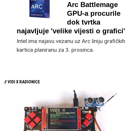
pozornici kako bi najavio dugo očekivanu
Arc Battlemage
Blackwell obitelj grafičkih kartica.
GPU-a procurile
dok tvrtka
najavljuje 'velike vijesti o grafici'
Intel ima najavu vezanu uz Arc liniju grafičkih
kartica planiranu za 3. prosinca.
// VIDI X RADIONICE