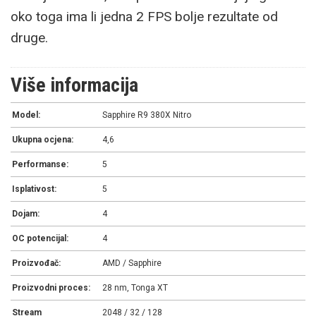
oko toga ima li jedna 2 FPS bolje rezultate od
druge.
Više informacija
Model:
Sapphire R9 380X Nitro
Ukupna ocjena:
4,6
Performanse:
5
Isplativost:
5
Dojam:
4
OC potencijal:
4
Proizvođač:
AMD / Sapphire
Proizvodni proces:
28 nm, Tonga XT
Stream
2048 / 32 / 128