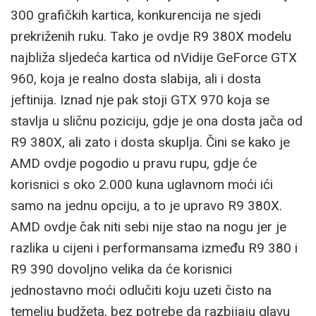
300 grafičkih kartica, konkurencija ne sjedi
prekriženih ruku. Tako je ovdje R9 380X modelu
najbliža sljedeća kartica od nVidije GeForce GTX
960, koja je realno dosta slabija, ali i dosta
jeftinija. Iznad nje pak stoji GTX 970 koja se
stavlja u sličnu poziciju, gdje je ona dosta jača od
R9 380X, ali zato i dosta skuplja. Čini se kako je
AMD ovdje pogodio u pravu rupu, gdje će
korisnici s oko 2.000 kuna uglavnom moći ići
samo na jednu opciju, a to je upravo R9 380X.
AMD ovdje čak niti sebi nije stao na nogu jer je
razlika u cijeni i performansama između R9 380 i
R9 390 dovoljno velika da će korisnici
jednostavno moći odlučiti koju uzeti čisto na
temelju budžeta, bez potrebe da razbijaju glavu