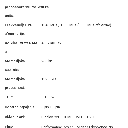
proccesors/ROPs/Texture
units:
Frekvencija GPU-
1040 MHz / 1500 MHz (6000 MHz efektivno)
a/memorije:
Količina i vrsta RAM-
4 GB GDDR5
a:
Memorijska
256-bit
sabirnica:
Memorijska
192 GB/s
propusnost:
TDP:
~ 190 W
Dodatno napajanje:
6-pin + 6-pin
Video izlazi:
DisplayPort + HDMI + DVI-D + DVI-I
Plus:
Performanse, omjer uloženog i dobivenog, tihi i