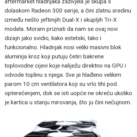
aftermarket hladnjaka zaživjela je skupa s
dolaskom Radeon 300 serije, a čini zlatnu sredinu
između nešto jeftinijih Dual-X i skupljih Tri-X
modela. Moram priznati da nam se ovaj novi
dizajn jako svidio, kako estetski, tako i
funkcionalno. Hladnjak nosi veliki masivni blok
aluminija kroz koji putuju četiri bakrene
toplovodne cijevi koje naliježu direktno na GPU i
odvode toplinu s njega. Sve je hlađeno velikim
parom 10 cm ventilatora koji su vrlo tihi pod
opterećenjem, dok se isti uopće ne okreću ukoliko
je kartica u stanju mirovanja, što ju čini nečujnom.