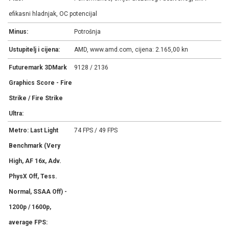
efikasni hladnjak, OC potencijal
Minus:
Potrošnja
Ustupitelj i cijena:
AMD, www.amd.com, cijena: 2.165,00 kn
Futuremark 3DMark
9128 / 2136
Graphics Score - Fire
Strike / Fire Strike
Ultra:
Metro: Last Light
74 FPS / 49 FPS
Benchmark (Very
High, AF 16x, Adv.
PhysX Off, Tess.
Normal, SSAA Off) -
1200p / 1600p,
average FPS: