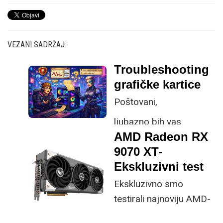
VEZANI SADRŽAJ:
Troubleshooting
grafičke kartice
Poštovani,
ljubazno bih vas
AMD Radeon RX
zamolio za pomoć ili
9070 XT-
savjet vezano uz moj
Ekskluzivni test
problem i unaprijed vas
molim za razumijevanje
Ekskluzivno smo
ako mail bude nešto
testirali najnoviju AMD-
poduži, ali to je jedini
ovu grafičku karticu