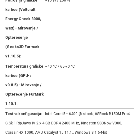
Potrošnja grafičke
~10 W / 200 W
kartice (Voltcraft
Energy Check 3000,
Watt) - Mirovanje /
Opterećenje
(Geeks3D Furmark
v1.10.6):
Temperatura grafičke
~40 °C / 65-70 °C
kartice (GPU-z
v0.8.5) - Mirovanje /
Opterećenje FurMark
1.15.1:
Testna konfiguracija:
Intel Core i5– 6400 @ stock, ASRock B150M Pro4,
G.Skill RipJaws IV 2 x 4 GB DDR4 2400 MHz, Kingston SSDNow V300,
Corsair HX 1000, AMD Catalyst 15.11.1., Windows 8.1 64-bit