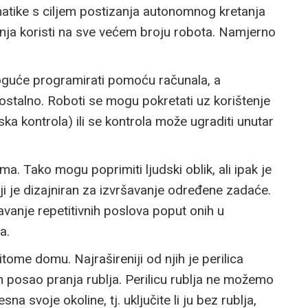
matike s ciljem postizanja autonomnog kretanja
ja koristi na sve većem broju robota. Namjerno
moguće programirati pomoću računala, a
ostalno. Roboti se mogu pokretati uz korištenje
ska kontrola) ili se kontrola može ugraditi unutar
ma. Tako mogu poprimiti ljudski oblik, ali ipak je
ji je dizajniran za izvršavanje određene zadaće.
avanje repetitivnih poslova poput onih u
a.
tome domu. Najrašireniji od njih je perilica
van posao pranja rublja. Perilicu rublja ne možemo
a svoje okoline, tj. uključite li ju bez rublja,