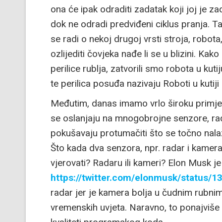
ona će ipak odraditi zadatak koji joj je 
dok ne odradi predviđeni ciklus pranja. 
se radi o nekoj drugoj vrsti stroja, robo
ozlijediti čovjeka nađe li se u blizini. Ka
perilice rublja, zatvorili smo robota u kutij
te perilica posuđa nazivaju Roboti u kutiji
Međutim, danas imamo vrlo široku primjen
se oslanjaju na mnogobrojne senzore, rada
pokušavaju protumačiti što se točno nalazi
Što kada dva senzora, npr. radar i kamer
vjerovati? Radaru ili kameri? Elon Musk je
https://twitter.com/elonmusk/status
radar jer je kamera bolja u čudnim rubnim
vremenskih uvjeta. Naravno, to ponajviše ov