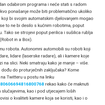
zadan odabirom programa i neće stati s radom
Takvo ponašanje može biti problematično ukoliko
ta, koji bi svojim automatskim djelovanjem mogao
ko se to ne bi desilo s kućnim robotima, poput
u. Tako se strojevi poput perilica i sušilica rublja
 (Robot in a Box).
u robota. Autonomni automobili su roboti koji
re, lidare (laserske radare), ali i kamere koje
 na slici. Neki smatraju kako je manje – više.
a dođu do proturječnih zaključaka? Kome
 na Twitteru u postu na linku
/1380606694816800768
rekao kako će maknuti
 slučajevima, kao i pod utjecajem loših
isi o kvaliteti kamere koja se koristi, kao i o