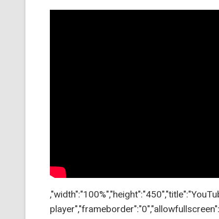
,"width":"100%","height":"450","title":"YouT
player","frameborder":"0","allowfullscreen":