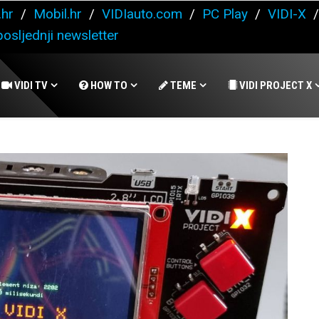
.hr
/
Mobil.hr
/
VIDIauto.com
/
PC Play
/
VIDI-X
osljednji newsletter
VIDI TV
HOW TO
TEME
VIDI PROJECT X