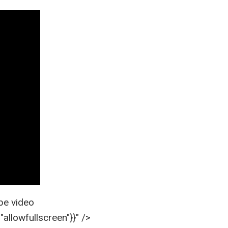
ube video
"allowfullscreen"}}" />