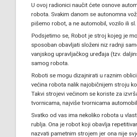
U ovoj radionici naučit ćete osnove auto
robota. Svakim danom se autonomna vožn
pišemo robot, a ne automobil, vozilo ili sl.
Podsjetimo se, Robot je stroj kojeg je 
sposoban obavljati složeni niz radnji sam
vanjskog upravljačkog uređaja (tzv. daljin
samog robota.
Roboti se mogu dizajnirati u raznim oblici
većina robota nalik najobičnijem stroju ko
Takvi strojevi većinom se koriste za izvrš
tvornicama, najviše tvornicama automobil
Svatko od vas ima nekoliko robota u vlasti
rublja. Ona je robot koji obavlja repetiti
nazvati pametnim strojem jer ona nije svjesn