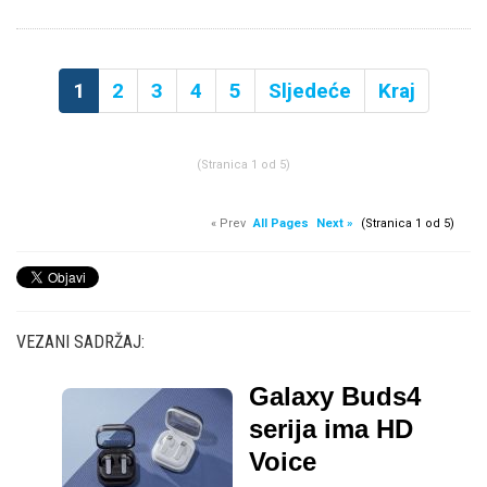
1
2
3
4
5
Sljedeće
Kraj
(Stranica 1 od 5)
« Prev
All Pages
Next »
(Stranica 1 od 5)
VEZANI SADRŽAJ:
Galaxy Buds4
serija ima HD
Voice