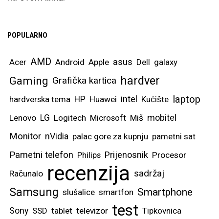
POPULARNO
AMD
asus
Acer
Android
Apple
Dell
galaxy
hardver
Gaming
Grafička kartica
laptop
intel
hardverska tema
HP
Huawei
Kućište
mobitel
Lenovo
LG
Logitech
Microsoft
Miš
Monitor
nVidia
palac gore za kupnju
pametni sat
Pametni telefon
Prijenosnik
Philips
Procesor
recenzija
sadržaj
Računalo
Samsung
Smartphone
slušalice
smartfon
test
Sony
SSD
tablet
televizor
Tipkovnica