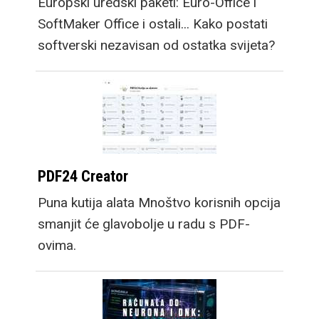
Europski uredski paketi: Euro-Office i
SoftMaker Office i ostali... Kako postati
softverski nezavisan od ostatka svijeta?
PDF24 Creator
Puna kutija alata Mnoštvo korisnih opcija
smanjit će glavobolje u radu s PDF-
ovima.