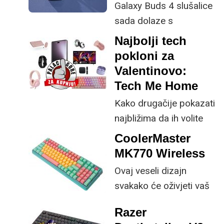
Galaxy Buds 4 slušalice
sada dolaze s
unaprijeđenom
Najbolji tech
kvalitetom poziva i
pokloni za
boljim uklanjanjem
Valentinovo:
pozadinske buke.
Tech Me Home
Kako drugačije pokazati
najbližima da ih volite
nego kupnjom
CoolerMaster
tehnološkog poklona
MK770 Wireless
koji će im svakodnevicu
Ovaj veseli dizajn
učiniti lakšom,
svakako će oživjeti vaš
ugodnijom i
gaming setup, a
zabavnijom?
Razer
CoolerMaster je stisnuo