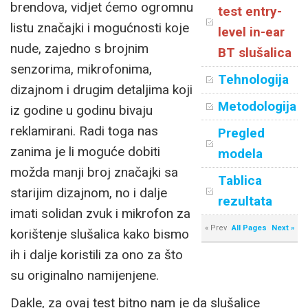
brendova, vidjet ćemo ogromnu
test entry-
listu značajki i mogućnosti koje
level in-ear
nude, zajedno s brojnim
BT slušalica
senzorima, mikrofonima,
Tehnologija
dizajnom i drugim detaljima koji
Metodologija
iz godine u godinu bivaju
reklamirani. Radi toga nas
Pregled
zanima je li moguće dobiti
modela
možda manji broj značajki sa
Tablica
starijim dizajnom, no i dalje
rezultata
imati solidan zvuk i mikrofon za
« Prev
All Pages
Next »
korištenje slušalica kako bismo
ih i dalje koristili za ono za što
su originalno namijenjene.
Dakle, za ovaj test bitno nam je da slušalice