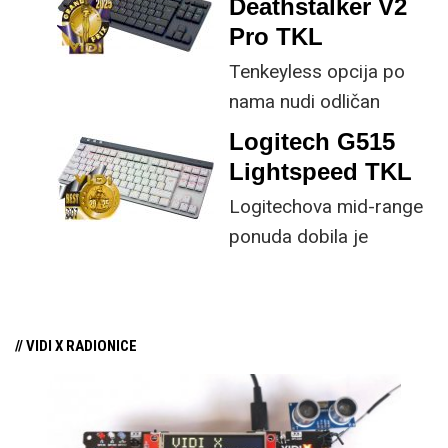
Deathstalker V2
klasičan layout koliko je
Pro TKL
god bilo moguće, bez
Tenkeyless opcija po
žrtvovanja
nama nudi odličan
funkcionalnosti.
kompromis dizajna i
Logitech G515
funkcionalnosti za
Lightspeed TKL
gamere, pa i za one koji
Logitechova mid-range
puno svakodnevno
ponuda dobila je
tipkaju.
impresivnu novu
tipkovnicu koja uzima
sve najbitnije od high-
// VIDI X RADIONICE
end modela.