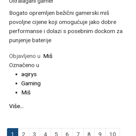
Ultralagani gamer
Bogato opremljen bežični gamerski miš
povoljne cijene koji omogućuje jako dobre
performanse i dolazi s posebnim dockom za
punjenje baterije
Objavljeno u
Miš
Označeno u
aqirys
Gaming
Miš
Više...
1
2
3
4
5
6
7
8
9
10