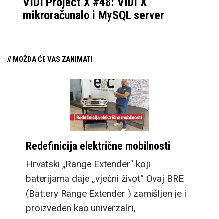
VIDI Project X #48: VIDI X
mikroračunalo i MySQL server
// MOŽDA ĆE VAS ZANIMATI
Redefinicija električne mobilnosti
Hrvatski „Range Extender“ koji
baterijama daje „vječni život“ Ovaj BRE
(Battery Range Extender ) zamišljen je i
proizveden kao univerzalni,