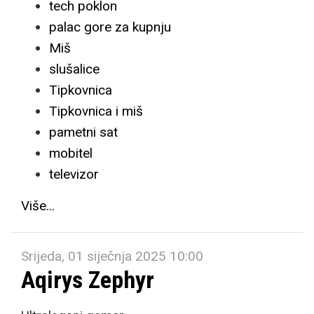
tech poklon
palac gore za kupnju
Miš
slušalice
Tipkovnica
Tipkovnica i miš
pametni sat
mobitel
televizor
Više...
Srijeda, 01 siječnja 2025 10:00
Aqirys Zephyr