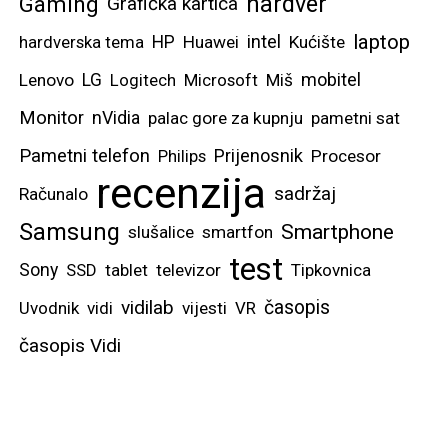
hardver
Gaming
Grafička kartica
laptop
intel
hardverska tema
HP
Huawei
Kućište
mobitel
Lenovo
LG
Logitech
Microsoft
Miš
Monitor
nVidia
palac gore za kupnju
pametni sat
Pametni telefon
Prijenosnik
Philips
Procesor
recenzija
sadržaj
Računalo
Samsung
Smartphone
slušalice
smartfon
test
Sony
SSD
tablet
televizor
Tipkovnica
vidilab
časopis
Uvodnik
vidi
vijesti
VR
časopis Vidi