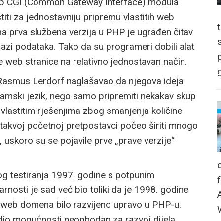
skup CGI (Common Gateway Interface) modula
stiti za jednostavniju pripremu vlastitih web
na prva službena verzija u PHP je ugrađen čitav
 bazi podataka. Tako da su programeri dobili alat
p
ve web stranice na relativno jednostavan način.
g
 Rasmus Lerdorf naglašavao da njegova ideja
ogramski jezik, nego samo pripremiti nekakav skup
vlastitim rješenjima zbog smanjenja količine
takvoj početnoj pretpostavci počeo širiti mnogo
, uskoro su se pojavile prve „prave verzije“
nog testiranja 1997. godine s potpunim
arnosti je sad već bio toliki da je 1998. godine
web domena bilo razvijeno upravo u PHP-u.
o dio mogućnosti neophodan za razvoj dijela