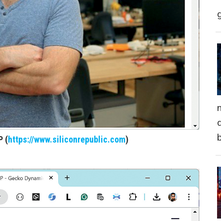
n
d
P (
https://www.siliconrepublic.com
)