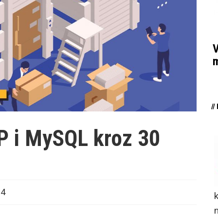
V
m
/
P i MySQL kroz 30
24
n