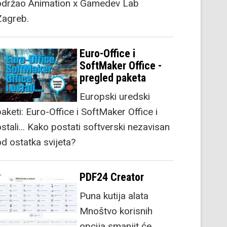
održao Animation x Gamedev Lab
Zagreb.
Euro-Office i
SoftMaker Office -
pregled paketa
Europski uredski
aketi: Euro-Office i SoftMaker Office i
stali... Kako postati softverski nezavisan
od ostatka svijeta?
PDF24 Creator
Puna kutija alata
Mnoštvo korisnih
opcija smanjit će