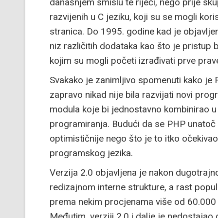
današnjem smislu te riječi, nego prije 
razvijenih u C jeziku, koji su se mogli kori
stranica. Do 1995. godine kad je objavlje
niz različitih dodataka kao što je pristup
kojim su mogli početi izrađivati prve pra
Svakako je zanimljivo spomenuti kako je
zapravo nikad nije bila razvijati novi pr
modula koje bi jednostavno kombinirao u 
programiranja. Budući da se PHP unatoč 
optimističnije nego što je to itko očekivao
programskog jezika.
Verzija 2.0 objavljena je nakon dugotraj
redizajnom interne strukture, a rast popul
prema nekim procjenama više od 60.000 
Međutim, verziji 2.0 i dalje je nedostaja