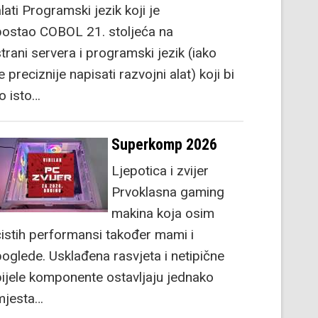
lati Programski jezik koji je
postao COBOL 21. stoljeća na
strani servera i programski jezik (iako
e preciznije napisati razvojni alat) koji bi
to isto…
Superkomp 2026
Ljepotica i zvijer
Prvoklasna gaming
makina koja osim
čistih performansi također mami i
poglede. Usklađena rasvjeta i netipične
bijele komponente ostavljaju jednako
mjesta…