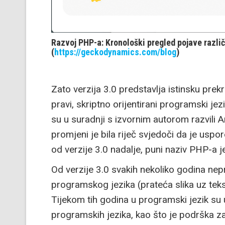
Razvoj PHP-a: Kronološki pregled pojave različi
(
https://geckodynamics.com/blog
)
Zato verzija 3.0 predstavlja istinsku pre
pravi, skriptno orijentirani programski j
su u suradnji s izvornim autorom razvili 
promjeni je bila riječ svjedoči da je usp
od verzije 3.0 nadalje, puni naziv PHP-a
Od verzije 3.0 svakih nekoliko godina nepr
programskog jezika (prateća slika uz tekst
Tijekom tih godina u programski jezik su
programskih jezika, kao što je podrška z