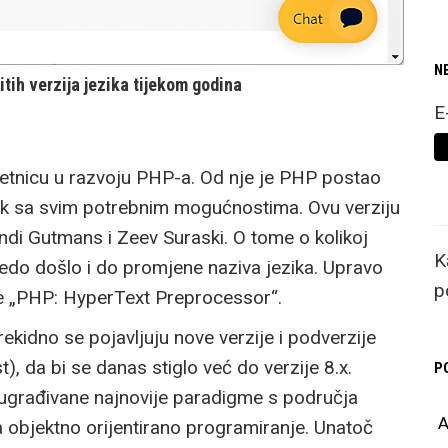
N
tih verzija jezika tijekom godina
E
kretnicu u razvoju PHP-a. Od nje je PHP postao
ezik sa svim potrebnim mogućnostima. Ovu verziju
Andi Gutmans i Zeev Suraski. O tome o kolikoj
K
oredo došlo i do promjene naziva jezika. Upravo
p
 je „PHP: HyperText Preprocessor“.
ekidno se pojavljuju nove verzije i podverzije
), da bi se danas stiglo već do verzije 8.x.
P
 ugrađivane najnovije paradigme s područja
A
a objektno orijentirano programiranje. Unatoč