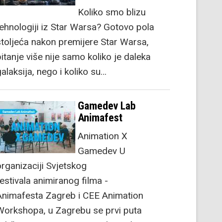
Koliko smo blizu
tehnologiji iz Star Warsa? Gotovo pola
stoljeća nakon premijere Star Warsa,
itanje više nije samo koliko je daleka
alaksija, nego i koliko su…
Gamedev Lab
Animafest
Animation X
Gamedev U
organizaciji Svjetskog
festivala animiranog filma -
Animafesta Zagreb i CEE Animation
Workshopa, u Zagrebu se prvi puta