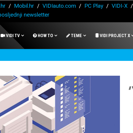
.hr
/
Mobil.hr
/
VIDIauto.com
/
PC Play
/
VIDI-X
osljednji newsletter
VIDI TV
HOW TO
TEME
VIDI PROJECT X
//