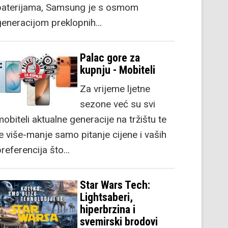
baterijama, Samsung je s osmom
generacijom preklopnih…
Palac gore za
kupnju - Mobiteli
Za vrijeme ljetne
sezone već su svi
obiteli aktualne generacije na tržištu te
je više-manje samo pitanje cijene i vaših
preferencija što…
Star Wars Tech:
Lightsaberi,
hiperbrzina i
svemirski brodovi