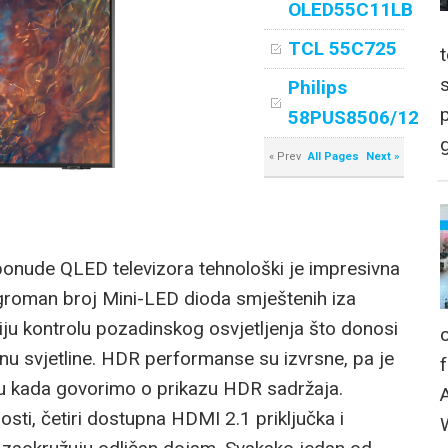
OLED55C11LB
TCL 55C725
Philips
p
58PUS8506/12
g
« Prev
All Pages
Next »
nude QLED televizora tehnološki je impresivna
Ogroman broj Mini-LED dioda smještenih iza
u kontrolu pozadinskog osvjetljenja što donosi
nu svjetline. HDR performanse su izvrsne, pa je
štu kada govorimo o prikazu HDR sadržaja.
sti, četiri dostupna HDMI 2.1 priključka i