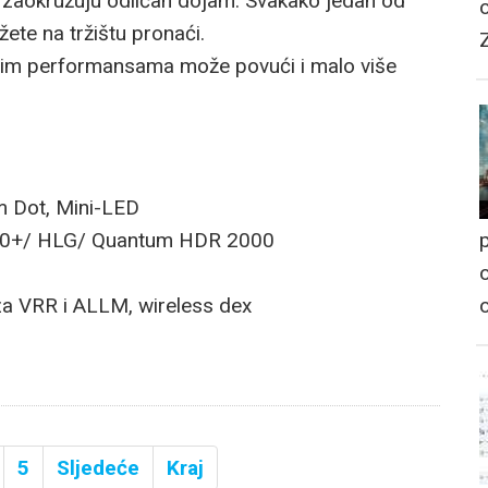
 zaokružuju odličan dojam. Svakako jedan od
ete na tržištu pronaći.
vnim performansama može povući i malo više
 Dot, Mini-LED
p
0+/ HLG/ Quantum HDR 2000
o
za VRR i ALLM, wireless dex
5
Sljedeće
Kraj