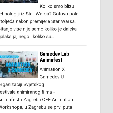
Koliko smo blizu
tehnologiji iz Star Warsa? Gotovo pola
stoljeća nakon premijere Star Warsa,
itanje više nije samo koliko je daleka
alaksija, nego i koliko su…
Gamedev Lab
Animafest
Animation X
Gamedev U
organizaciji Svjetskog
festivala animiranog filma -
Animafesta Zagreb i CEE Animation
Workshopa, u Zagrebu se prvi puta