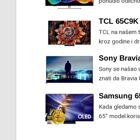
ponuditi odlično
cijeni.
TCL 65C9K
TCL na našem tr
kroz godine i d
njegovi flagship 
Sony Bravia
Sony se našao u 
znati da Bravia 
prilagođava svojo
Samsung 6
Kada gledamo sp
65” model koris
imaju LG WOLED