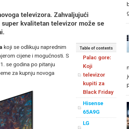
novoga televizora. Zahvaljujući
 super kvalitetan televizor može se
i.
a
koji se odlikuju naprednim
Table of contents
mjerom cijene i mogućnosti. S
Palac gore:
1. se godina po pitanju
Koji
m
rijeme za kupnju novoga
televizor
kupiti za
Black Friday
Hisense
65A9G
LG