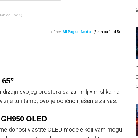
tranica 1 od 5)
« Prev
All Pages
Next »
(Stranica 1 od 5)
n
d
 65”
i dizajn svojeg prostora sa zanimljivim slikama,
vizije tu i tamo, ovo je odlično rješenje za vas.
5 GH950 OLED
ime donosi vlastite OLED modele koji vam mogu