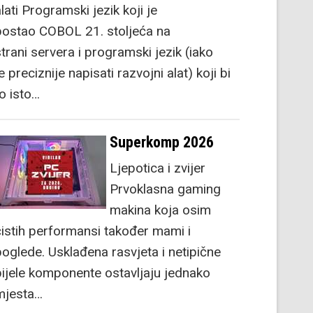
lati Programski jezik koji je
postao COBOL 21. stoljeća na
strani servera i programski jezik (iako
e preciznije napisati razvojni alat) koji bi
to isto…
Superkomp 2026
Ljepotica i zvijer
Prvoklasna gaming
makina koja osim
čistih performansi također mami i
poglede. Usklađena rasvjeta i netipične
bijele komponente ostavljaju jednako
mjesta…