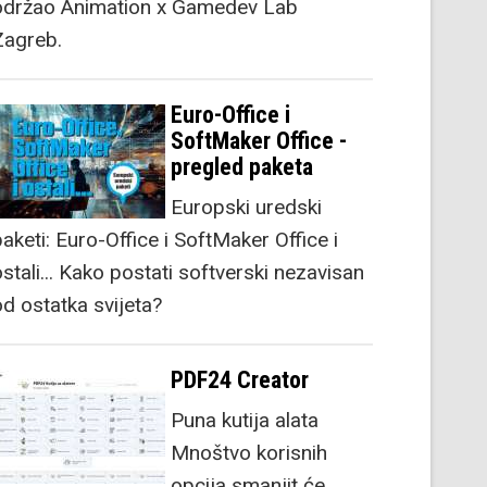
održao Animation x Gamedev Lab
Zagreb.
Euro-Office i
SoftMaker Office -
pregled paketa
Europski uredski
aketi: Euro-Office i SoftMaker Office i
stali... Kako postati softverski nezavisan
od ostatka svijeta?
PDF24 Creator
Puna kutija alata
Mnoštvo korisnih
opcija smanjit će