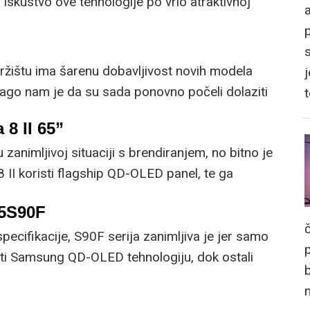
 iskustvo ove tehnologije po vrlo atraktivnoj
a
žištu ima šarenu dobavljivost novih modela
j
rago nam je da su sada ponovno počeli dolaziti
televizori.
 8 II 65”
zanimljivoj situaciji s brendiranjem, no bitno je
8 II koristi flagship QD-OLED panel, te ga
j viziji televizora.
5S90F
ecifikacije, S90F serija zanimljiva je jer samo
ti Samsung QD-OLED tehnologiju, dok ostali
 panele.