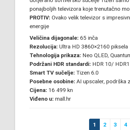
dotjerano softversko sučelje Tizen samo
ponajboljih televizora koje trenutačno mož
PROTIV:
Ovako velik televizor s impresi
energije
Veličina dijagonale:
65 inča
Rezolucija:
Ultra HD 3860×2160 piksela
Tehnologija prikaza:
Neo QLED, Quantum
Podržani HDR standardi:
HDR 10/ HDR1
Smart TV sučelje:
Tizen 6.0
Posebne osobine:
AI upscaler, podrška 
Cijena:
16 499 kn
Viđeno u:
mall.hr
1
2
3
4