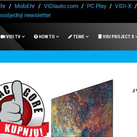
.hr
/
Mobil.hr
/
VIDIauto.com
/
PC Play
/
VIDI-X
osljednji newsletter
VIDI TV
HOW TO
TEME
VIDI PROJECT X
//