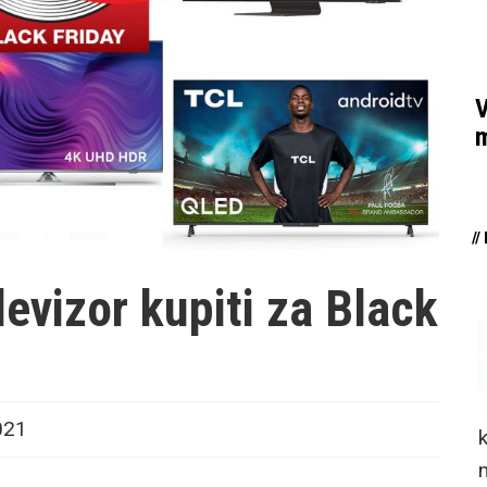
V
m
/
levizor kupiti za Black
021
n