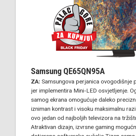
Samsung QE65QN95A
ZA:
Samsungova perjanica ovogodišnje po
jer implementira Mini-LED osvjetljenje. 
samog ekrana omogućuje daleko preciznij
izniman kontrast i visoku maksimalnu razi
ovo jedan od najboljih televizora na trži
Atraktivan dizajn, izvrsne gaming mogućno