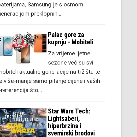
baterijama, Samsung je s osmom
generacijom preklopnih…
Palac gore za
kupnju - Mobiteli
Za vrijeme ljetne
sezone već su svi
obiteli aktualne generacije na tržištu te
je više-manje samo pitanje cijene i vaših
preferencija što…
Star Wars Tech:
Lightsaberi,
hiperbrzina i
svemirski brodovi