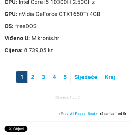
CPU:
Intel Core i5 10300H 2.50GHz
GPU:
nVidia GeForce GTX1650Ti 4GB
OS:
freeDOS
Viđeno U:
Mikronis.hr
Cijena:
8.739,05 kn
1
2
3
4
5
Sljedeće
Kraj
(Stranica 1 od 5)
« Prev
All Pages
Next »
(Stranica 1 od 5)