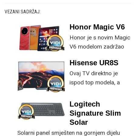
VEZANI SADRŽAJ:
Honor Magic V6
Honor je s novim Magic
V6 modelom zadržao
provjerene
Hisense UR8S
specifikacije, no
Ovaj TV direktno je
istovremeno
ispod top modela, a
implementirao
prednost mu je što za
nadogradnje koje su
male ustupke možete
ključne svakom
Logitech
osjetno uštedjeti pri
korisniku.
Signature Slim
kupnji.
Solar
Solarni panel smješten na gornjem dijelu