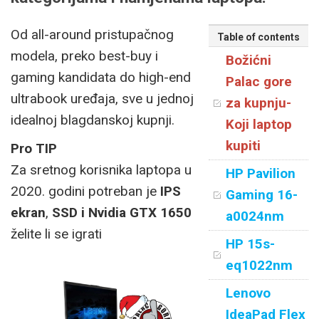
Od all-around pristupačnog
Table of contents
modela, preko best-buy i
Božićni
gaming kandidata do high-end
Palac gore
ultrabook uređaja, sve u jednoj
za kupnju-
idealnoj blagdanskoj kupnji.
Koji laptop
kupiti
Pro TIP
Za sretnog korisnika laptopa u
HP Pavilion
2020. godini potreban je
IPS
Gaming 16-
ekran
,
SSD i Nvidia GTX 1650
a0024nm
želite li se igrati
HP 15s-
eq1022nm
Lenovo
IdeaPad Flex