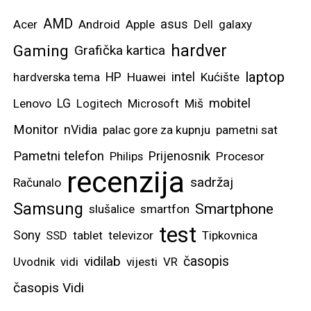
AMD
asus
Acer
Android
Apple
Dell
galaxy
hardver
Gaming
Grafička kartica
laptop
intel
hardverska tema
HP
Huawei
Kućište
mobitel
Lenovo
LG
Logitech
Microsoft
Miš
Monitor
nVidia
palac gore za kupnju
pametni sat
Pametni telefon
Prijenosnik
Philips
Procesor
recenzija
sadržaj
Računalo
Samsung
Smartphone
slušalice
smartfon
test
Sony
SSD
tablet
televizor
Tipkovnica
vidilab
časopis
Uvodnik
vidi
vijesti
VR
časopis Vidi