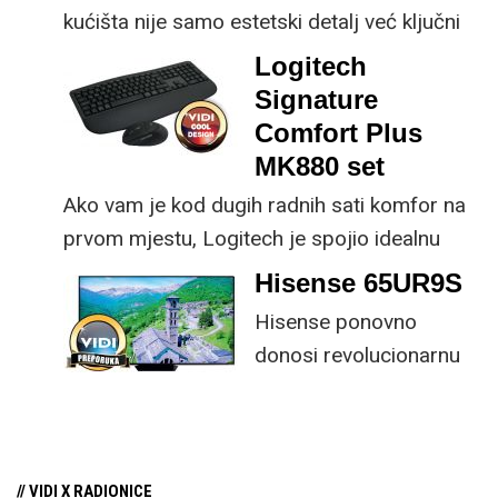
kućišta nije samo estetski detalj već ključni
dio koncepta ovog proizvoda, jer koristi
Logitech
energiju prirodnog ili umjetnog svjetla za
Signature
rad.
Comfort Plus
MK880 set
Ako vam je kod dugih radnih sati komfor na
prvom mjestu, Logitech je spojio idealnu
kombinaciju tipkovnice i miša s naprednim
Hisense 65UR9S
funkcijama.
Hisense ponovno
donosi revolucionarnu
tehnologiju na tržište
samo par mjeseci od
njezina predstavljanja.
// VIDI X RADIONICE