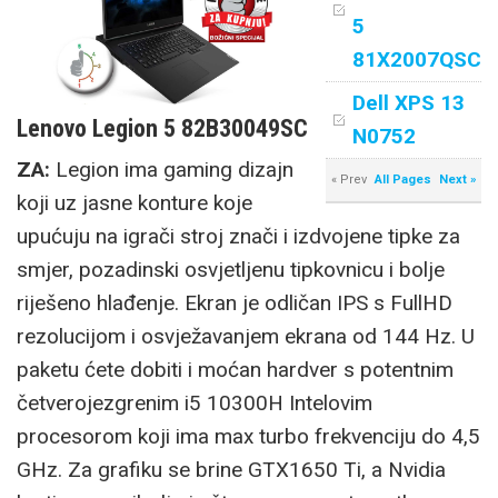
5
81X2007QSC
Dell XPS 13
Lenovo Legion 5 82B30049SC
N0752
ZA:
Legion ima gaming dizajn
« Prev
All Pages
Next »
koji uz jasne konture koje
upućuju na igrači stroj znači i izdvojene tipke za
smjer, pozadinski osvjetljenu tipkovnicu i bolje
riješeno hlađenje. Ekran je odličan IPS s FullHD
rezolucijom i osvježavanjem ekrana od 144 Hz. U
paketu ćete dobiti i moćan hardver s potentnim
četverojezgrenim i5 10300H Intelovim
procesorom koji ima max turbo frekvenciju do 4,5
GHz. Za grafiku se brine GTX1650 Ti, a Nvidia