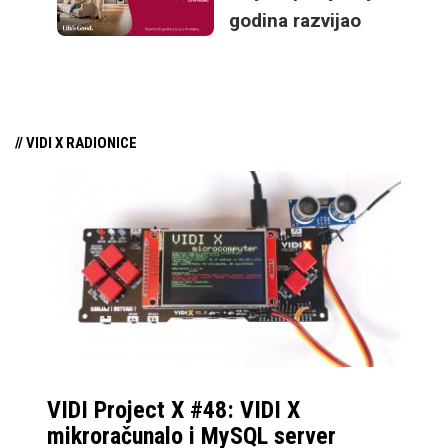
cijenu, kao i
godina razvijao
ekstremnu plastičnost
inovacije koje nisu
tržišta koje više nije
same sebi svrha, nego
spremno toliko
služe čovjeku.
eksperimentirati kao u
// VIDI X RADIONICE
“starim danima”. No,
sa konzistentnim
ažuriranjima i
podrškom ovoj formi
uređaja, Samsung je
postao standard kojem
se drugi prilagođavaju,
sa najboljom
softverskom
VIDI Project X #48: VIDI X
prilagodbom za
mikroračunalo i MySQL server