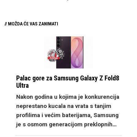
profesionalan rad, ali i
uživanje u multimediji.
Ove godine imamo
// MOŽDA ĆE VAS ZANIMATI
nešto novosti,
promjene koje bi
mogle zainteresirati
potencijalne kupce
preklopnog mobitela
Palac gore za Samsung Galaxy Z Fold8
koji se možda nisu
Ultra
pronašli kod manjeg
Nakon godina u kojima je konkurencija
Flip modela, a veći
neprestano kucala na vrata s tanjim
Fold cilja na
profilima i većim baterijama, Samsung
multitasking kojim se
je s osmom generacijom preklopnih…
oni ne bave. Tako je
došlo do promjene u