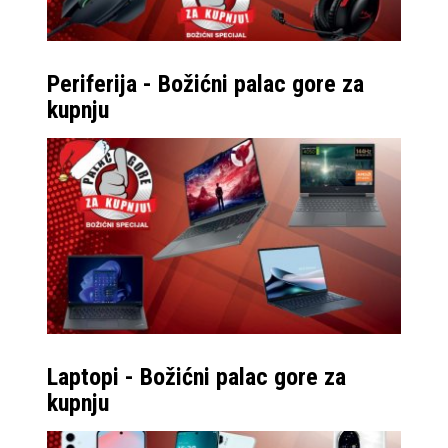
također ovim
pristupom umanjio
“udubljenje” po sredini
Periferija - Božićni palac gore za
kupnju
zaslona koje se
direktnim gledanjem u
zaslon ne vidi, te ćete
ga morati tražiti pod
ekstremnijim kutovima
gledanja.
Ovako rasklopljen,
mobitel ima debljinu
od svega 4,1 mm,
Laptopi - Božićni palac gore za
odnosno malo je tanji
kupnju
od prošlogodišnjeg