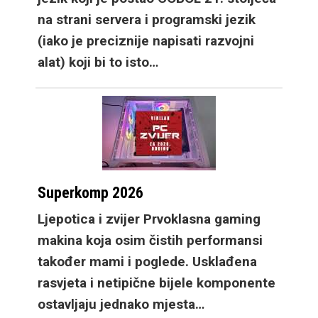
osigurava cjelodnevnu
na strani servera i programski jezik
bateriju sa vrlo
(iako je preciznije napisati razvojni
robusnim i svestranim
alat) koji bi to isto…
Google WearOS 7
sustavom i njihovom
OneUI 9
optimizacijom. Galaxy
Watch Ultra2 osim
velike baterije sada
Superkomp 2026
ima i brzo punjenje, a
novi dizajn omogućuje
Ljepotica i zvijer Prvoklasna gaming
i daleko veću 100m
makina koja osim čistih performansi
vodootpornost pa je
također mami i poglede. Usklađena
spreman za ronjenje,
rasvjeta i netipične bijele komponente
asistirajući u učenju
ostavljaju jednako mjesta…