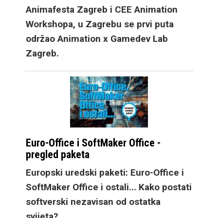
Animafesta Zagreb i CEE Animation
laptopima kao i office
Workshopa, u Zagrebu se prvi puta
monitorima. U ruci je
održao Animation x Gamedev Lab
nešto širi i od
Zagreb.
standardnih mobitela,
a nesvakidašnji dizajn
brzo nam je prirastao
srcu. No, prava
prednost vidi se kada
otklopite novi Galaxy
Euro-Office i SoftMaker Office -
Fold8 jer dobivate
pregled paketa
dobro poznat 4: 3
Europski uredski paketi: Euro-Office i
omjer stranica, idealan
SoftMaker Office i ostali... Kako postati
za scrollanje webom,
softverski nezavisan od ostatka
lako prilagodljiv za
svijeta?
društvene mreže, a