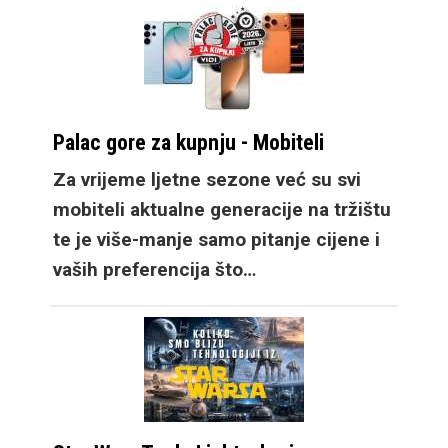
lineupu ove godine te
tradicionalan Flip
zadržava dizajn po
kojem je postao
poznat, uz niz
Palac gore za kupnju - Mobiteli
poboljšanja kakve već
Za vrijeme ljetne sezone već su svi
očekujemo za
mobiteli aktualne generacije na tržištu
godišnju nadogradnju.
te je više-manje samo pitanje cijene i
Zatim dosadašnji Fold
vaših preferencija što…
model postaje Fold
Ultra, također
donoseći nadogradnje,
no zadržavajući
dosadašnju
funkcionalnost s