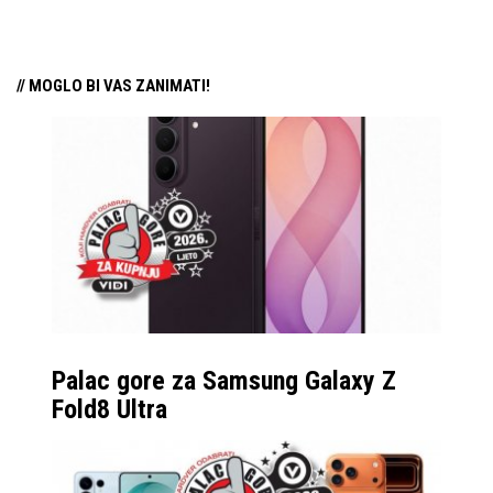
kao i ozbiljnijem
praćenju detalja
svakog zarona.
// MOGLO BI VAS ZANIMATI!
Pogledajmo sada što
sve nude uređaji u
malo više detalja.
Novi flagship preklopni
mobitel sada nosi ime
Samsung Galaxy Z
Fold8 Ultra zadržava
Palac gore za Samsung Galaxy Z
postojeći format,
Fold8 Ultra
odnosno unutarnji
otklopljeni zaslon
zadržava omjer