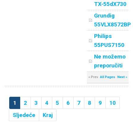
TX-55dX730
Grundig
55VLX8572BP
Philips
55PUS7150
Ne možemo
preporučiti
« Prev
All Pages
Next »
1
2
3
4
5
6
7
8
9
10
Sljedeće
Kraj