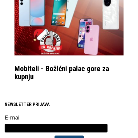
modela. Jedan pogled
iz kuta i odmah nam
postaje jasno da će
slijedeća prepreka biti
sam dizajn USB-C
otvora, koji je očiti
limit debljine mobitela
trenutne generacije.
Mobiteli - Božićni palac gore za
Obrub zaslona i dalje
kupnju
je plastičan te štiti
sam unutarnji zaslon
od preklapanja,
NEWSLETTER PRIJAVA
odnosno sitnih mrvica
E-mail
koje bi ga mogle
oštetiti kada bi se