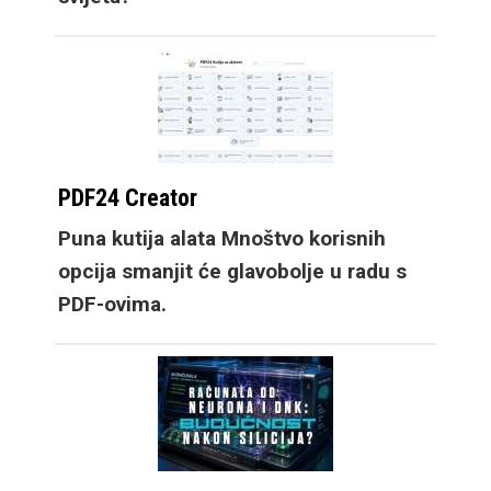
također multimedija
može pokriti puno veći
postotak zaslona, tako
da iako je na prvu
manji od novog Fold8
PDF24 Creator
Ultra modela, video
sadržaj na njemu je
Puna kutija alata Mnoštvo korisnih
gotovo iste veličine,
opcija smanjit će glavobolje u radu s
dok croppanje za
PDF-ovima.
dobivanje fullscreen
iskustva reže vrlo mali
postotak videa.
Osim mobitela,