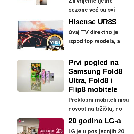
Za vrijeme ljetne
Samsung je s osmom
sezone već su svi
generacijom
mobiteli aktualne
Hisense UR8S
preklopnih uređaja
generacije na tržištu
odlučio poboljšati
Ovaj TV direktno je
te je više-manje samo
ključne specifikacije.
ispod top modela, a
pitanje cijene i vaših
prednost mu je što za
preferencija što želite
male ustupke možete
Prvi pogled na
kupiti.
osjetno uštedjeti pri
Samsung Fold8
kupnji.
Ultra, Fold8 i
Flip8 mobitele
Preklopni mobiteli nisu
novost na tržištu, no
svakako su niša s
20 godina LG-a
obzirom na svoju
LG je u posljednjih 20