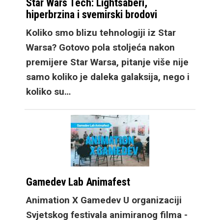
Star Wars Tech: Lightsaberi,
vrhunskim setom
hiperbrzina i svemirski brodovi
kamera.
Koliko smo blizu tehnologiji iz Star
Warsa? Gotovo pola stoljeća nakon
premijere Star Warsa, pitanje više nije
samo koliko je daleka galaksija, nego i
koliko su…
Ovdje je sada i treći
model, Galaxy Z Fold8
koji donosi potpuno
novi format gledanja.
Taktički je dizajniran
Gamedev Lab Animafest
da vanjski zaslon ima
Animation X Gamedev U organizaciji
omjere stranica 16:10,
Svjetskog festivala animiranog filma -
nalik modernim