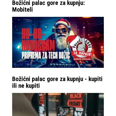
Božićni palac gore za kupnju:
optimiziran je i za
Mobiteli
prikaz tri različite
aplikacije, a za one
najekstremnije,
možete i četvrtu
otvoriti kao lebdeći
prozor.
Božićni palac gore za kupnju - kupiti
ili ne kupiti
Možda na zaslonu
samog Fold8 Ultra