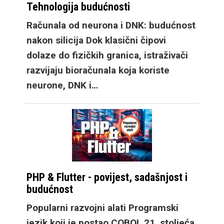
Samsung predstavlja i
Tehnologija budućnosti
nove satove, Galaxy
Računala od neurona i DNK: budućnost
Watch9, kao i premium
nakon silicija Dok klasični čipovi
opciju, Galaxy Watch
dolaze do fizičkih granica, istraživači
Ultra2. Osim većih
razvijaju bioračunala koja koriste
baterija koje
neurone, DNK i…
omogućuju dulje
trajanje bez punjača,
prelazak na
Snapdragon Wear Elite
platformu donosi velik
skok u performansama
PHP & Flutter - povijest, sadašnjost i
sustava. Samsung
budućnost
Galaxy Watch9 dolazi
Popularni razvojni alati Programski
u dvije veličine, a
jezik koji je postao COBOL 21. stoljeća