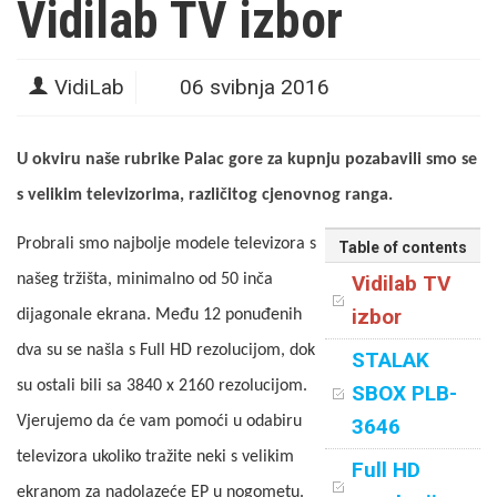
Vidilab TV izbor
VidiLab
06 svibnja 2016
U okviru naše rubrike Palac gore za kupnju pozabavili smo se
s velikim televizorima, različitog cjenovnog ranga.
Probrali smo najbolje modele televizora s
Table of contents
našeg tržišta, minimalno od 50 inča
Vidilab TV
izbor
dijagonale ekrana. Među 12 ponuđenih
dva su se našla s Full HD rezolucijom, dok
STALAK
su ostali bili sa 3840 x 2160 rezolucijom.
SBOX PLB-
Vjerujemo da će vam pomoći u odabiru
3646
televizora ukoliko tražite neki s velikim
Full HD
ekranom za nadolazeće EP u nogometu.