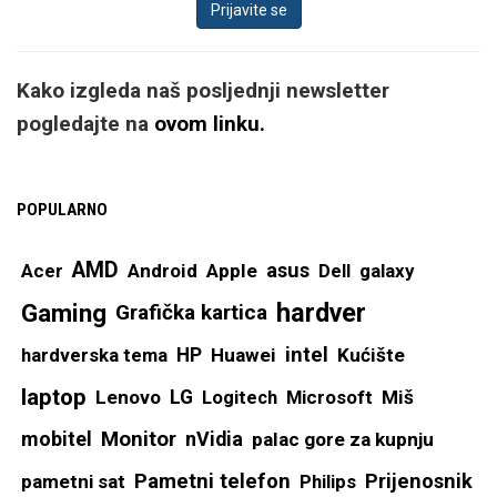
zaslon zapravo spojio.
S vanjske strane
imamo također
Kako izgleda naš posljednji newsletter
prepoznatljiv zaslon
pogledajte na
ovom linku.
na kojem ostaje
dosadašnja rezolucija
od 1080 x 2520
POPULARNO
piksela.
AMD
asus
Acer
Android
Apple
Dell
galaxy
hardver
Gaming
Grafička kartica
intel
hardverska tema
HP
Huawei
Kućište
laptop
Lenovo
LG
Logitech
Microsoft
Miš
mobitel
Monitor
nVidia
palac gore za kupnju
Nešto je uži od
mainstream mobitela,
Pametni telefon
Prijenosnik
pametni sat
Philips