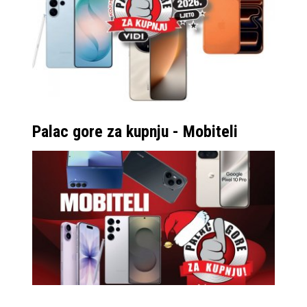
stranica i dijagonalu
od impresivnih 8”.
Samsung ističe kako je
dizajn ovog modela
kreiran specifično za
multitasking i rad
Palac gore za kupnju - Mobiteli
primjerice u office
aplikacijama, gdje
možete bez problema
imati otvorena dva
dokumenta, pisati
bilješke ili čak cijele
tekstove, uređivati
tablice, itd. Samsung
OneUI sustav