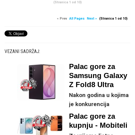
(Stranica 1 od 10)
« Prev
All Pages
Next »
(Stranica 1 od 10)
VEZANI SADRŽAJ:
Palac gore za
Samsung Galaxy
Z Fold8 Ultra
Nakon godina u kojima
je konkurencija
neprestano kucala na
Palac gore za
vrata s tanjim profilima
kupnju - Mobiteli
i većim baterijama,