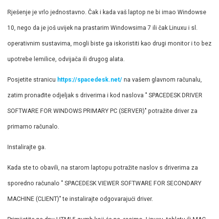
Rješenje je vrlo jednostavno. Čak i kada vaš laptop ne bi imao Windowse
10, nego da je još uvijek na prastarim Windowsima 7 ili čak Linuxu i sl.
operativnim sustavima, mogli biste ga iskoristiti kao drugi monitor i to bez
upotrebe lemilice, odvijača ili drugog alata.
Posjetite stranicu
https://spacedesk.net/
na vašem glavnom računalu,
zatim pronađite odjeljak s driverima i kod naslova " SPACEDESK DRIVER
SOFTWARE FOR WINDOWS PRIMARY PC (SERVER)" potražite driver za
primarno računalo.
Instalirajte ga.
Kada ste to obavili, na starom laptopu potražite naslov s driverima za
sporedno računalo " SPACEDESK VIEWER SOFTWARE FOR SECONDARY
MACHINE (CLIENT)" te instalirajte odgovarajući driver.