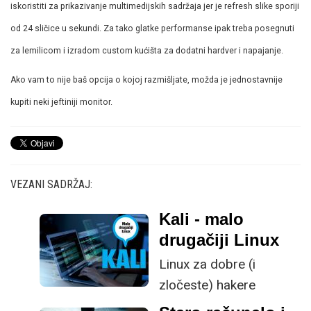
iskoristiti za prikazivanje multimedijskih sadržaja jer je refresh slike sporiji
od 24 sličice u sekundi. Za tako glatke performanse ipak treba posegnuti
za lemilicom i izradom custom kućišta za dodatni hardver i napajanje.
Ako vam to nije baš opcija o kojoj razmišljate, možda je jednostavnije
kupiti neki jeftiniji monitor.
VEZANI SADRŽAJ:
Kali - malo
drugačiji Linux
Linux za dobre (i
zločeste) hakere
pomoću kojeg