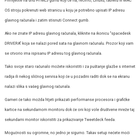
Primijetite na dnu HTML5 gumb koji će na, recimo, Linuxu, tabletu ili MAC
OS stroju pokrenuti web stranicu u koju je potrebno upisati IP adresu
glavnog računala i zatim stisnuti Connect gumb.
Ako ne znate IP adresu glavnog računala, kliknite na ikonicu "spacedesk
DRIVERA" koja se nalazi pored sata na glavnom računalu. Prozor koji vam
se otvorio ima ispisanu IP adresu tog glavnog računala.
Tako svoje staro računalo možete iskoristiti i za puštanje glazbe s internet
radija ili nekog sličnog servisa koji će u pozadini raditi dok se na ekranu
nalazi slika s vašeg glavnog računala.
Gameri će tako možda htjeti prikazati performanse procesora i grafičke
kartice na sekundarnom monitoru dok će oni koji vole društvene mreže taj
sekundarni monitor iskoristiti za prikazivanje Tweetdeck feeda.
Mogućnosti su ogromne, no jedno je sigurno. Takav setup nećete moći