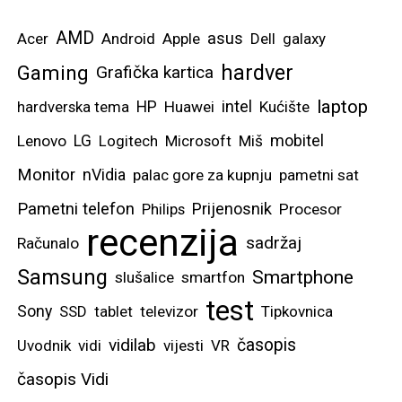
AMD
asus
Acer
Android
Apple
Dell
galaxy
hardver
Gaming
Grafička kartica
laptop
intel
hardverska tema
HP
Huawei
Kućište
mobitel
Lenovo
LG
Logitech
Microsoft
Miš
Monitor
nVidia
palac gore za kupnju
pametni sat
Pametni telefon
Prijenosnik
Philips
Procesor
recenzija
sadržaj
Računalo
Samsung
Smartphone
slušalice
smartfon
test
Sony
SSD
tablet
televizor
Tipkovnica
vidilab
časopis
Uvodnik
vidi
vijesti
VR
časopis Vidi