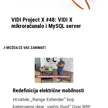
Lijep pozdrav,
Zoran
VIDI Project X #48: VIDI X
mikroračunalo i MySQL server
// MOŽDA ĆE VAS ZANIMATI
Redefinicija električne mobilnosti
Hrvatski „Range Extender“ koji
baterijama daje „vječni život“ Ovaj BRE