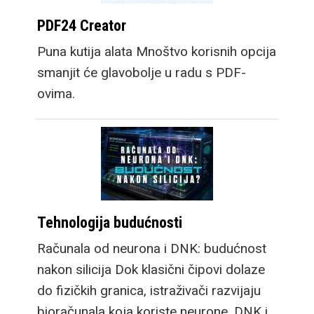
nove satove, Galaxy
PDF24 Creator
Watch9, kao i premium
Puna kutija alata Mnoštvo korisnih opcija
opciju, Galaxy Watch
smanjit će glavobolje u radu s PDF-
Ultra2. Osim većih
ovima.
baterija koje omogućuju
dulje trajanje bez
punjača, prelazak na
Snapdragon Wear Elite
platformu donosi velik
skok u performansama
Tehnologija budućnosti
sustava. Samsung
Galaxy Watch9 dolazi u
Računala od neurona i DNK: budućnost
dvije veličine, a
nakon silicija Dok klasični čipovi dolaze
osigurava cjelodnevnu
do fizičkih granica, istraživači razvijaju
bateriju sa vrlo
bioračunala koja koriste neurone, DNK i…