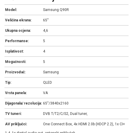
Model:
Samsung Q90R
Veličina ekrana:
65''
Ukupna ocjena:
4,6
Performanse:
5
Isplativost:
4
Mogućnosti:
5
Proizvođač:
Samsung
Tip:
QLED
Vrsta panela:
VA
Dijagonala/ rezolucija:
65''/3840x2160
TV tuneri:
DVB T/T2/C/S2, Dual tuner,
AV priključci:
One Connect Box, 4x HDMI 2.0b (HDCP 2.2), 1x CI+