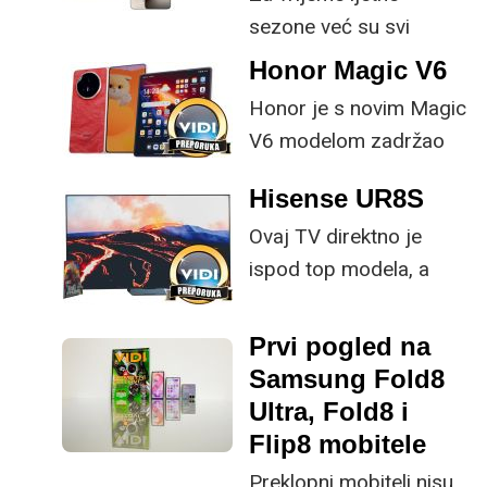
Samsung je s osmom
sezone već su svi
generacijom preklopnih
mobiteli aktualne
Honor Magic V6
uređaja odlučio
generacije na tržištu te
poboljšati ključne
Honor je s novim Magic
je više-manje samo
specifikacije.
V6 modelom zadržao
pitanje cijene i vaših
provjerene
preferencija što želite
Hisense UR8S
specifikacije, no
kupiti.
Ovaj TV direktno je
istovremeno
ispod top modela, a
implementirao
prednost mu je što za
nadogradnje koje su
male ustupke možete
ključne svakom
Prvi pogled na
osjetno uštedjeti pri
korisniku.
Samsung Fold8
kupnji.
Ultra, Fold8 i
Flip8 mobitele
Preklopni mobiteli nisu