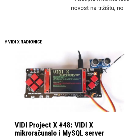
novost na tržištu, no
svakako su niša s
obzirom na svoju
cijenu, kao i ekstremnu
// VIDI X RADIONICE
plastičnost tržišta koje
više nije spremno toliko
eksperimentirati kao u
“starim danima”. No, sa
konzistentnim
ažuriranjima i podrškom
ovoj formi uređaja,
Samsung je postao
standard kojem se
VIDI Project X #48: VIDI X
drugi prilagođavaju, sa
mikroračunalo i MySQL server
najboljom softverskom