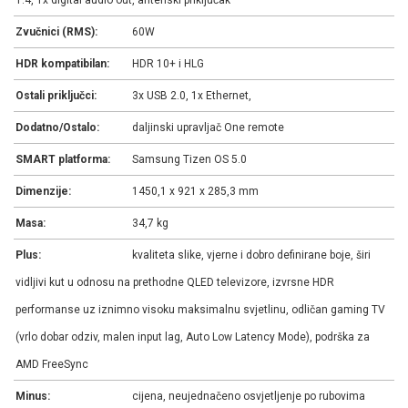
1.4, 1x digital audio out, antenski priključak
Zvučnici (RMS):
60W
HDR kompatibilan:
HDR 10+ i HLG
Ostali priključci:
3x USB 2.0, 1x Ethernet,
Dodatno/Ostalo:
daljinski upravljač One remote
SMART platforma:
Samsung Tizen OS 5.0
Dimenzije:
1450,1 x 921 x 285,3 mm
Masa:
34,7 kg
Plus:
kvaliteta slike, vjerne i dobro definirane boje, širi
vidljivi kut u odnosu na prethodne QLED televizore, izvrsne HDR
performanse uz iznimno visoku maksimalnu svjetlinu, odličan gaming TV
(vrlo dobar odziv, malen input lag, Auto Low Latency Mode), podrška za
AMD FreeSync
Minus:
cijena, neujednačeno osvjetljenje po rubovima