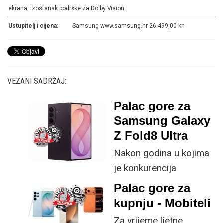
ekrana, izostanak podrške za Dolby Vision
Ustupitelj i cijena:
Samsung www.samsung.hr 26.499,00 kn
VEZANI SADRŽAJ:
Palac gore za
Samsung Galaxy
Z Fold8 Ultra
Nakon godina u kojima
je konkurencija
neprestano kucala na
Palac gore za
vrata s tanjim profilima i
kupnju - Mobiteli
većim baterijama,
Za vrijeme ljetne