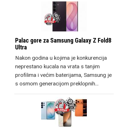
Tako je došlo do
promjene u lineupu ove
godine te tradicionalan
Flip zadržava dizajn po
kojem je postao poznat,
Palac gore za Samsung Galaxy Z Fold8
uz niz poboljšanja
Ultra
kakve već očekujemo
Nakon godina u kojima je konkurencija
za godišnju
neprestano kucala na vrata s tanjim
nadogradnju. Zatim
profilima i većim baterijama, Samsung je
dosadašnji Fold model
s osmom generacijom preklopnih…
postaje Fold Ultra,
također donoseći
nadogradnje, no
zadržavajući
dosadašnju