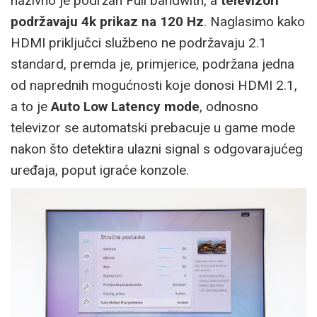
nazivno je podržan Full bandwith, a
televizori
podržavaju 4k prikaz na 120 Hz
. Naglasimo kako
HDMI priključci službeno ne podržavaju 2.1
standard, premda je, primjerice, podržana jedna
od naprednih mogućnosti koje donosi HDMI 2.1,
a to je
Auto Low Latency mode
, odnosno
televizor se automatski prebacuje u game mode
nakon što detektira ulazni signal s odgovarajućeg
uređaja, poput igraće konzole.