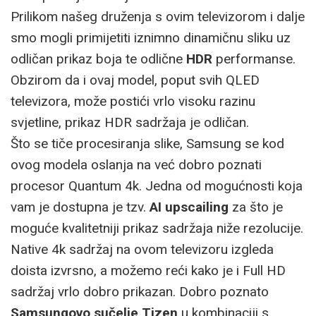
Prilikom našeg druženja s ovim televizorom i dalje
smo mogli primijetiti iznimno dinamičnu sliku uz
odličan prikaz boja te odlične
HDR
performanse.
Obzirom da i ovaj model, poput svih QLED
televizora, može postići vrlo visoku razinu
svjetline, prikaz HDR sadržaja je odličan.
Što se tiče procesiranja slike, Samsung se kod
ovog modela oslanja na već dobro poznati
procesor Quantum 4k. Jedna od mogućnosti koja
vam je dostupna je tzv.
AI upscailing
za što je
moguće kvalitetniji prikaz sadržaja niže rezolucije.
Native 4k sadržaj na ovom televizoru izgleda
doista izvrsno, a možemo reći kako je i Full HD
sadržaj vrlo dobro prikazan. Dobro poznato
Samsungovo sučelje Tizen
u kombinaciji s