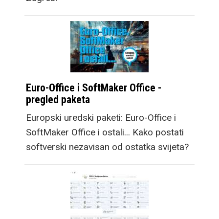
društvene mreže, a
također multimedija
može pokriti puno veći
postotak zaslona, tako
da iako je na prvu manji
od novog Fold8 Ultra
Euro-Office i SoftMaker Office -
modela, video sadržaj
pregled paketa
na njemu je gotovo iste
Europski uredski paketi: Euro-Office i
veličine, dok croppanje
SoftMaker Office i ostali... Kako postati
za dobivanje fullscreen
softverski nezavisan od ostatka svijeta?
iskustva reže vrlo mali
postotak videa.
Osim mobitela,
Samsung predstavlja i