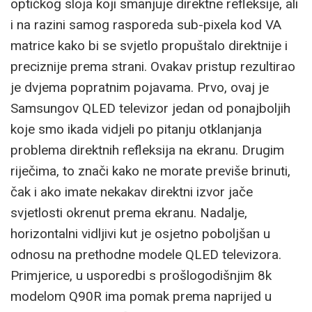
optičkog sloja koji smanjuje direktne refleksije, ali
i na razini samog rasporeda sub-pixela kod VA
matrice kako bi se svjetlo propuštalo direktnije i
preciznije prema strani. Ovakav pristup rezultirao
je dvjema popratnim pojavama. Prvo, ovaj je
Samsungov QLED televizor jedan od ponajboljih
koje smo ikada vidjeli po pitanju otklanjanja
problema direktnih refleksija na ekranu. Drugim
riječima, to znači kako ne morate previše brinuti,
čak i ako imate nekakav direktni izvor jače
svjetlosti okrenut prema ekranu. Nadalje,
horizontalni vidljivi kut je osjetno poboljšan u
odnosu na prethodne modele QLED televizora.
Primjerice, u usporedbi s prošlogodišnjim 8k
modelom Q90R ima pomak prema naprijed u