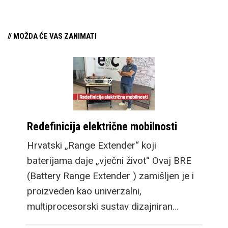
prilagodbom za
profesionalan rad, ali i
// MOŽDA ĆE VAS ZANIMATI
uživanje u multimediji.
Ove godine imamo
nešto novosti, promjene
koje bi mogle
zainteresirati
Redefinicija električne mobilnosti
potencijalne kupce
preklopnog mobitela
Hrvatski „Range Extender“ koji
koji se možda nisu
baterijama daje „vječni život“ Ovaj BRE
pronašli kod manjeg
(Battery Range Extender ) zamišljen je i
Flip modela, a veći Fold
proizveden kao univerzalni,
cilja na multitasking
multiprocesorski sustav dizajniran…
kojim se oni ne bave.