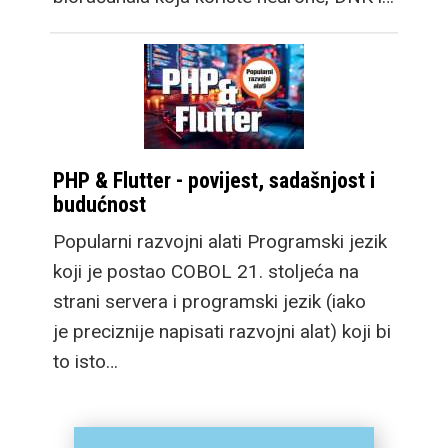
robusnim i svestranim
Google WearOS 7
sustavom i njihovom
OneUI 9 optimizacijom.
Galaxy Watch Ultra2
osim velike baterije
PHP & Flutter - povijest, sadašnjost i
budućnost
sada ima i brzo
punjenje, a novi dizajn
Popularni razvojni alati Programski jezik
omogućuje i daleko
koji je postao COBOL 21. stoljeća na
veću 100m
strani servera i programski jezik (iako
vodootpornost pa je
je preciznije napisati razvojni alat) koji bi
spreman za ronjenje,
to isto…
asistirajući u učenju kao
i ozbiljnijem praćenju
detalja svakog zarona.