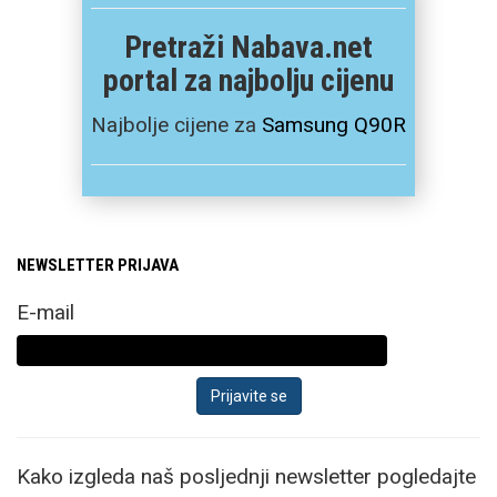
Pogledajmo sada što
Pretraži Nabava.net
sve nude uređaji u malo
portal za najbolju cijenu
više detalja.
Najbolje cijene za
Samsung Q90R
Novi flagship preklopni
mobitel sada nosi ime
Samsung Galaxy Z
NEWSLETTER PRIJAVA
Fold8 Ultra zadržava
postojeći format,
E-mail
odnosno unutarnji
otklopljeni zaslon
zadržava omjer stranica
i dijagonalu od
impresivnih 8”.
Kako izgleda naš posljednji newsletter pogledajte