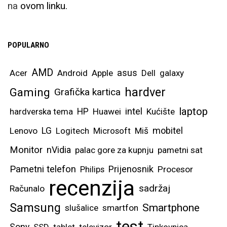
na
ovom linku.
Samsung ističe kako je
dizajn ovog modela
kreiran specifično za
POPULARNO
multitasking i rad
primjerice u office
AMD
asus
Acer
Android
Apple
Dell
galaxy
aplikacijama, gdje
hardver
Gaming
Grafička kartica
možete bez problema
laptop
intel
hardverska tema
HP
Huawei
Kućište
imati otvorena dva
mobitel
dokumenta, pisati
Lenovo
LG
Logitech
Microsoft
Miš
bilješke ili čak cijele
Monitor
nVidia
palac gore za kupnju
pametni sat
tekstove, uređivati
Pametni telefon
Prijenosnik
Philips
Procesor
tablice, itd. Samsung
recenzija
sadržaj
Računalo
OneUI sustav
Samsung
optimiziran je i za
Smartphone
slušalice
smartfon
prikaz tri različite
test
Sony
SSD
tablet
televizor
Tipkovnica