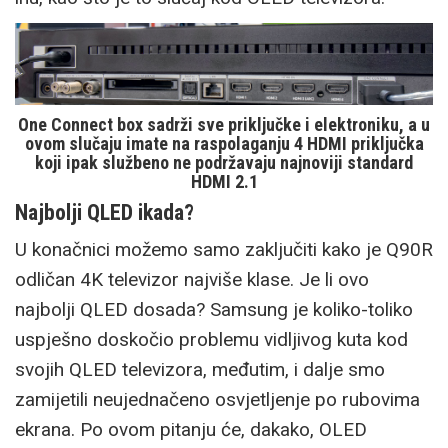
One Connect box sadrži sve priključke i elektroniku, a u
ovom slučaju imate na raspolaganju 4 HDMI priključka
koji ipak službeno ne podržavaju najnoviji standard
HDMI 2.1
Najbolji QLED ikada?
U konačnici možemo samo zaključiti kako je Q90R
odličan 4K televizor najviše klase. Je li ovo
najbolji QLED dosada? Samsung je koliko-toliko
uspješno doskočio problemu vidljivog kuta kod
svojih QLED televizora, međutim, i dalje smo
zamijetili neujednačeno osvjetljenje po rubovima
ekrana. Po ovom pitanju će, dakako, OLED