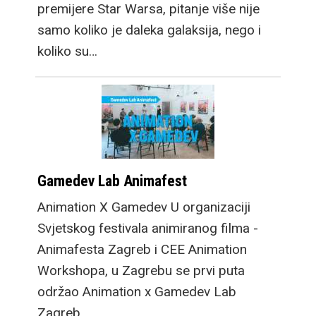
premijere Star Warsa, pitanje više nije
nalik modernim
samo koliko je daleka galaksija, nego i
laptopima kao i office
koliko su…
monitorima. U ruci je
nešto širi i od
standardnih mobitela, a
nesvakidašnji dizajn
brzo nam je prirastao
srcu. No, prava
Gamedev Lab Animafest
prednost vidi se kada
otklopite novi Galaxy
Animation X Gamedev U organizaciji
Fold8 jer dobivate
Svjetskog festivala animiranog filma -
dobro poznat 4: 3
Animafesta Zagreb i CEE Animation
omjer stranica, idealan
Workshopa, u Zagrebu se prvi puta
za scrollanje webom,
održao Animation x Gamedev Lab
lako prilagodljiv za
Zagreb.