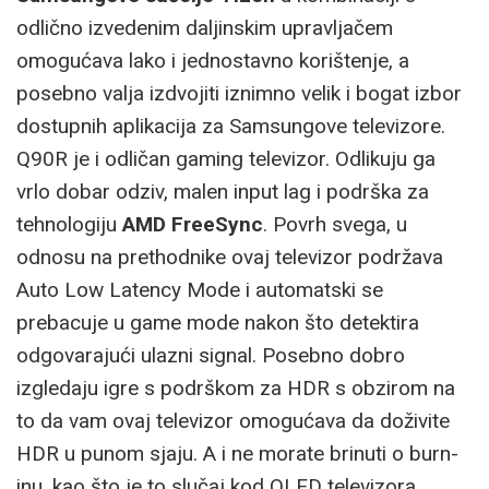
odlično izvedenim daljinskim upravljačem
omogućava lako i jednostavno korištenje, a
posebno valja izdvojiti iznimno velik i bogat izbor
dostupnih aplikacija za Samsungove televizore.
Q90R je i odličan gaming televizor. Odlikuju ga
vrlo dobar odziv, malen input lag i podrška za
tehnologiju
AMD FreeSync
. Povrh svega, u
odnosu na prethodnike ovaj televizor podržava
Auto Low Latency Mode i automatski se
prebacuje u game mode nakon što detektira
odgovarajući ulazni signal. Posebno dobro
izgledaju igre s podrškom za HDR s obzirom na
to da vam ovaj televizor omogućava da doživite
HDR u punom sjaju. A i ne morate brinuti o burn-
inu, kao što je to slučaj kod OLED televizora.