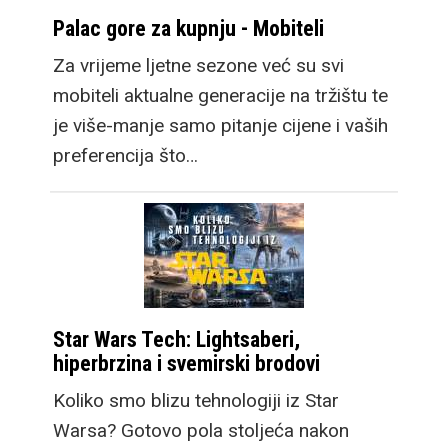
funkcionalnost s
Palac gore za kupnju - Mobiteli
vrhunskim setom
Za vrijeme ljetne sezone već su svi
kamera.
mobiteli aktualne generacije na tržištu te
je više-manje samo pitanje cijene i vaših
preferencija što…
Ovdje je sada i treći
model, Galaxy Z Fold8
koji donosi potpuno
Star Wars Tech: Lightsaberi,
novi format gledanja.
hiperbrzina i svemirski brodovi
Taktički je dizajniran da
Koliko smo blizu tehnologiji iz Star
vanjski zaslon ima
Warsa? Gotovo pola stoljeća nakon
omjere stranica 16:10,