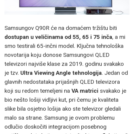
Samsungov Q90R će na domaćem tržištu biti
dostupan u veličinama od 55, 65 i 75 inča
, a mi
smo testirali 65-inčni model. Ključna tehnološka
novotarija koju donose Samsungovi QLED
televizori najviše klase za 2019. godinu svakako
je tzv.
Ultra Viewing Angle tehnologija
. Jedan od
glavnih nedostataka prijašnjih QLED televizora
koji su redom temeljeni na
VA matrici
svakako je
bio nešto lošiji vidljivi kut, pri čemu je kvaliteta
slike bila osjetno lošija ako ste televizor gledali
malo sa strane. Samsung je ovom problemu
odlučio doskočiti integracijom posebnog