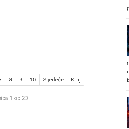
n
d
7
8
9
10
Sljedeće
Kraj
nica 1 od 23