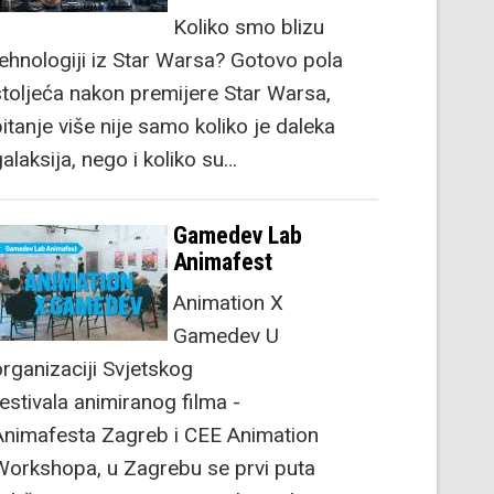
Koliko smo blizu
tehnologiji iz Star Warsa? Gotovo pola
stoljeća nakon premijere Star Warsa,
itanje više nije samo koliko je daleka
alaksija, nego i koliko su…
Gamedev Lab
Animafest
Animation X
Gamedev U
organizaciji Svjetskog
festivala animiranog filma -
Animafesta Zagreb i CEE Animation
Workshopa, u Zagrebu se prvi puta