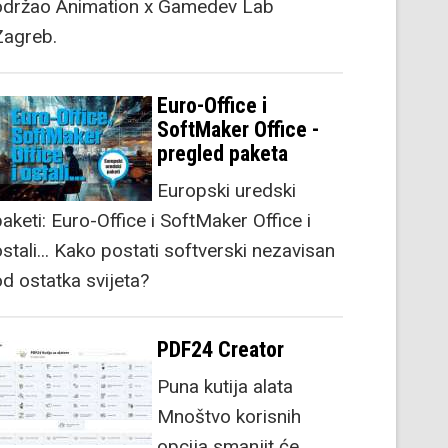
održao Animation x Gamedev Lab
Zagreb.
Euro-Office i
SoftMaker Office -
pregled paketa
Europski uredski
aketi: Euro-Office i SoftMaker Office i
stali... Kako postati softverski nezavisan
od ostatka svijeta?
PDF24 Creator
Puna kutija alata
Mnoštvo korisnih
opcija smanjit će