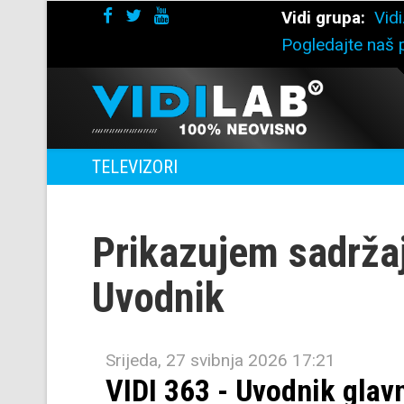
Vidi grupa:
Vidi
Pogledajte naš p
TELEVIZORI
Prikazujem sadrža
Uvodnik
Srijeda, 27 svibnja 2026 17:21
VIDI 363 - Uvodnik glav