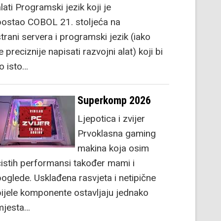
lati Programski jezik koji je
postao COBOL 21. stoljeća na
strani servera i programski jezik (iako
e preciznije napisati razvojni alat) koji bi
to isto…
Superkomp 2026
Ljepotica i zvijer
Prvoklasna gaming
makina koja osim
čistih performansi također mami i
poglede. Usklađena rasvjeta i netipične
bijele komponente ostavljaju jednako
mjesta…