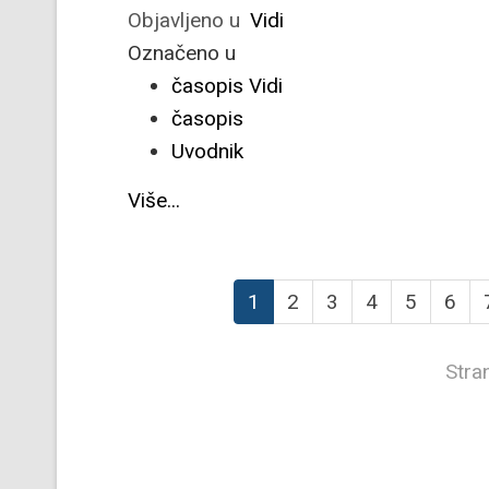
Objavljeno u
Vidi
Označeno u
časopis Vidi
časopis
Uvodnik
Više...
1
2
3
4
5
6
Stra