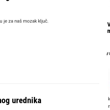
ju je za naš mozak ključ.
V
m
/
nog urednika
n