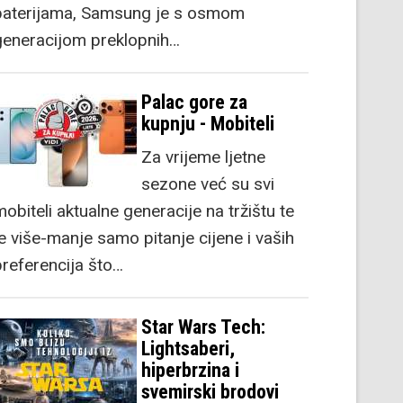
baterijama, Samsung je s osmom
generacijom preklopnih…
Palac gore za
kupnju - Mobiteli
Za vrijeme ljetne
sezone već su svi
obiteli aktualne generacije na tržištu te
je više-manje samo pitanje cijene i vaših
preferencija što…
Star Wars Tech:
Lightsaberi,
hiperbrzina i
svemirski brodovi