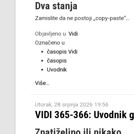
Dva stanja
Zamislite da ne postoji „copy-paste“...
Objavljeno u
Vidi
Označeno u
časopis Vidi
časopis
Uvodnik
Više...
Utorak, 28 srpnja 2026 19:56
VIDI 365-366: Uvodnik 
Znatiželjno ili nikako