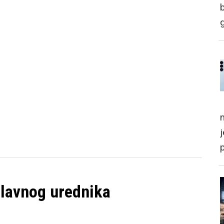
m
glavnog urednika