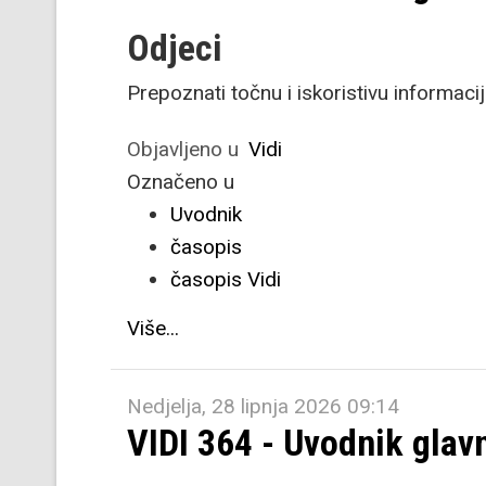
Odjeci
Prepoznati točnu i iskoristivu informaci
Objavljeno u
Vidi
Označeno u
Uvodnik
časopis
časopis Vidi
Više...
Nedjelja, 28 lipnja 2026 09:14
VIDI 364 - Uvodnik glav