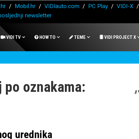
.hr
/
Mobil.hr
/
VIDIauto.com
/
PC Play
/
VIDI-X
osljednji newsletter
VIDI TV
HOW TO
TEME
VIDI PROJECT X
j po oznakama:
//
nog urednika