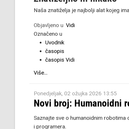
Naša znatiželja je najbolji alat kojeg i
Objavljeno u
Vidi
Označeno u
Uvodnik
časopis
časopis Vidi
Više...
Ponedjeljak, 02 ožujka 2026 13:55
Novi broj: Humanoidni r
Saznajte sve o humanoidnim robotima da
i programera.