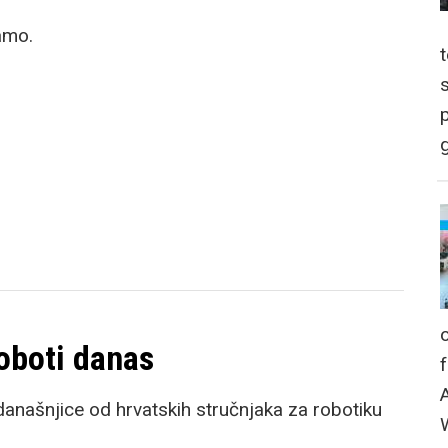
mamo.
p
g
oboti danas
našnjice od hrvatskih stručnjaka za robotiku