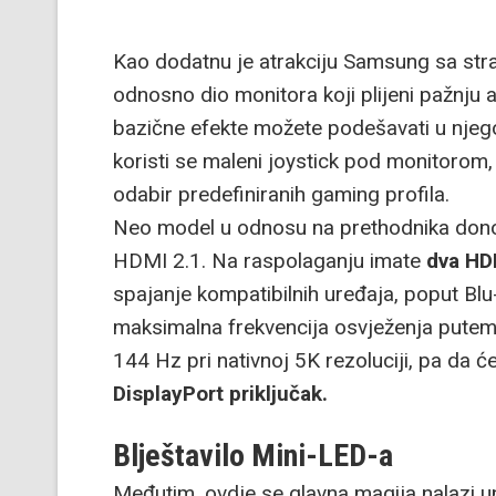
Kao dodatnu je atrakciju Samsung sa straž
odnosno dio monitora koji plijeni pažnju a
bazične efekte možete podešavati u njeg
koristi se maleni joystick pod monitorom, 
odabir predefiniranih gaming profila.
Neo model u odnosu na prethodnika donos
HDMI 2.1. Na raspolaganju imate
dva HDM
spajanje kompatibilnih uređaja, poput Blu-
maksimalna frekvencija osvježenja putem
144 Hz pri nativnoj 5K rezoluciji, pa da će
DisplayPort priključak.
Blještavilo Mini-LED-a
Međutim, ovdje se glavna magija nalazi u