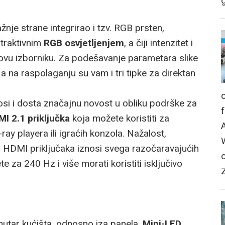
g
nje strane integrirao i tzv. RGB prsten,
traktivnim
RGB osvjetljenjem
, a čiji intenzitet i
ovu izborniku. Za podešavanje parametara slike
a na raspolaganju su vam i tri tipke za direktan
i i dosta značajnu novost u obliku podrške za
I 2.1 priključka
koja možete koristiti za
ray playera ili igraćih konzola. Nažalost,
 HDMI priključaka iznosi svega razočaravajućih
te za 240 Hz i više morati koristiti isključivo
nutar kućišta, odnosno iza panela.
Mini-LED